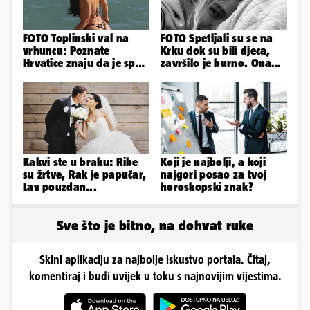
FOTO Toplinski val na
FOTO Spetljali su se na
vrhuncu: Poznate
Krku dok su bili djeca,
Hrvatice znaju da je spas
završilo je burno. Ona
u minijaturnom bikiniju
sad želi 50 milijuna eura
Kakvi ste u braku: Ribe
Koji je najbolji, a koji
su žrtve, Rak je papučar,
najgori posao za tvoj
Lav pouzdan...
horoskopski znak?
Sve što je bitno, na dohvat ruke
Skini aplikaciju za najbolje iskustvo portala. Čitaj,
komentiraj i budi uvijek u toku s najnovijim vijestima.