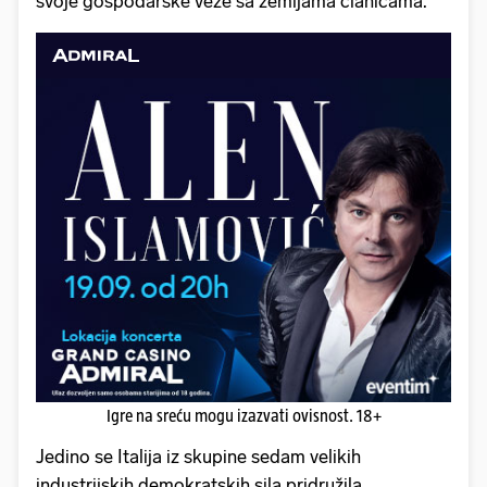
svoje gospodarske veze sa zemljama članicama.
Igre na sreću mogu izazvati ovisnost. 18+
Jedino se Italija iz skupine sedam velikih
industrijskih demokratskih sila pridružila