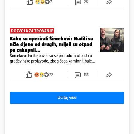
7
28
DOZVOLA ZA TROVANJE
Kako su operirali Šincekovi: Nudili su
niže cijene od drugih, mljeli su otpad
pa zakapali...
Šincekove tvrtke bavile su se preradom otpada u
građevinske proizvode, zbog čega kamioni, bale
plastike i samljeveni materijal dugo nisu izazivali
sumnju
22
135
Učitaj više