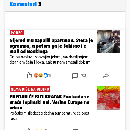
Komentari
3
POREČ
Nijemci mu zapalili apartman. Šteta je
ogromna, a potom ga je šokirao i e-
mail od Bookinga
Oni su nastavili sa svojim jelom, nazdravljanjem,
dizanjem čaša i boca. Čak su nam smetali dok smo
u panici kupili crijeva kako bismo pokušali ugasiti
požar, rekao je vlasnik
11
103
NEMA KIŠE NA VIDIKU
PREDAH ĆE BITI KRATAK Evo kada se
vraća toplinski val. Većina Europe na
udaru
Početkom sljedećeg tjedna temperature će opet
rasti