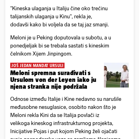
"Kineska ulaganja u Italiju čine oko trećinu
talijanskih ulaganja u Kinu", rekla je,
dodavši kako bi voljela da se taj jaz smanji.
Meloni je u Peking doputovala u subotu, a u
ponedjeljak bi se trebala sastati s kineskim
čelnikom Xijem Jinpingom.
JOŠ JEDAN MANDAT URSULI
Meloni spremna surađivati s
Ursulom von der Leyen iako ju
njena stranka nije podržala
Odnose između Italije i Kine nedavno su narušile
međusobne nesuglasice, osobito nakon što je
Meloni rekla Kini da se Italija povlači iz
velikoga kineskog infrastrukturnog projekta,
Inicijative Pojas i put kojom Peking želi ojačati