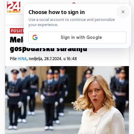
PRIJAVA
News
Komentari
3
POSJET PEKINGU
Meloni dogovorila s Kinezima
gospodarsku suradnju
Piše
HINA
,
nedjelja, 28.7.2024. u 16:48