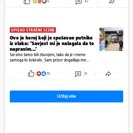
6
47
prve snimke s mjesta sudara
OPISAO STRAŠNE SCENE
Ovo je heroj koji je spašavao putnike
iz vlaka: 'Savjest mi je nalagala da to
napravim...'
Svi smo tamo bili zbunjeni, tako da je i mene
samoga to šokiralo. Sam prizor događaja me
šokirao kada sam vidio, rekao je Božidar Zrinski
19
21
Učitaj više