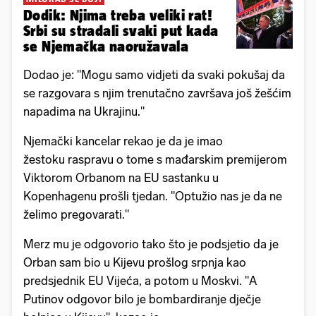
Dodik: Njima treba veliki rat!
Srbi su stradali svaki put kada
se Njemačka naoružavala
Dodao je: "Mogu samo vidjeti da svaki pokušaj da
se razgovara s njim trenutačno završava još žešćim
napadima na Ukrajinu."
Njemački kancelar rekao je da je imao
žestoku raspravu o tome s mađarskim premijerom
Viktorom Orbanom na EU sastanku u
Kopenhagenu prošli tjedan. "Optužio nas je da ne
želimo pregovarati."
Merz mu je odgovorio tako što je podsjetio da je
Orban sam bio u Kijevu prošlog srpnja kao
predsjednik EU Vijeća, a potom u Moskvi. "A
Putinov odgovor bilo je bombardiranje dječje