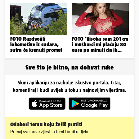
satu...
FOTO Razdvojili
FOTO 'Visoka sam 201 cm
lokomotive iz sudara,
i muškarci mi plaćaju 80
sutra će krenuti promet
eura po minuti da ih
pokorim riječima'
Sve što je bitno, na dohvat ruke
Skini aplikaciju za najbolje iskustvo portala. Čitaj,
komentiraj i budi uvijek u toku s najnovijim vijestima.
Odaberi temu koju želiš pratiti
Primaj sve nove vijesti o temi i budi u tijeku