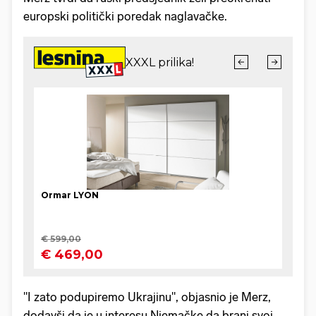
europski politički poredak naglavačke.
"I zato podupiremo Ukrajinu", objasnio je Merz,
dodavši da je u interesu Njemačke da brani svoj