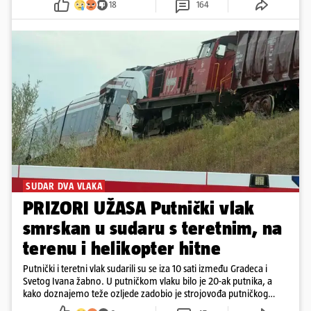
18
164
SUDAR DVA VLAKA
PRIZORI UŽASA Putnički vlak
smrskan u sudaru s teretnim, na
terenu i helikopter hitne
Putnički i teretni vlak sudarili su se iza 10 sati između Gradeca i
Svetog Ivana žabno. U putničkom vlaku bilo je 20-ak putnika, a
kako doznajemo teže ozljede zadobio je strojovođa putničkog
vlaka. Zatvoren je promet, a fotoreporteri Prigorskog objavili su