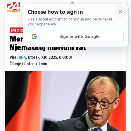
PRIJAVA
News
Komentari
17
INFORMACIJSKI RAT
Merz optužio Putina: 'On vodi u
Njemačkoj hibridni rat'
Piše
HINA
,
utorak, 7.10.2025. u 00:01
Čitanje članka: < 1 min