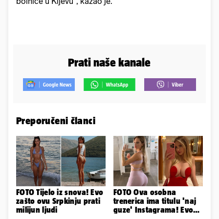
bolnice u Kijevu", kazao je.
Prati naše kanale
Preporučeni članci
FOTO Tijelo iz snova! Evo
FOTO Ova osobna
zašto ovu Srpkinju prati
trenerica ima titulu 'naj
milijun ljudi
guze' Instagrama! Evo
koliko naplaćuje po