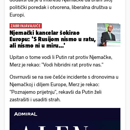
politički poredak i otvorena, liberalna društva u
Europi.
ZABRINJAVAJUĆE
Njemački kancelar šokirao
Europu: 'S Rusijom nismo u ratu,
ali nismo ni u miru...'
Upitan o tome vodi li Putin rat protiv Njemačke,
Merz je rekao: "Vodi hibridni rat protiv nas."
Osvrnuvši se na sve češće incidente s dronovima u
Njemačkoj i diljem Europe, Merz je rekao:
"Poznajemo prijetnju", rekavši da Putin želi
zastrašiti i usaditi strah.