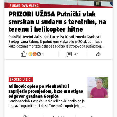
SUDAR DVA VLAKA
PRIZORI UŽASA Putnički vlak
smrskan u sudaru s teretnim, na
terenu i helikopter hitne
Putnički i teretni vlak sudarili su se iza 10 sati između Gradeca i
Svetog Ivana žabno. U putničkom vlaku bilo je 20-ak putnika, a
kako doznajemo teže ozljede zadobio je strojovođa putničkog
vlaka. Zatvoren je promet, a fotoreporteri Prigorskog objavili su
6
47
prve snimke s mjesta sudara
EKOCID U LICI
Milinović opleo po Plenkoviću i
zaprijetio prosvjedom, brzo mu stigao
odgovor građana Gospića
Gradonačelnik Gospića Darko Milinović ispalio da je
"nalaz" ograničen" i da se "ne može upotrijebiti za
sudske sporove". Građani Gospića ga podsjetili da
ga je naručio Uskok i da je dio spisa