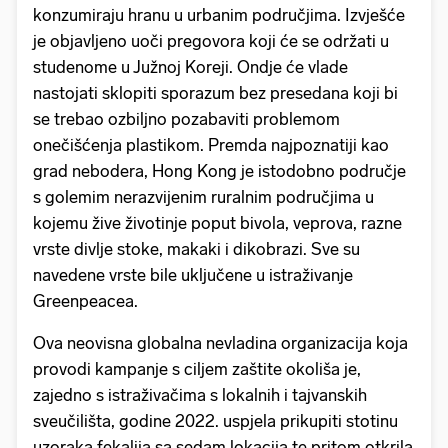
konzumiraju hranu u urbanim područjima. Izvješće
je objavljeno uoči pregovora koji će se održati u
studenome u Južnoj Koreji. Ondje će vlade
nastojati sklopiti sporazum bez presedana koji bi
se trebao ozbiljno pozabaviti problemom
onečišćenja plastikom. Premda najpoznatiji kao
grad nebodera, Hong Kong je istodobno područje
s golemim nerazvijenim ruralnim područjima u
kojemu žive životinje poput bivola, veprova, razne
vrste divlje stoke, makaki i dikobrazi. Sve su
navedene vrste bile uključene u istraživanje
Greenpeacea.
Ova neovisna globalna nevladina organizacija koja
provodi kampanje s ciljem zaštite okoliša je,
zajedno s istraživačima s lokalnih i tajvanskih
sveučilišta, godine 2022. uspjela prikupiti stotinu
uzoraka fekalija sa sedam lokacija te pritom otkrila