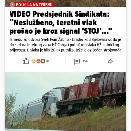
POLICIJA NA TERENU
VIDEO Predsjednik Sindikata:
"Neslužbeno, teretni vlak
prošao je kroz signal 'STOJ'..."
Između kolodvora Sveti Ivan Žabno - Gradec kod Bjelovara došlo je
do sudara teretnog vlaka HŽ Carga i putničkog vlaka HŽ putničkog
prijevoza. U vlaku je bilo 20-ak putnika, teže je ozlijeđen strojovođa
18
154