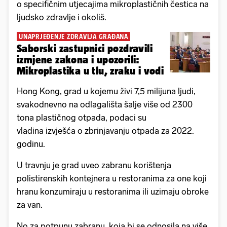
o specifičnim utjecajima mikroplastičnih čestica na
ljudsko zdravlje i okoliš.
UNAPRJEĐENJE ZDRAVLJA GRAĐANA
Saborski zastupnici pozdravili
izmjene zakona i upozorili:
Mikroplastika u tlu, zraku i vodi
Hong Kong, grad u kojemu živi 7,5 milijuna ljudi,
svakodnevno na odlagališta šalje više od 2300
tona plastičnog otpada, podaci su
vladina izvješća o zbrinjavanju otpada za 2022.
godinu.
U travnju je grad uveo zabranu korištenja
polistirenskih kontejnera u restoranima za one koji
hranu konzumiraju u restoranima ili uzimaju obroke
za van.
No za potpunu zabranu, koja bi se odnosila na više