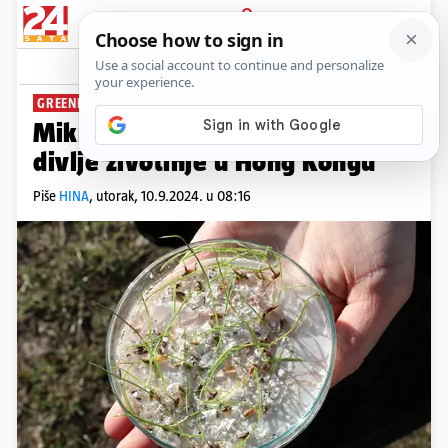
PRIJAVA
News
Komentari
0
GREENPEACE TVRDI:
Mikroplastiku konzumiraju i
divlje životinje u Hong Kongu
Piše
HINA
,
utorak, 10.9.2024. u 08:16