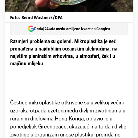
Foto: Bernd Wüstneck/DPA
Dodaj 24sata među omiljene izvore na Googleu
Razmjeri problema su golemi. Mikroplastika je već
pronađena u najdubljim oceanskim uleknućima, na
najvišim planinskim vrhovima, u atmosferi, čak i u
majčinu mlijeku
Čestice mikroplastike otkrivene su u velikoj većini
uzoraka otpada uzetog među divljim životinjama u
ruralnim dijelovima Hong Konga, objavio je u
ponedjeljak Greenpeace, ukazujući na to da i divlje
životinje u organizam unose plastiku, premda ne