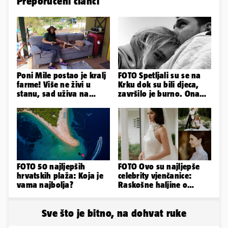
Preporučeni članci
Poni Mile postao je kralj
FOTO Spetljali su se na
farme! Više ne živi u
Krku dok su bili djeca,
stanu, sad uživa na
završilo je burno. Ona
svom omiljenom - kauču
sad želi 50 milijuna eura
FOTO 50 najljepših
FOTO Ovo su najljepše
hrvatskih plaža: Koja je
celebrity vjenčanice:
vama najbolja?
Raskošne haljine o
kojima je pričao cijeli
svijet
Sve što je bitno, na dohvat ruke