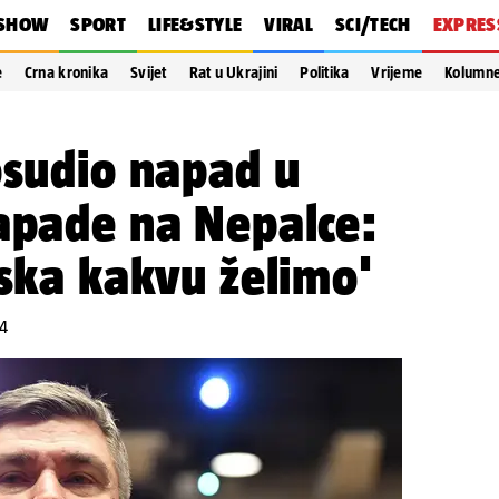
SHOW
SPORT
LIFE&STYLE
VIRAL
SCI/TECH
EXPRES
e
Crna kronika
Svijet
Rat u Ukrajini
Politika
Vrijeme
Kolumn
osudio napad u
apade na Nepalce:
tska kakvu želimo'
24