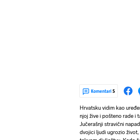
Komentari
5
Hrvatsku vidim kao uređenu
njoj žive i pošteno rade i
Jučerašnji stravični napad 
dvojici ljudi ugrozio život