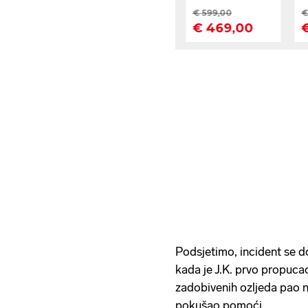
Podsjetimo, incident se d
kada je J.K. prvo propuca
zadobivenih ozljeda pao n
pokušao pomoći.