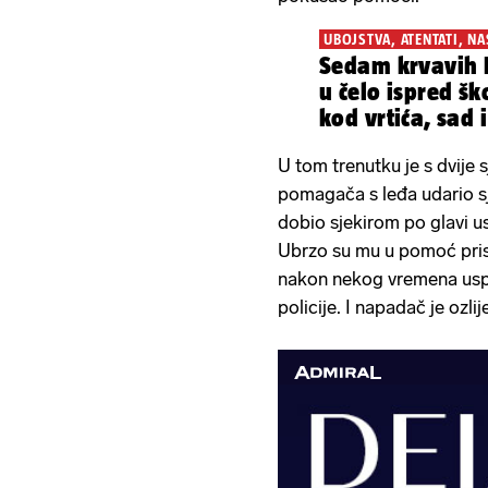
UBOJSTVA, ATENTATI, NAS
Sedam krvavih 
u čelo ispred šk
kod vrtića, sad i
glavu!
U tom trenutku je s dvije 
pomagača s leđa udario sj
dobio sjekirom po glavi u
Ubrzo su mu u pomoć prisk
nakon nekog vremena uspje
policije. I napadač je ozl