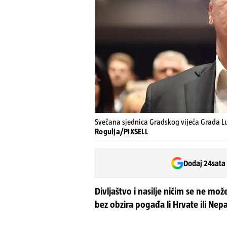
Svečana sjednica Gradskog vijeća Grada
Rogulja/PIXSELL
Dodaj 24sata
Divljaštvo i nasilje ničim se ne mož
bez obzira pogađa li Hrvate ili Ne