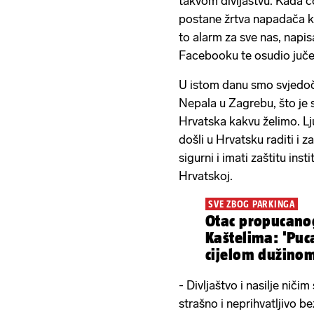
takvom divljaštvu. Kada č
postane žrtva napadača koj
to alarm za sve nas, napi
Facebooku te osudio juče
U istom danu smo svjedoči
Nepala u Zagrebu, što je 
Hrvatska kakvu želimo. Lju
došli u Hrvatsku raditi i za
sigurni i imati zaštitu ins
Hrvatskoj.
SVE ZBOG PARKINGA
Otac propucano
Kaštelima: 'Puc
cijelom dužinom
- Divljaštvo i nasilje niči
strašno i neprihvatljivo b