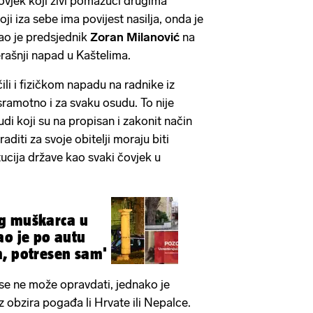
ovjek koji živi pomažući drugima
i iza sebe ima povijest nasilja, onda je
sao je predsjednik
Zoran Milanović
na
rašnji napad u Kaštelima.
li i fizičkom napadu na radnike iz
sramotno i za svaku osudu. To nije
di koji su na propisan i zakonit način
raditi za svoje obitelji moraju biti
titucija države kao svaki čovjek u
g muškarca u
ao je po autu
, potresen sam'
m se ne može opravdati, jednako je
ez obzira pogađa li Hrvate ili Nepalce.