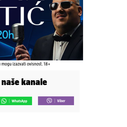
u mogu izazvati ovisnost. 18+
i naše kanale