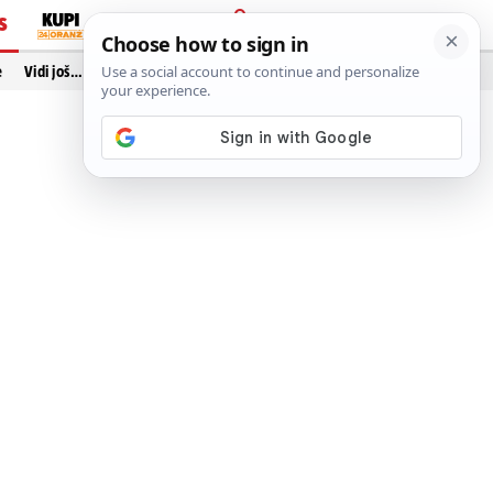
S
PRIJAVA
e
Vidi još…