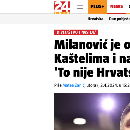
PLUS+
NEWS
Hrvatska
Dan pobjed
'DIVLJAŠTVO I NASILJE'
Milanović je 
Kaštelima i n
'To nije Hrva
Piše
Matea Zanić
,
utorak, 2.4.2024. u 16: