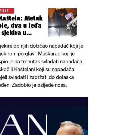
ILJE...
Kaštela: Metak
ole, dva u leđa
 sjekira u
sjekire do njih dotrčao napadač koji je
ekirom po glavi. Muškarac koji je
spio je na trenutak svladati napadača.
očili Kaštelani koji su napadača
li svladati i zadržati do dolaska
ijeđen. Zadobio je ozljede nosa.