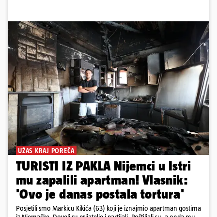
UŽAS KRAJ POREČA
TURISTI IZ PAKLA Nijemci u Istri
mu zapalili apartman! Vlasnik:
'Ovo je danas postala tortura'
Posjetili smo Markicu Kikića (63) koji je iznajmio apartman gostima
iz Njemačke. Doveli su prijatelje i partijali. Roštiljali su, a onda mu