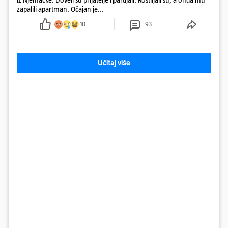
zapalili apartman. Očajan je...
10
93
Učitaj više