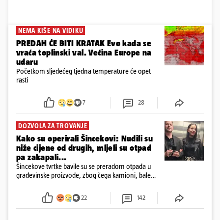
NEMA KIŠE NA VIDIKU
PREDAH ĆE BITI KRATAK Evo kada se
vraća toplinski val. Većina Europe na
udaru
Početkom sljedećeg tjedna temperature će opet
rasti
7
28
DOZVOLA ZA TROVANJE
Kako su operirali Šincekovi: Nudili su
niže cijene od drugih, mljeli su otpad
pa zakapali...
Šincekove tvrtke bavile su se preradom otpada u
građevinske proizvode, zbog čega kamioni, bale
plastike i samljeveni materijal dugo nisu izazivali
sumnju
22
142