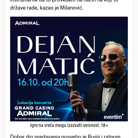
države rade, kazao je Milanović.
Igre na sreću mogu izazvati ovisnost. 18+
Dobar dio predavanja posvetio je Rusiji i ratnom