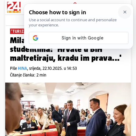
PRIJAVA
News
Komentari
1
'TURIZAM JE LUKSUZ'
Milanović održao predavanje
studentima: 'Hrvate u BiH
maltretiraju, kradu im prava...'
Piše
HINA
,
srijeda, 22.10.2025. u 14:53
Čitanje članka: 2 min