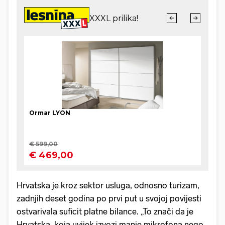
Hrvatska je kroz sektor usluga, odnosno turizam,
zadnjih deset godina po prvi put u svojoj povijesti
ostvarivala suficit platne bilance. „To znači da je
Hrvatska, koja uvijek izvozi manje mikrofona nego