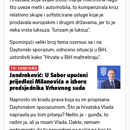
što uveze metli i automobila, to kompenzirala kroz
relativno skupe i sofisticirane usluge koje je
prodavala europskim i drugim državama, jer to je
neka vrsta luksuza. Turizam je luksuz”.
Spominjući veliki broj tema osvrnuo se i na
Daytonski sporazum, odnosno situaciji u BiH,
ustvrdivši kako "Hrvate u BiH maltretiraju".
TRI KANDIDATA
Jandroković: U Sabor upućeni
prijedlozi Milanovića o izboru
predsjednika Vrhovnog suda
Naprosto im kradu prava koja su im propisana
Daytonskim sporazumom. Što je hrvatska Vlada
napravila po tom pitanju? Nešto je - gunđa, to
radim ja, ali ja nisam Vlada. Dakle, nemam
instrumente da to provedem na način na koji to