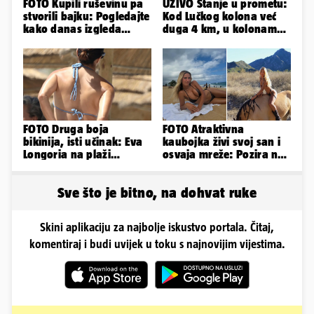
FOTO Kupili ruševinu pa
UŽIVO Stanje u prometu:
stvorili bajku: Pogledajte
Kod Lučkog kolona već
kako danas izgleda
duga 4 km, u kolonama
dvorac u Zagorju
se vozi prema moru
FOTO Druga boja
FOTO Atraktivna
bikinija, isti učinak: Eva
kaubojka živi svoj san i
Longoria na plaži
osvaja mreže: Pozira na
pipkala svoje zanosne
konjima, nastupa na
obline
rodeu...
Sve što je bitno, na dohvat ruke
Skini aplikaciju za najbolje iskustvo portala. Čitaj,
komentiraj i budi uvijek u toku s najnovijim vijestima.