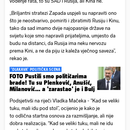
vođenje rata, to su SAD i Rusija, ali Kina ne.
„Briljantni stratezi Zapada uspjeli su napraviti ono
što je neostvarivo, pomiriti i zbratimiti Rusiju i Kinu,
tako da sad imamo dvije najopasnije države na
svijetu koje smo napravili prijateljima, umjesto da
budu na distanci, da Rusija ima neku nervozu
prema Kini, a ne da piju iz kaleža vječnog saveza”,
rekao je.
'DLAKAVA' POLITIČKA SCENA
FOTO Pustili smo političarima
brade! Tu su Plenković, Anušić,
Milanović... a 'zarastao' je i Bulj
Podsjetivši na riječi Vladka Mačeka - "Kad se veliki
tuku, mali idu pod stol”, ocijenio je kako je
to odlična startna osnova za razmišljanje, ali nije
dobra realizacija. "Kad se veliki tuku, mali ne idu