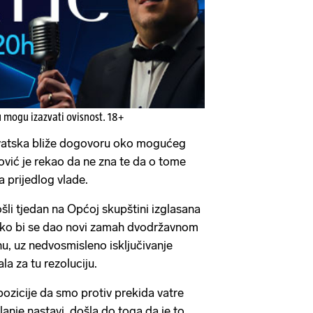
u mogu izazvati ovisnost. 18+
Hrvatska bliže dogovoru oko mogućeg
ović je rekao da ne zna te da o tome
 prijedlog vlade.
šli tjedan na Općoj skupštini izglasana
kako bi se dao novi zamah dvodržavnom
inu, uz nedvosmisleno isključivanje
a za tu rezoluciju.
ozicije da smo protiv prekida vatre
klanje nastavi, došla do toga da je to