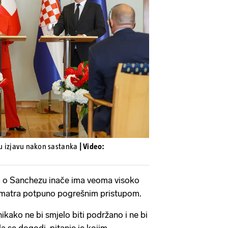
Pokretanje videa...
 su izjavu nakon sastanka
| Video:
da o Sanchezu inače ima veoma visoko
o smatra potpuno pogrešnim pristupom.
ikako ne bi smjelo biti podržano i ne bi