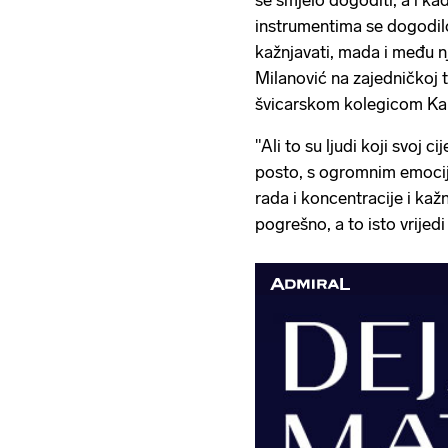
se smjelo dogoditi, a i ka
instrumentima se dogodilo
kažnjavati, mada i među nj
Milanović na zajedničkoj 
švicarskom kolegicom Kari
"Ali to su ljudi koji svoj 
posto, s ogromnim emocij
rada i koncentracije i kažn
pogrešno, a to isto vrijedi