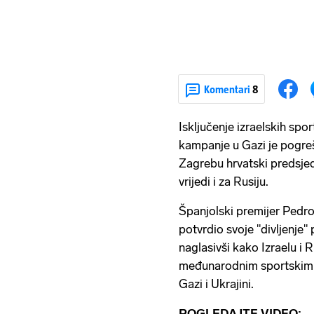
Komentari
8
Isključenje izraelskih spo
kampanje u Gazi je pogreš
Zagrebu hrvatski predsjed
vrijedi i za Rusiju.
Španjolski premijer Pedr
potvrdio svoje "divljenje
naglasivši kako Izraelu i R
međunarodnim sportskim n
Gazi i Ukrajini.
POGLEDAJTE VIDEO: