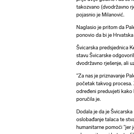
takozvano (dvodržavno rješ
pojasnio je Milanović.
Naglasio je pritom da Pale
ponovio da bi je Hrvatska 
Švicarska predsjednica Kel
stavu Švicarske odgovoril
dvodržavno rješenje, ali 
"Za nas je priznavanje Pal
početak takvog procesa. Z
određeni preduvjeti kako b
poručila je.
Dodala je da je Švicarska 
oslobađanje talaca te st
humanitarne pomoći "jer je