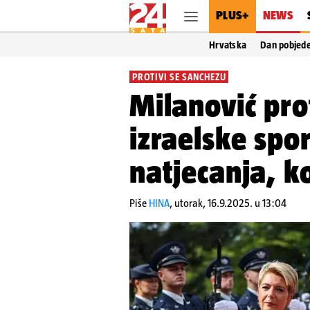
PLUS+
NEWS
Hrvatska
Dan pobjed
PROTIVI SE SANCHEZU
Milanović prot
izraelske spor
natjecanja, k
Piše
HINA
,
utorak, 16.9.2025. u 13:04