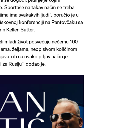
da se dogodi, pitanje je kojim
. Sportaše na takav način ne treba
ima ima svakakvih ljudi", poručio je u
tiskovnoj konferenciji na Pantovčaku sa
n Keller-Sutter.
cijeli mladi život posvećuju nečemu 100
ama, željama, neopisivom količinom
javati ih na ovako prljav način je
 i za Rusiju", dodao je.