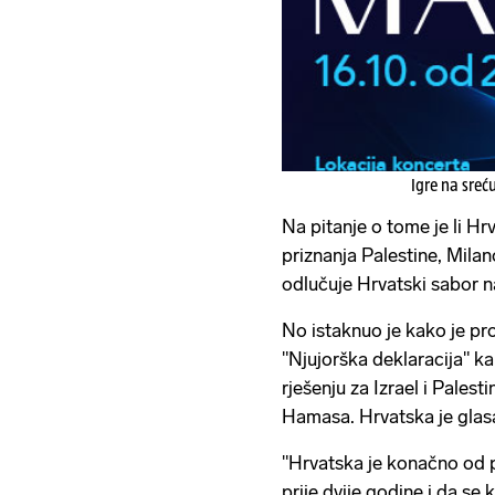
Igre na sreć
Na pitanje o tome je li 
priznanja Palestine, Milan
odlučuje Hrvatski sabor na
No istaknuo je kako je pro
"Njujorška deklaracija" 
rješenju za Izrael i Palest
Hamasa. Hrvatska je glasal
"Hrvatska je konačno od p
prije dvije godine i da se 