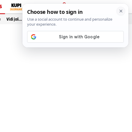
S
PRIJAVA
e
Vidi još…