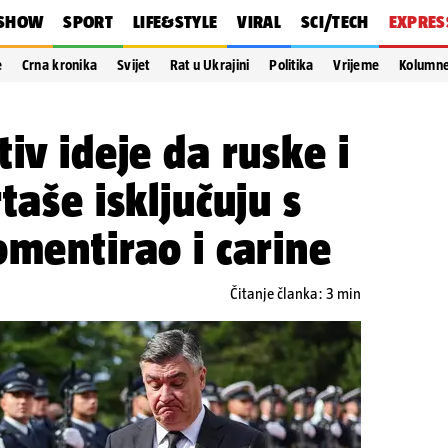
SHOW
SPORT
LIFE&STYLE
VIRAL
SCI/TECH
EXPRES
e
Crna kronika
Svijet
Rat u Ukrajini
Politika
Vrijeme
Kolumn
iv ideje da ruske i
taše isključuju s
omentirao i carine
Čitanje članka: 3 min