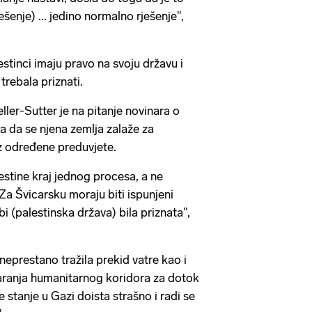
enje) ... jedino normalno rješenje",
stinci imaju pravo na svoju državu i
trebala priznati.
ler-Sutter je na pitanje novinara o
a da se njena zemlja zalaže za
uz određene preduvjete.
estine kraj jednog procesa, a ne
a Švicarsku moraju biti ispunjeni
i (palestinska država) bila priznata",
neprestano tražila prekid vatre kao i
varanja humanitarnog koridora za dotok
 stanje u Gazi doista strašno i radi se