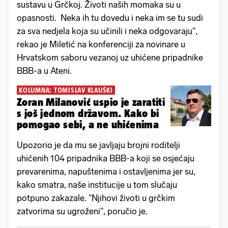
sustavu u Grčkoj. Životi naših momaka su u
opasnosti. Neka ih tu dovedu i neka im se tu sudi
za sva nedjela koja su učinili i neka odgovaraju",
rekao je Miletić na konferenciji za novinare u
Hrvatskom saboru vezanoj uz uhićene pripadnike
BBB-a u Ateni.
KOLUMNA: TOMISLAV KLAUŠKI
Zoran Milanović uspio je zaratiti
s još jednom državom. Kako bi
pomogao sebi, a ne uhićenima
Upozorio je da mu se javljaju brojni roditelji
uhićenih 104 pripadnika BBB-a koji se osjećaju
prevarenima, napuštenima i ostavljenima jer su,
kako smatra, naše institucije u tom slučaju
potpuno zakazale. "Njihovi životi u grčkim
zatvorima su ugroženi", poručio je.