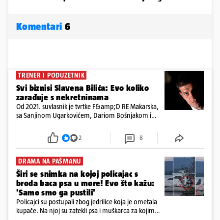
Komentari
6
TRENER I PODUZETNIK
Svi biznisi Slavena Bilića: Evo koliko
zarađuje s nekretninama
Od 2021. suvlasnik je tvrtke F&amp;D RE Makarska,
sa Sanjinom Ugarkovićem, Dariom Bošnjakom i
Dobrislavom Hrkaćem. Tvrtka je registrirana za
poslovanje nekretninama, a od osnutka nema
2
8
zaposlenih
DRAMA NA PAŠMANU
Širi se snimka na kojoj policajac s
broda baca psa u more! Evo što kažu:
'Samo smo ga pustili'
Policajci su postupali zbog jedrilice koja je ometala
kupače. Na njoj su zatekli psa i muškarca za kojim
se od ranije trage. Muškarac je pružao otpor te su