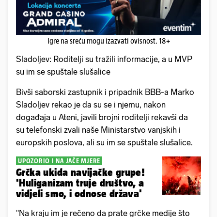
Igre na sreću mogu izazvati ovisnost. 18+
Sladoljev: Roditelji su tražili informacije, a u MVP
su im se spuštale slušalice
Bivši saborski zastupnik i pripadnik BBB-a Marko
Sladoljev rekao je da su se i njemu, nakon
događaja u Ateni, javili brojni roditelji rekavši da
su telefonski zvali naše Ministarstvo vanjskih i
europskih poslova, ali su im se spuštale slušalice.
UPOZORIO I NA JAČE MJERE
Grčka ukida navijačke grupe!
'Huliganizam truje društvo, a
vidjeli smo, i odnose država'
"Na kraju im je rečeno da prate grčke medije što