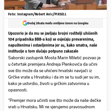
Foto: Instagram/Robert Anic/PIXSELL
Dodaj 24sata među omiljene izvore na Googleu
Upozorio je da mu se javljaju brojni roditelji uhićenih
104 pripadnika BBB-a koji se osjećaju prevarenima,
napuštenima i ostavljenima jer su, kako smatra, naše
institucije u tom slučaju potpuno zakazale
Saborski zastupnik Mosta Marin Miletić pozvao je
u četvrtak premijera Andreja Plenkovića da učini
sve što može da se uhićeni hrvatski navijači iz
Grčke vrate u Hrvatsku i da im se tu sudi jer su im,
kako je ustvrdio, životi u grčkim zatvorima u
opasnosti.
"Premijer mora učiniti sve što može da naše dečke
vrati u Hrvatsku. Mi ne vjerujemo pravosudnom