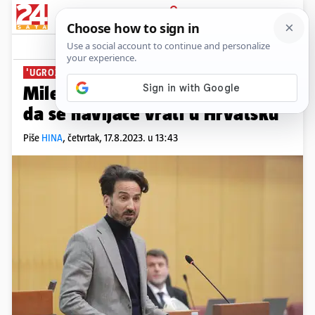
PRIJAVA
News
Komentari
6
'UGROŽENI SU'
Miletić: Plenković mora pomoći
da se navijače vrati u Hrvatsku
Piše
HINA
,
četvrtak, 17.8.2023. u 13:43