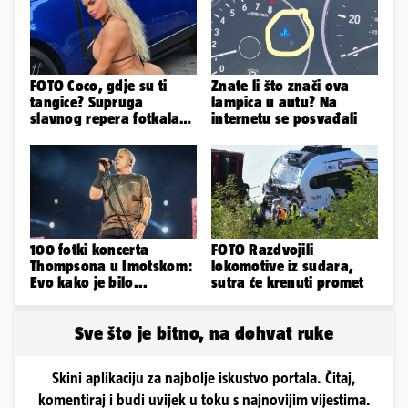
FOTO Coco, gdje su ti
Znate li što znači ova
tangice? Supruga
lampica u autu? Na
slavnog repera fotkala
internetu se posvađali
se ispred auta i pokazala
sve
100 fotki koncerta
FOTO Razdvojili
Thompsona u Imotskom:
lokomotive iz sudara,
Evo kako je bilo...
sutra će krenuti promet
Sve što je bitno, na dohvat ruke
Skini aplikaciju za najbolje iskustvo portala. Čitaj,
komentiraj i budi uvijek u toku s najnovijim vijestima.