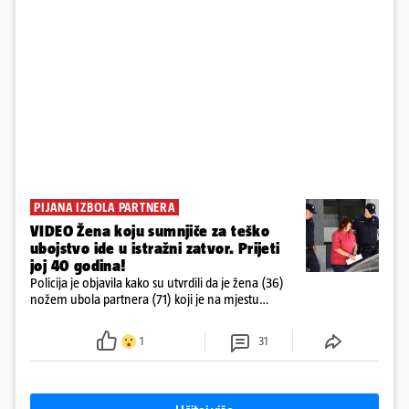
PIJANA IZBOLA PARTNERA
VIDEO Žena koju sumnjiče za teško
ubojstvo ide u istražni zatvor. Prijeti
joj 40 godina!
Policija je objavila kako su utvrdili da je žena (36)
nožem ubola partnera (71) koji je na mjestu
preminuo. Imala je 2,03 promila. U nedjelju su je
ispitali i poslali u istražni zatvor
1
31