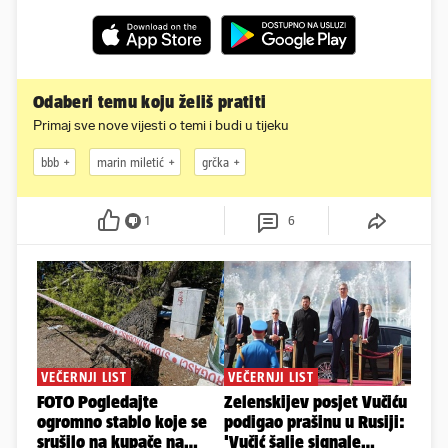
Odaberi temu koju želiš pratiti
Primaj sve nove vijesti o temi i budi u tijeku
bbb
marin miletić
grčka
1
6