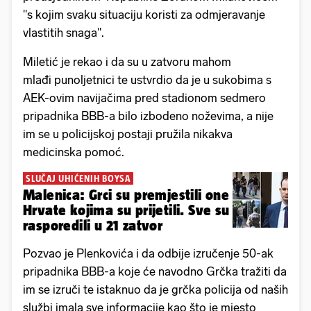
"s kojim svaku situaciju koristi za odmjeravanje
vlastitih snaga".
Miletić je rekao i da su u zatvoru mahom
mlađi punoljetnici te ustvrdio da je u sukobima s
AEK-ovim navijačima pred stadionom sedmero
pripadnika BBB-a bilo izbodeno noževima, a nije
im se u policijskoj postaji pružila nikakva
medicinska pomoć.
SLUČAJ UHIĆENIH BOYSA
Malenica: Grci su premjestili one
Hrvate kojima su prijetili. Sve su
rasporedili u 21 zatvor
Pozvao je Plenkovića i da odbije izručenje 50-ak
pripadnika BBB-a koje će navodno Grčka tražiti da
im se izruči te istaknuo da je grčka policija od naših
službi imala sve informacije kao što je mjesto