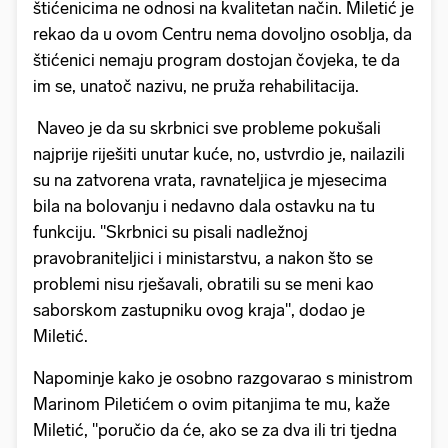
štićenicima ne odnosi na kvalitetan način. Miletić je
rekao da u ovom Centru nema dovoljno osoblja, da
štićenici nemaju program dostojan čovjeka, te da
im se, unatoč nazivu, ne pruža rehabilitacija.
Naveo je da su skrbnici sve probleme pokušali
najprije riješiti unutar kuće, no, ustvrdio je, nailazili
su na zatvorena vrata, ravnateljica je mjesecima
bila na bolovanju i nedavno dala ostavku na tu
funkciju. "Skrbnici su pisali nadležnoj
pravobraniteljici i ministarstvu, a nakon što se
problemi nisu rješavali, obratili su se meni kao
saborskom zastupniku ovog kraja", dodao je
Miletić.
Napominje kako je osobno razgovarao s ministrom
Marinom Piletićem o ovim pitanjima te mu, kaže
Miletić, "poručio da će, ako se za dva ili tri tjedna