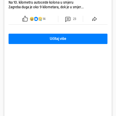
Na 10. kilometru autoceste kolona u smjeru
Zagreba duga je oko 9 kilometara, dok je u smjeru
mora kolona duga oko tri kilometra
14
23
Učitaj više