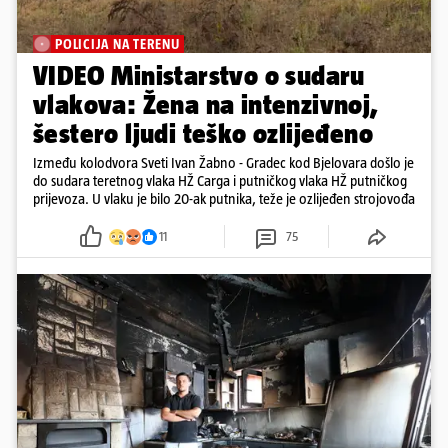
POLICIJA NA TERENU
VIDEO Ministarstvo o sudaru
vlakova: Žena na intenzivnoj,
šestero ljudi teško ozlijeđeno
Između kolodvora Sveti Ivan Žabno - Gradec kod Bjelovara došlo je
do sudara teretnog vlaka HŽ Carga i putničkog vlaka HŽ putničkog
prijevoza. U vlaku je bilo 20-ak putnika, teže je ozlijeđen strojovođa
11
75