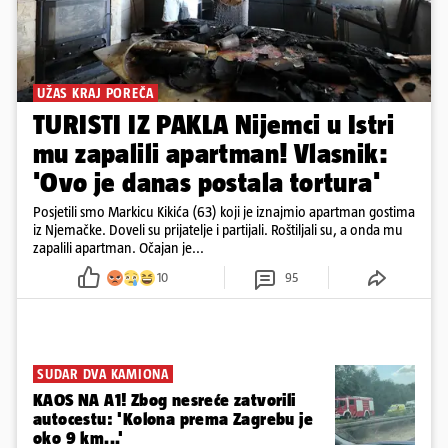
UŽAS KRAJ POREČA
TURISTI IZ PAKLA Nijemci u Istri
mu zapalili apartman! Vlasnik:
'Ovo je danas postala tortura'
Posjetili smo Markicu Kikića (63) koji je iznajmio apartman gostima
iz Njemačke. Doveli su prijatelje i partijali. Roštiljali su, a onda mu
zapalili apartman. Očajan je...
10
95
SUDAR DVA KAMIONA
KAOS NA A1! Zbog nesreće zatvorili
autocestu: 'Kolona prema Zagrebu je
oko 9 km...'