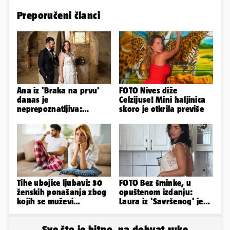
Preporučeni članci
Ana iz 'Braka na prvu'
FOTO Nives diže
danas je
Celzijuse! Mini haljinica
neprepoznatljiva:
skoro je otkrila previše
Odselila je iz Hrvatske, a
ovako sad izgleda
Tihe ubojice ljubavi: 30
FOTO Bez šminke, u
ženskih ponašanja zbog
opuštenom izdanju:
kojih se muževi
Laura iz 'Savršenog' je
emocionalno distanciraju
objavila fotke sa svog
odmora
Sve što je bitno, na dohvat ruke