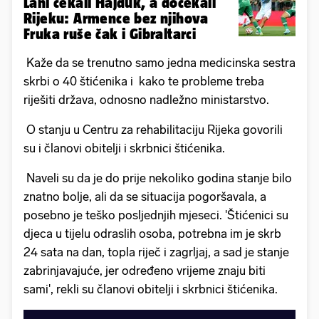
Lani čekali Hajduk, a dočekali
Rijeku: Armence bez njihova
Fruka ruše čak i Gibraltarci
Kaže da se trenutno samo jedna medicinska sestra
skrbi o 40 štićenika i kako te probleme treba
riješiti država, odnosno nadležno ministarstvo.
O stanju u Centru za rehabilitaciju Rijeka govorili
su i članovi obitelji i skrbnici štićenika.
Naveli su da je do prije nekoliko godina stanje bilo
znatno bolje, ali da se situacija pogoršavala, a
posebno je teško posljednjih mjeseci. 'Štićenici su
djeca u tijelu odraslih osoba, potrebna im je skrb
24 sata na dan, topla riječ i zagrljaj, a sad je stanje
zabrinjavajuće, jer određeno vrijeme znaju biti
sami', rekli su članovi obitelji i skrbnici štićenika.