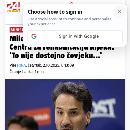
PRIJAVA
News
Komentari
0
MINISTARSTVO IH IGNORIRA
Miletić upozorio na loše stanje u
Centru za rehabilitaciju Rijeka:
'To nije dostojno čovjeku...'
Piše
HINA
,
četvrtak, 2.10.2025. u 13:09
Čitanje članka: 1 min