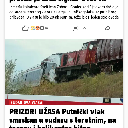
Između kolodvora Sveti Ivan Žabno - Gradec kod Bjelovara došlo je
do sudara teretnog vlaka HŽ Carga i putničkog vlaka HŽ putničkog
prijevoza. U vlaku je bilo 20-ak putnika, teže je ozlijeđen strojovođa
18
155
SUDAR DVA VLAKA
PRIZORI UŽASA Putnički vlak
smrskan u sudaru s teretnim, na