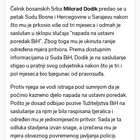
Čelnik bosanskih Srba
Milorad Dodik
predao se u
petak Sudu Bosne i Hercegovine u Sarajevu nakon
što mu je prkosio više od tri mjeseca i odmah je
saslušan u sklopu slučaja "napada na ustavni
poredak BiH". Zbog toga mu je ukinuta ranije
određena mjera pritvora. Prema dostupnim
informacijama iz Suda BiH, Dodik je na saslušanje
stigao u pratnji svog odvjetnika nakon što je tri i
pol mjeseca bio bjegunac od pravosuđa.
Protiv njega se vodi istraga pod sumnjom da je
počinio kazneno djelo napada na ustavni poredak.
Pošto je dosad odbijao pozive Tužiteljstva BiH na
saslušanje za njim je bila raspisana tjeralica i
određen mu je jednomjesečni pritvor. Sada je ta
odluka stavljena izvan snage, a izrečena mu je
mjera obveznog povremenog javljanja policiji.