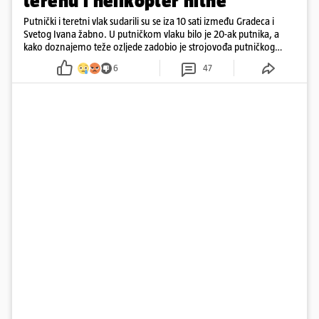
terenu i helikopter hitne
Putnički i teretni vlak sudarili su se iza 10 sati između Gradeca i
Svetog Ivana žabno. U putničkom vlaku bilo je 20-ak putnika, a
kako doznajemo teže ozljede zadobio je strojovođa putničkog
vlaka. Zatvoren je promet, a fotoreporteri Prigorskog objavili su
6
47
prve snimke s mjesta sudara