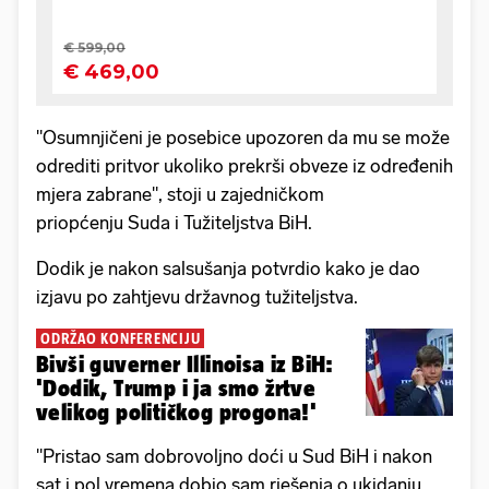
"Osumnjičeni je posebice upozoren da mu se može
odrediti pritvor ukoliko prekrši obveze iz određenih
mjera zabrane", stoji u zajedničkom
priopćenju Suda i Tužiteljstva BiH.
Dodik je nakon salsušanja potvrdio kako je dao
izjavu po zahtjevu državnog tužiteljstva.
ODRŽAO KONFERENCIJU
Bivši guverner Illinoisa iz BiH:
'Dodik, Trump i ja smo žrtve
velikog političkog progona!'
"Pristao sam dobrovoljno doći u Sud BiH i nakon
sat i pol vremena dobio sam rješenja o ukidanju