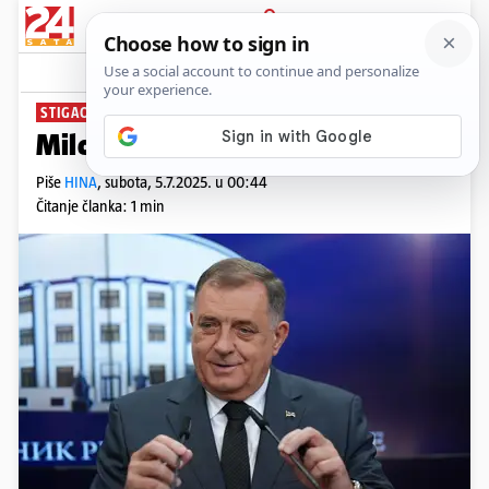
PRIJAVA
News
Komentari
4
STIGAO NA SUD
Miloradu Dodiku ukinuli pritvor
Piše
HINA
,
subota, 5.7.2025. u 00:44
Čitanje članka: 1 min