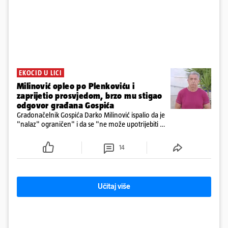
EKOCID U LICI
Milinović opleo po Plenkoviću i
zaprijetio prosvjedom, brzo mu stigao
odgovor građana Gospića
Gradonačelnik Gospića Darko Milinović ispalio da je
"nalaz" ograničen" i da se "ne može upotrijebiti za
sudske sporove". Građani Gospića ga podsjetili da
ga je naručio Uskok i da je dio spisa
14
Učitaj više