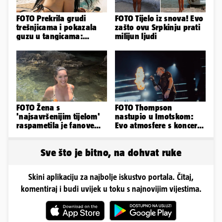
FOTO Prekrila grudi
FOTO Tijelo iz snova! Evo
trešnjicama i pokazala
zašto ovu Srpkinju prati
guzu u tangicama:
milijun ljudi
Ovako ljetuje bujna
Slavonka
FOTO Žena s
FOTO Thompson
'najsavršenijim tijelom'
nastupio u Imotskom:
raspametila je fanove
Evo atmosfere s koncerta
zaigranim fotkama iz
na Gospinom docu
plićaka
Sve što je bitno, na dohvat ruke
Skini aplikaciju za najbolje iskustvo portala. Čitaj,
komentiraj i budi uvijek u toku s najnovijim vijestima.