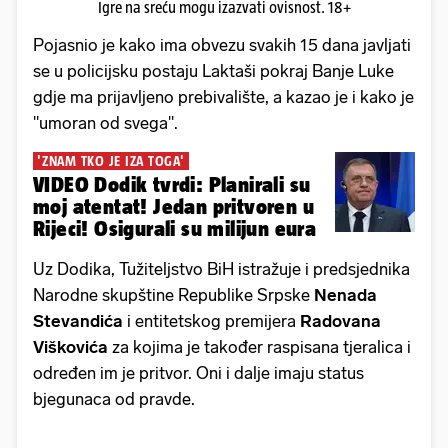
Igre na sreću mogu izazvati ovisnost. 18+
Pojasnio je kako ima obvezu svakih 15 dana javljati
se u policijsku postaju Laktaši pokraj Banje Luke
gdje ma prijavljeno prebivalište, a kazao je i kako je
"umoran od svega".
'ZNAM TKO JE IZA TOGA'
VIDEO Dodik tvrdi: Planirali su
moj atentat! Jedan pritvoren u
Rijeci! Osigurali su milijun eura
Uz Dodika, Tužiteljstvo BiH istražuje i predsjednika
Narodne skupštine Republike Srpske
Nenada
Stevandića
i entitetskog premijera
Radovana
Viškovića
za kojima je također raspisana tjeralica i
određen im je pritvor. Oni i dalje imaju status
bjegunaca od pravde.