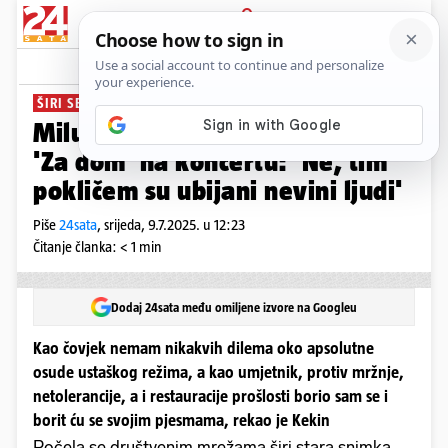
PRIJAVA
News
Komentari
100
ŠIRI SE SNIMKA
Milu Kekina optužili da je vikao
'Za dom' na koncertu: 'Ne, tim
pokličem su ubijani nevini ljudi'
Piše
24sata
,
srijeda, 9.7.2025. u 12:23
Čitanje članka: < 1 min
Dodaj 24sata među omiljene izvore na Googleu
Kao čovjek nemam nikakvih dilema oko apsolutne
osude ustaškog režima, a kao umjetnik, protiv mržnje,
netolerancije, a i restauracije prošlosti borio sam se i
borit ću se svojim pjesmama, rekao je Kekin
Počela se društvenim mrežama širi stara snimka