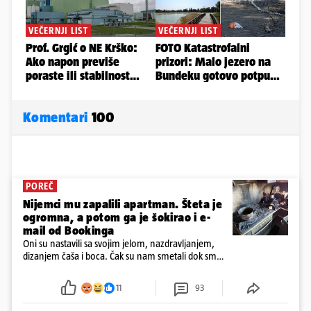
Komentari
100
POREČ
Nijemci mu zapalili apartman. Šteta je
ogromna, a potom ga je šokirao i e-
mail od Bookinga
Oni su nastavili sa svojim jelom, nazdravljanjem,
dizanjem čaša i boca. Čak su nam smetali dok smo
u panici kupili crijeva kako bismo pokušali ugasiti
požar, rekao je vlasnik
11
93