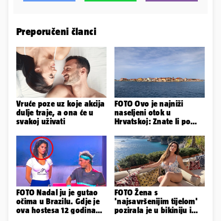
Preporučeni članci
Vruće poze uz koje akcija
FOTO Ovo je najniži
dulje traje, a ona će u
naseljeni otok u
svakoj uživati
Hrvatskoj: Znate li po
čemu je još poseban?
FOTO Nadal ju je gutao
FOTO Žena s
očima u Brazilu. Gdje je
'najsavršenijim tijelom'
ova hostesa 12 godina
pozirala je u bikiniju i
poslije i kako izgleda?
pokazala svoje bujne