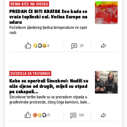
NEMA KIŠE NA VIDIKU
PREDAH ĆE BITI KRATAK Evo kada se
vraća toplinski val. Većina Europe na
udaru
Početkom sljedećeg tjedna temperature će opet
rasti
6
25
DOZVOLA ZA TROVANJE
Kako su operirali Šincekovi: Nudili su
niže cijene od drugih, mljeli su otpad
pa zakapali...
Šincekove tvrtke bavile su se preradom otpada u
građevinske proizvode, zbog čega kamioni, bale
plastike i samljeveni materijal dugo nisu izazivali
sumnju
21
120