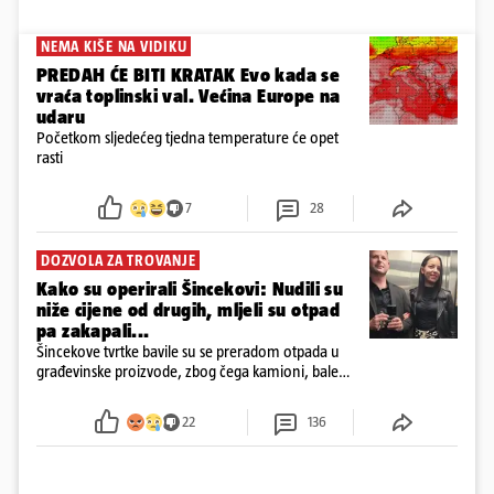
NEMA KIŠE NA VIDIKU
PREDAH ĆE BITI KRATAK Evo kada se
vraća toplinski val. Većina Europe na
udaru
Početkom sljedećeg tjedna temperature će opet
rasti
7
28
DOZVOLA ZA TROVANJE
Kako su operirali Šincekovi: Nudili su
niže cijene od drugih, mljeli su otpad
pa zakapali...
Šincekove tvrtke bavile su se preradom otpada u
građevinske proizvode, zbog čega kamioni, bale
plastike i samljeveni materijal dugo nisu izazivali
sumnju
22
136