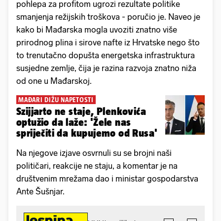
pohlepa za profitom ugrozi rezultate politike
smanjenja režijskih troškova - poručio je. Naveo je
kako bi Mađarska mogla uvoziti znatno više
prirodnog plina i sirove nafte iz Hrvatske nego što
to trenutačno dopušta energetska infrastruktura
susjedne zemlje, čija je razina razvoja znatno niža
od one u Mađarskoj.
MAĐARI DIŽU NAPETOSTI
Szijjarto ne staje, Plenkovića
optužio da laže: 'Žele nas
spriječiti da kupujemo od Rusa'
Na njegove izjave osvrnuli su se brojni naši
političari, reakcije ne staju, a komentar je na
društvenim mrežama dao i ministar gospodarstva
Ante Šušnjar.