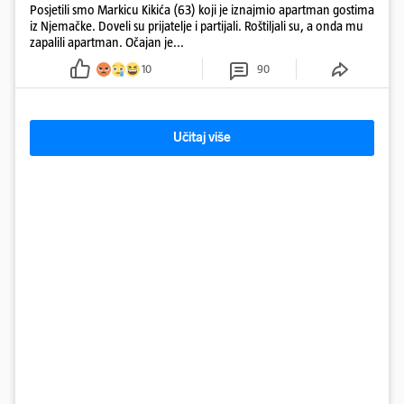
Posjetili smo Markicu Kikića (63) koji je iznajmio apartman gostima
iz Njemačke. Doveli su prijatelje i partijali. Roštiljali su, a onda mu
zapalili apartman. Očajan je...
10
90
Učitaj više