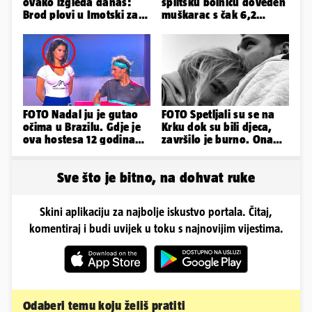
ovako izgleda danas:
splitsku bolnicu doveden
Brod plovi u Imotski za
muškarac s čak 6,2
samo 20.000 eura
promila alkohola u krvi!
FOTO Nadal ju je gutao
FOTO Spetljali su se na
očima u Brazilu. Gdje je
Krku dok su bili djeca,
ova hostesa 12 godina
završilo je burno. Ona
poslije i kako izgleda?
sad želi 50 milijuna eura
Sve što je bitno, na dohvat ruke
Skini aplikaciju za najbolje iskustvo portala. Čitaj,
komentiraj i budi uvijek u toku s najnovijim vijestima.
Odaberi temu koju želiš pratiti