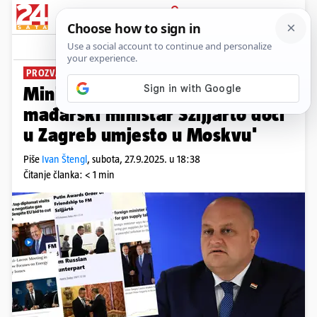
PRIJAVA
News
Komentari
19
PROZVAO KOLEGU MAĐARA
Ministar Šušnjar: 'Mogao bi
mađarski ministar Szijjarto doći
u Zagreb umjesto u Moskvu'
Piše
Ivan Štengl
,
subota, 27.9.2025. u 18:38
Čitanje članka: < 1 min