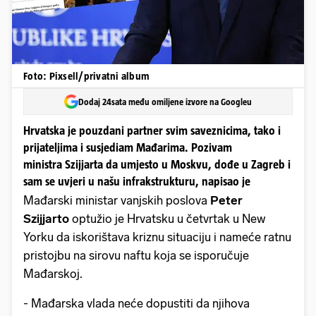
Foto: Pixsell/privatni album
Dodaj 24sata među omiljene izvore na Googleu
Hrvatska je pouzdani partner svim saveznicima, tako i
prijateljima i susjediam Mađarima. Pozivam
ministra Szijjarta da umjesto u Moskvu, dođe u Zagreb i
sam se uvjeri u našu infrakstrukturu, napisao je
Mađarski ministar vanjskih poslova
Peter
Szijjarto
optužio je Hrvatsku u četvrtak u New
Yorku da iskorištava kriznu situaciju i nameće ratnu
pristojbu na sirovu naftu koja se isporučuje
Mađarskoj.
- Mađarska vlada neće dopustiti da njihova