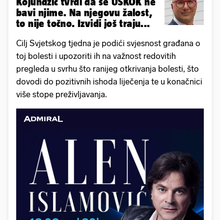
Kojundžić tvrdi da se USKOK ne
bavi njime. Na njegovu žalost,
to nije točno. Izvidi još traju...
Cilj Svjetskog tjedna je podići svjesnost građana o
toj bolesti i upozoriti ih na važnost redovitih
pregleda u svrhu što ranijeg otkrivanja bolesti, što
dovodi do pozitivnih ishoda liječenja te u konačnici
više stope preživljavanja.