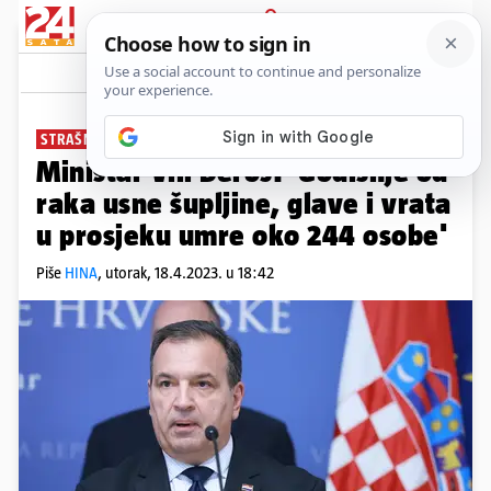
PRIJAVA
News
Komentari
2
STRAŠNE BROJKE
Ministar Vili Beroš: 'Godišnje od
raka usne šupljine, glave i vrata
u prosjeku umre oko 244 osobe'
Piše
HINA
,
utorak, 18.4.2023. u 18:42