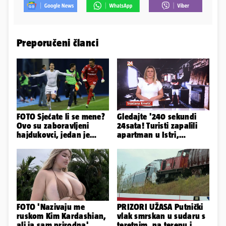
Preporučeni članci
FOTO Sjećate li se mene?
Gledajte '240 sekundi
Ovo su zaboravljeni
24sata! Turisti zapalili
hajdukovci, jedan je
apartman u Istri,
napuhao 3,3 promila...
vlasnik: 'Sezona mi je
završena'
FOTO 'Nazivaju me
PRIZORI UŽASA Putnički
ruskom Kim Kardashian,
vlak smrskan u sudaru s
ali ja sam prirodna'
teretnim, na terenu i