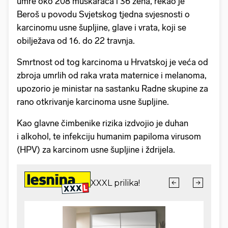
umre oko 208 muškaraca i 36 žena, rekao je
Beroš u povodu Svjetskog tjedna svjesnosti o
karcinomu usne šupljine, glave i vrata, koji se
obilježava od 16. do 22 travnja.
Smrtnost od tog karcinoma u Hrvatskoj je veća od
zbroja umrlih od raka vrata maternice i melanoma,
upozorio je ministar na sastanku Radne skupine za
rano otkrivanje karcinoma usne šupljine.
Kao glavne čimbenike rizika izdvojio je duhan
i alkohol, te infekciju humanim papiloma virusom
(HPV) za karcinom usne šupljine i ždrijela.