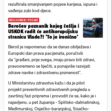
rezultirala smanjivanjem pojave karijesa, ispuna i
vađenja zubi kod djece.
MILIJUNSKI POSAO
Berošev poznanik kojeg češlja i
USKOK radit će antikorupcijsku
stranicu Vlade?! 'To je ironično'
Beroš je napomenuo da se danas obilježava i
Europski dan prava pacijenata, poručivši
da "građani, prije svega, imaju pravo biti zdravi,
pravovremeno se liječiti, a ponajviše razvijati
zdrave navike i zdravstvenu pismenost".
U Ministarstvu zdravstva kažu i da je pilot
projekt preventivnih zdravstvenih pregleda u
završnoj fazi priprema i provodit će se, kako je i
najavljeno, u pet županija - Splitsko-dalmatinskoj,
Međimurskoj, Osječko-baranjskoj, Sisačko-