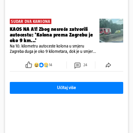
SUDAR DVA KAMIONA
KAOS NA A1! Zbog nesreće zatvorili
autocestu: 'Kolona prema Zagrebu je
oko 9 km...'
Na 10. kilometru autoceste kolona u smjeru
Zagreba duga je oko 9 kilometara, dok je u smjeru
mora kolona duga oko tri kilometra
14
24
Učitaj više