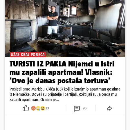
UŽAS KRAJ POREČA
TURISTI IZ PAKLA Nijemci u Istri
mu zapalili apartman! Vlasnik:
'Ovo je danas postala tortura'
Posjetili smo Markicu Kikića (63) koji je iznajmio apartman gostima
iz Njemačke. Doveli su prijatelje i partijali. Roštiljali su, a onda mu
zapalili apartman. Očajan je...
10
95