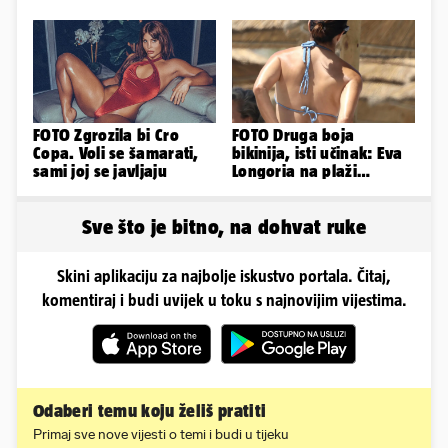
supruga, izazvali su
sad želi 50 milijuna eura
incident
FOTO Zgrozila bi Cro
FOTO Druga boja
Copa. Voli se šamarati,
bikinija, isti učinak: Eva
sami joj se javljaju
Longoria na plaži
pipkala svoje zanosne
obline
Sve što je bitno, na dohvat ruke
Skini aplikaciju za najbolje iskustvo portala. Čitaj,
komentiraj i budi uvijek u toku s najnovijim vijestima.
Odaberi temu koju želiš pratiti
Primaj sve nove vijesti o temi i budi u tijeku