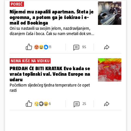
POREČ
Nijemci mu zapalili apartman. Šteta je
ogromna, a potom ga je šokirao i e-
mail od Bookinga
Oni su nastavili sa svojim jelom, nazdravljanjem,
dizanjem čaša i boca. Čak su nam smetali dok smo
u panici kupili crijeva kako bismo pokušali ugasiti
požar, rekao je vlasnik
11
95
NEMA KIŠE NA VIDIKU
PREDAH ĆE BITI KRATAK Evo kada se
vraća toplinski val. Većina Europe na
udaru
Početkom sljedećeg tjedna temperature će opet
rasti
6
25