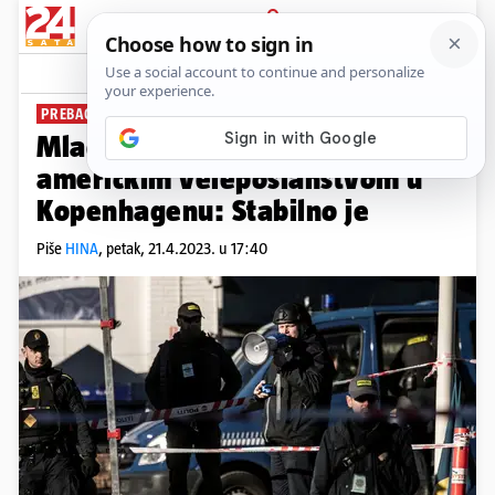
PRIJAVA
News
Komentari
0
PREBACILI GA U BOLNICU
Mladić (18) se zapalio pred
američkim veleposlanstvom u
Kopenhagenu: Stabilno je
Piše
HINA
,
petak, 21.4.2023. u 17:40