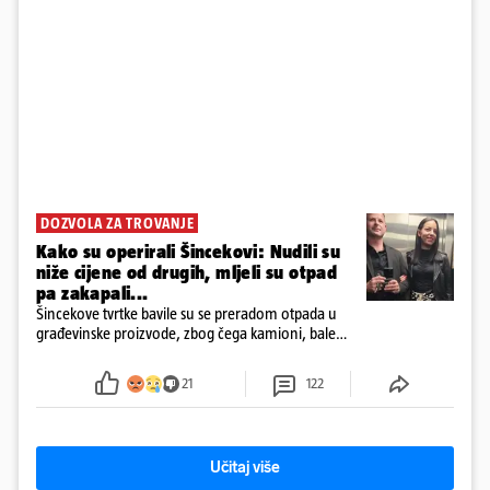
DOZVOLA ZA TROVANJE
Kako su operirali Šincekovi: Nudili su
niže cijene od drugih, mljeli su otpad
pa zakapali...
Šincekove tvrtke bavile su se preradom otpada u
građevinske proizvode, zbog čega kamioni, bale
plastike i samljeveni materijal dugo nisu izazivali
sumnju
21
122
Učitaj više