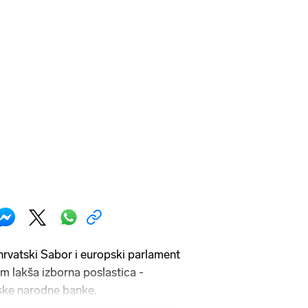
hrvatski Sabor i europski parlament
m lakša izborna poslastica -
tske narodne banke.