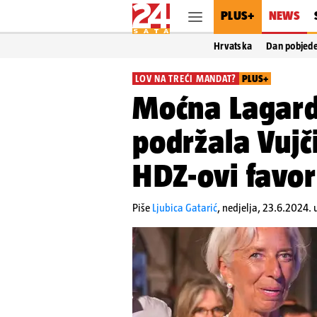
PLUS+
NEWS
Hrvatska
Dan pobjed
LOV NA TREĆI MANDAT?
PLUS+
Moćna Lagard
podržala Vujči
HDZ-ovi favor
Piše
Ljubica Gatarić
,
nedjelja, 23.6.2024. 