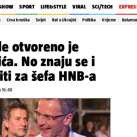
SHOW
SPORT
LIFE&STYLE
VIRAL
SCI/TECH
EXPRES
e
Crna kronika
Svijet
Rat u Ukrajini
Politika
Vrijeme
Kolumn
e otvoreno je
ća. No znaju se i
iti za šefa HNB-a
u 16:48