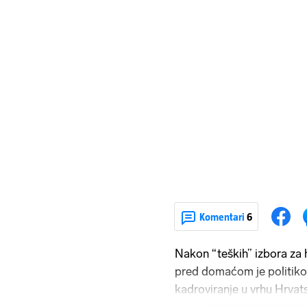
Komentari
6
Nakon “teških” izbora za 
pred domaćom je politiko
kadroviranje u vrhu Hrva