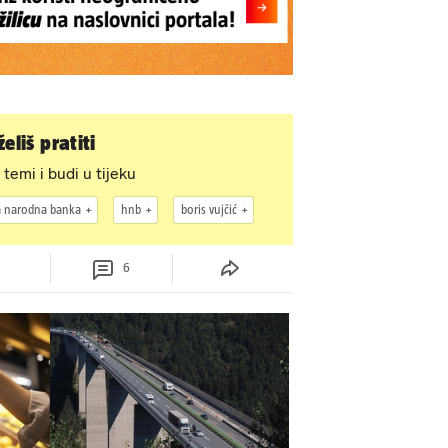
eliš pratiti
 temi i budi u tijeku
a narodna banka
hnb
boris vujčić
6