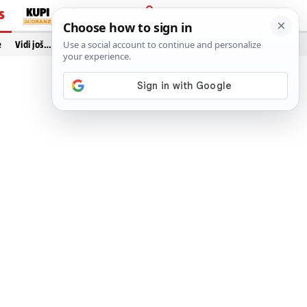
S
PRIJAVA
e
Vidi još…