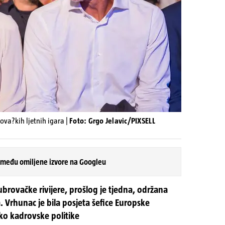
va?kih ljetnih igara |
Foto: Grgo Jelavic/PIXSELL
 među omiljene izvore na Googleu
ovačke rivijere, prošlog je tjedna, održana
Vrhunac je bila posjeta šefice Europske
oko kadrovske politike