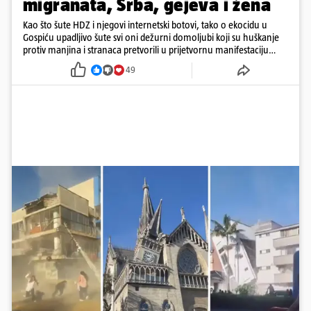
migranata, Srba, gejeva i žena
Kao što šute HDZ i njegovi internetski botovi, tako o ekocidu u
Gospiću upadljivo šute svi oni dežurni domoljubi koji su huškanje
protiv manjina i stranaca pretvorili u prijetvornu manifestaciju
ljubavi prema domovini.
49