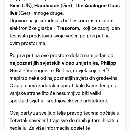
Sims
(UK),
Handmade
(Ger),
The Analogue Cops
live
(Ger) i mnoge druge.
Ugovorena je suradnja s berlinskom institucijom
elektroničke glazbe -
Tresorom
, koji će zadnji dan
festivala predstaviti svoju večer, po prvi put na
ovim prostorima.
Po prvi put na ove prostore dolazi nam jedan od
najpoznatijih svjetskih video umjetnika, Philipp
Geist
- Videogeist iz Berlina, čovjek koji je 3D
mapirao neke od najpoznatijih svjetskih građevina.
Ovaj put ima zadatak mapirati kulu Kamerlengo s
vanjske strane što će nesumnjivo biti veliki
spektakl svjetla i srednjovjekovne arhitekture.
Ovaj party za sve ljubitelje pravog techna počinje u
četvrtak navečer I traje sve do ranih jutarnjih sati u
nedjelju. Za više informacija posjetite