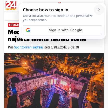
PRIJAVA
News
Komentari
0
TROGIR
Moondance festival okuplja
najveća imena techno scene
Piše
Sponzorirani sadržaj
,
petak, 28.7.2017. u 08:38