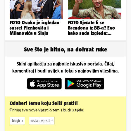
FOTO Ovako je izgledao
FOTO Sjećate li se
susret Plenkovića i
Brendona iz BB-a? Evo
Milanovića u Sinju
kako sada izgleda:
'Operacije su mi uništile
lice...'
Sve što je bitno, na dohvat ruke
Skini aplikaciju za najbolje iskustvo portala. Čitaj,
komentiraj i budi uvijek u toku s najnovijim vijestima.
Odaberi temu koju želiš pratiti
Primaj sve nove vijesti o temi i budi u tijeku
trogir
ostale vijesti