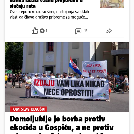
Banka izdala važnu preporuku u
slučaju rata
Ove preporuke dio su šireg nastojanja švedskih
vlasti da čitavo društvo pripreme za moguće
posljedice vojnih ili kibernetičkih napada
1
16
TOMISLAV KLAUŠKI
Domoljublje je borba protiv
ekocida u Gospiću, a ne protiv