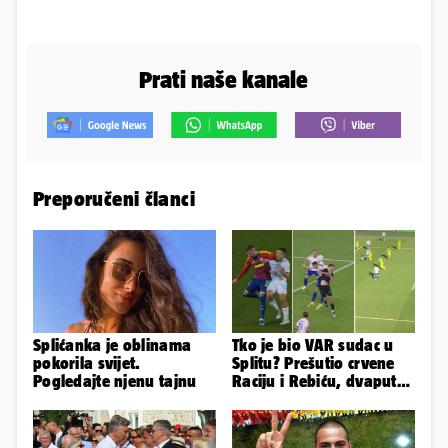
Prati naše kanale
Preporučeni članci
Splićanka je oblinama
Tko je bio VAR sudac u
pokorila svijet.
Splitu? Prešutio crvene
Pogledajte njenu tajnu
Raciju i Rebiću, dvaput
mu je nestajalo struje