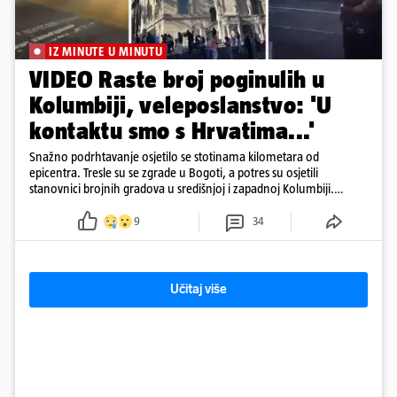
IZ MINUTE U MINUTU
VIDEO Raste broj poginulih u
Kolumbiji, veleposlanstvo: 'U
kontaktu smo s Hrvatima...'
Snažno podrhtavanje osjetilo se stotinama kilometara od
epicentra. Tresle su se zgrade u Bogoti, a potres su osjetili
stanovnici brojnih gradova u središnjoj i zapadnoj Kolumbiji.
Prema Reutersu, podrhtavanje je zabilježeno i u Venezueli.
9
34
Učitaj više