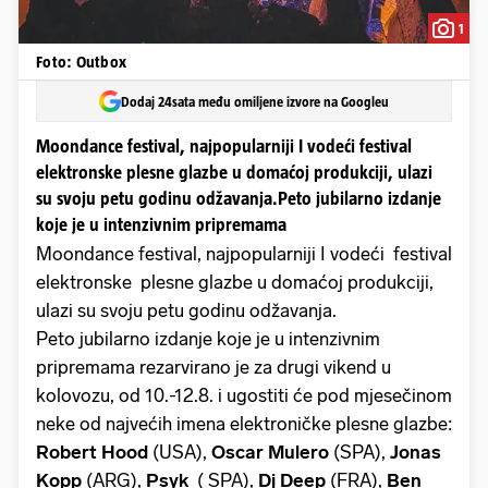
1
Foto: Outbox
Dodaj 24sata među omiljene izvore na Googleu
Moondance festival, najpopularniji I vodeći festival
elektronske plesne glazbe u domaćoj produkciji, ulazi
su svoju petu godinu odžavanja.Peto jubilarno izdanje
koje je u intenzivnim pripremama
Moondance festival, najpopularniji I vodeći festival
elektronske plesne glazbe u domaćoj produkciji,
ulazi su svoju petu godinu odžavanja.
Peto jubilarno izdanje koje je u intenzivnim
pripremama rezarvirano je za drugi vikend u
kolovozu, od 10.-12.8. i ugostiti će pod mjesečinom
neke od najvećih imena elektroničke plesne glazbe:
Robert Hood
(USA),
Oscar Mulero
(SPA),
Jonas
Kopp
(ARG),
Psyk
( SPA),
Dj Deep
(FRA),
Ben