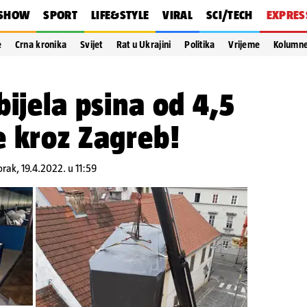
SHOW
SPORT
LIFE&STYLE
VIRAL
SCI/TECH
EXPRES
e
Crna kronika
Svijet
Rat u Ukrajini
Politika
Vrijeme
Kolumn
bijela psina od 4,5
e kroz Zagreb!
orak, 19.4.2022. u 11:59