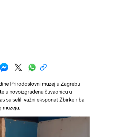
dine Prirodoslovni muzej u Zagrebu
ate u novoizgrađenu čuvaonicu u
 su selili važni eksponat Zbirke riba
g muzeja.