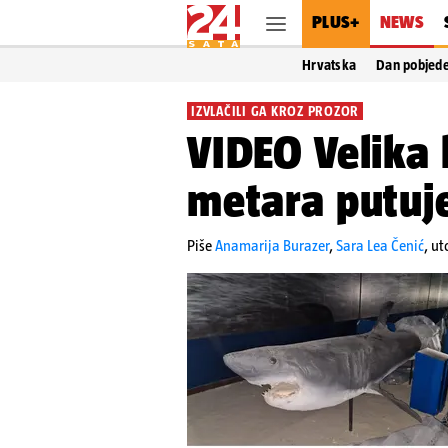
PLUS+
NEWS
Hrvatska
Dan pobjed
IZVLAČILI GA KROZ PROZOR
VIDEO Velika 
metara putuj
Piše
Anamarija Burazer
,
Sara Lea Čenić
,
ut