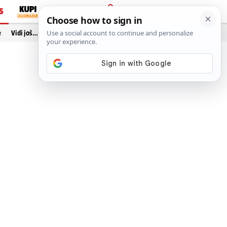
S
PRIJAVA
e
Vidi još…