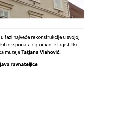
 u fazi najveće rekonstrukcije u svojoj
elikih eksponata ogroman je logistički
jica muzeja
Tatjana Vlahović.
va ravnateljice