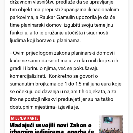
državnom vlasništvu predlaže da se upravljanje
tim objektima prepusti županijama ili nacionalnim
parkovima, a Raukar Gamulin upozorila je da će
time planinarski domovi izgubiti svoju temeljnu
funkciju, a to je pružanje utočišta i sigurnosti
ljudima koji borave u planinama.
- Ovim prijedlogom zakona planinarski domovi i
kuće ne samo da se otimaju iz ruku onih koji su ih
gradili i brinu o njima, već se pokušavaju
komercijalizirati. Konkretno se govori o
sumanutim brojkama od 1 do 1,5 milijuna eura koje
se očekuju od davanja u najam tih objekata, a za
što ne postoji nikakvi preduvjeti jer su na teško
dostupnim mjestima- izjavila je.
MIJENJA KARTE
Vladajući usvojili novi Zakon o
izbornim jedinicama, oporba će