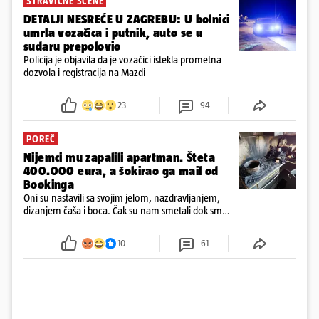
STRAVIČNE SCENE
DETALJI NESREĆE U ZAGREBU: U bolnici
umrla vozačica i putnik, auto se u
sudaru prepolovio
Policija je objavila da je vozačici istekla prometna
dozvola i registracija na Mazdi
23
94
POREČ
Nijemci mu zapalili apartman. Šteta
400.000 eura, a šokirao ga mail od
Bookinga
Oni su nastavili sa svojim jelom, nazdravljanjem,
dizanjem čaša i boca. Čak su nam smetali dok smo
u panici kupili crijeva kako bismo pokušali ugasiti
požar, rekao je vlasnik
10
61