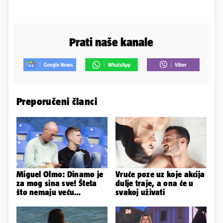
Prati naše kanale
Preporučeni članci
Miguel Olmo: Dinamo je
Vruće poze uz koje akcija
za mog sina sve! Šteta
dulje traje, a ona će u
što nemaju veću
svakoj uživati
konkurenciju u hrvatskoj
ligi...