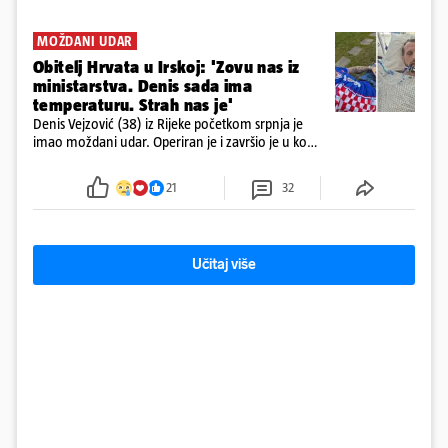
MOŽDANI UDAR
Obitelj Hrvata u Irskoj: 'Zovu nas iz
ministarstva. Denis sada ima
temperaturu. Strah nas je'
Denis Vejzović (38) iz Rijeke početkom srpnja je
imao moždani udar. Operiran je i završio je u komi.
Obitelj ga želi prebaciti u Hrvatsku, kažu kako
tamošnji liječnici ne vjeruju u oporavak: 'Imamo
21
32
72 sata'
Učitaj više