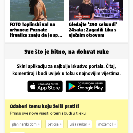
FOTO Toplinski val na
Gledajte '240 sekundi'
vrhuncu: Poznate
24sata: Zagadili Liku s
Hrvatice znaju da je spas
vječnim otrovom
u minijaturnom bikiniju
Sve što je bitno, na dohvat ruke
Skini aplikaciju za najbolje iskustvo portala. Čitaj,
komentiraj i budi uvijek u toku s najnovijim vijestima.
Odaberi temu koju želiš pratiti
Primaj sve nove vijesti o temi i budi u tijeku
planinarski dom
peticija
urša raukar
možemo!