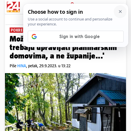
PRIJAVA
News
Komentari
1
POKREĆU PETICIJU
Možemo!: 'Planinarska društva
trebaju upravljati planinarskim
domovima, a ne županije...'
Piše
HINA
,
petak, 29.9.2023. u 13:22