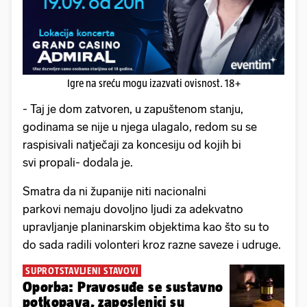
Igre na sreću mogu izazvati ovisnost. 18+
- Taj je dom zatvoren, u zapuštenom stanju,
godinama se nije u njega ulagalo, redom su se
raspisivali natječaji za koncesiju od kojih bi
svi propali- dodala je.
Smatra da ni županije niti nacionalni
parkovi nemaju dovoljno ljudi za adekvatno
upravljanje planinarskim objektima kao što su to
do sada radili volonteri kroz razne saveze i udruge.
SUPROTSTAVLJENI STAVOVI
Oporba: Pravosuđe se sustavno
potkopava, zaposlenici su