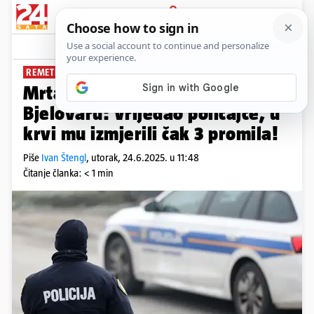
PRIJAVA
News
Komentari
0
REMETIO JAVNI RED I MIR
Mrtav pijan teško se ozlijedio u
Bjelovaru: Vrijeđao policajce, u
krvi mu izmjerili čak 3 promila!
Piše
Ivan Štengl
,
utorak, 24.6.2025. u 11:48
Čitanje članka: < 1 min