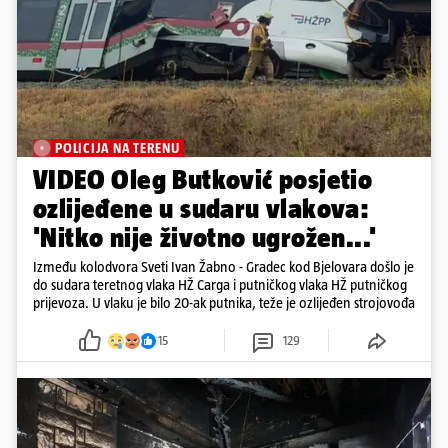
POLICIJA NA TERENU
VIDEO Oleg Butković posjetio
ozlijeđene u sudaru vlakova:
'Nitko nije životno ugrožen...'
Između kolodvora Sveti Ivan Žabno - Gradec kod Bjelovara došlo je
do sudara teretnog vlaka HŽ Carga i putničkog vlaka HŽ putničkog
prijevoza. U vlaku je bilo 20-ak putnika, teže je ozlijeđen strojovođa
15
129