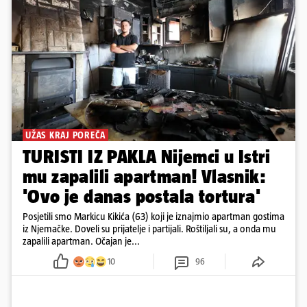
UŽAS KRAJ POREČA
TURISTI IZ PAKLA Nijemci u Istri
mu zapalili apartman! Vlasnik:
'Ovo je danas postala tortura'
Posjetili smo Markicu Kikića (63) koji je iznajmio apartman gostima
iz Njemačke. Doveli su prijatelje i partijali. Roštiljali su, a onda mu
zapalili apartman. Očajan je...
10
96