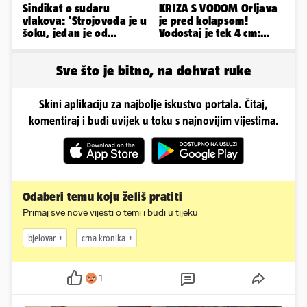
Sindikat o sudaru
KRIZA S VODOM Orljava
vlakova: 'Strojovođa je u
je pred kolapsom!
šoku, jedan je od
Vodostaj je tek 4 cm:
najboljih i
'Bunari su nam suhi, nije
najobučenijih...'
dobro'
Sve što je bitno, na dohvat ruke
Skini aplikaciju za najbolje iskustvo portala. Čitaj,
komentiraj i budi uvijek u toku s najnovijim vijestima.
Odaberi temu koju želiš pratiti
Primaj sve nove vijesti o temi i budi u tijeku
bjelovar
crna kronika
1