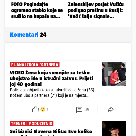
Komentari
24
PIJANA IZBOLA PARTNERA
VIDEO Žena koju sumnjiče za teško
ubojstvo ide u istražni zatvor. Prijeti
joj 40 godina!
Policija je objavila kako su utvrdili da je žena (36)
nožem ubola partnera (71) koji je na mjestu
preminuo. Imala je 2,03 promila. U nedjelju su je
ispitali i poslali u istražni zatvor
1
38
TRENER I PODUZETNIK
Svi biznisi Slavena Bilića: Evo koliko