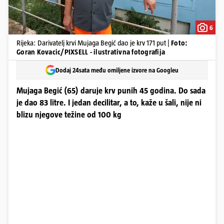
6
Rijeka: Darivatelj krvi Mujaga Begić dao je krv 171 put |
Foto:
Goran Kovacic/PIXSELL - ilustrativna fotografija
Dodaj 24sata među omiljene izvore na Googleu
Mujaga Begić (65) daruje krv punih 45 godina. Do sada
je dao 83 litre. I jedan decilitar, a to, kaže u šali, nije ni
blizu njegove težine od 100 kg