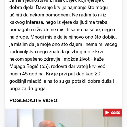
Ja sam jednostavan, mali čovjek koji vjeruje u
dobra djela. Davanje krvi je najmanje što mogu
učiniti da nekom pomognem. Ne radim to ni iz
kakvog interesa, nego iz vjere da ljudima treba
pomagati i u životu ne misliti samo na sebe, nego i
na druge. Mnogi misle da je njihovo ono što dobiju,
ja mislim da je moje ono što dajem i nema mi većeg
zadovoljstva nego znati da je zbog moje krvi
nekom spašeno zdravlje i možda život - kaže
Mujaga Begić (65), redoviti darivatelj krvi već
punih 45 godina. Krv je prvi put dao kao 20-
godišnji mladić, a na to su ga potakli dobra duša i
briga za drugoga.
POGLEDAJTE VIDEO:
00:56