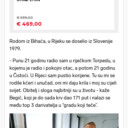
Rodom iz Bihaća, u Rijeku se doselio iz Slovenije
1979.
- Punu 21 godinu radio sam u riječkom Torpedu, u
kojemu je radio i pokojni otac, a potom 21 godinu
u Čistoći. U Rijeci sam pustio korijene. Tu su mi se
rodile kćeri i unučad, oni mi daju krila i moj su cijeli
svijet. Obitelj i sloga najbitniji su u životu - kaže
Begić, koji je do sada krv dao 171 put i nalazi se
među top 3 darivatelja u “gradu koji teče”.