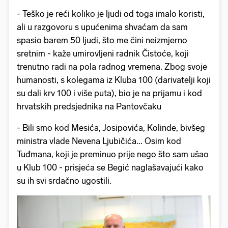
- Teško je reći koliko je ljudi od toga imalo koristi,
ali u razgovoru s upućenima shvaćam da sam
spasio barem 50 ljudi, što me čini neizmjerno
sretnim - kaže umirovljeni radnik Čistoće, koji
trenutno radi na pola radnog vremena. Zbog svoje
humanosti, s kolegama iz Kluba 100 (darivatelji koji
su dali krv 100 i više puta), bio je na prijamu i kod
hrvatskih predsjednika na Pantovčaku
- Bili smo kod Mesića, Josipovića, Kolinde, bivšeg
ministra vlade Nevena Ljubičića... Osim kod
Tuđmana, koji je preminuo prije nego što sam ušao
u Klub 100 - prisjeća se Begić naglašavajući kako
su ih svi srdačno ugostili.