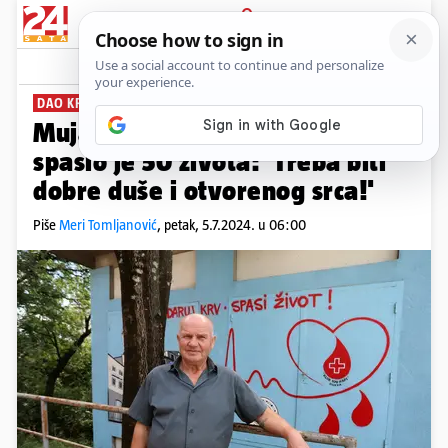
PRIJAVA
News
Komentari
24
DAO KRV 171 PUT
Mujaga je dao 83 litre krvi i
spasio je 50 života: 'Treba biti
dobre duše i otvorenog srca!'
Piše
Meri Tomljanović
,
petak, 5.7.2024. u 06:00