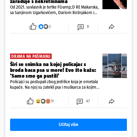
zarađuje s nekretninama
Od 2021. suvlasnik je tvrtke F&amp;D RE Makarska,
sa Sanjinom Ugarkovićem, Dariom Bošnjakom i
Dobrislavom Hrkaćem. Tvrtka je registrirana za
poslovanje nekretninama, a od osnutka nema
2
8
zaposlenih
DRAMA NA PAŠMANU
Širi se snimka na kojoj policajac s
broda baca psa u more! Evo što kažu:
'Samo smo ga pustili'
Policajci su postupali zbog jedrilice koja je ometala
kupače. Na njoj su zatekli psa i muškarca za kojim
se od ranije trage. Muškarac je pružao otpor te su
ga uhitili, a psa je preuzeo komunalni redar
11
47
Učitaj više