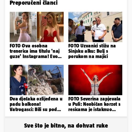
Preporučeni članci
FOTO Ova osobna
FOTO Uzvanici stižu na
trenerica ima titulu 'naj
Sinjsku alku: Bulj s
guze' Instagrama! Evo
porukom na majici
koliko naplaćuje po
satu...
Dva dječaka ozlijeđena u
FOTO Severina zapjevala
padu balkona!
u Puli: Neobičan korzet s
Vatrogasci: Bili su pod
resicama je istaknuo
betonom; Liječnica: U
njezine vitke noge...
bolnici su
Sve što je bitno, na dohvat ruke