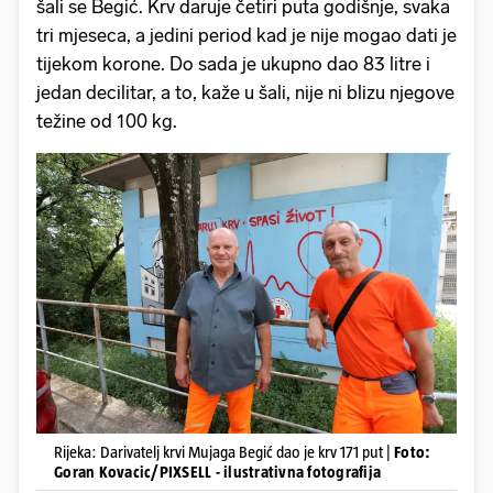
šali se Begić. Krv daruje četiri puta godišnje, svaka
tri mjeseca, a jedini period kad je nije mogao dati je
tijekom korone. Do sada je ukupno dao 83 litre i
jedan decilitar, a to, kaže u šali, nije ni blizu njegove
težine od 100 kg.
Rijeka: Darivatelj krvi Mujaga Begić dao je krv 171 put |
Foto:
Goran Kovacic/PIXSELL - ilustrativna fotografija