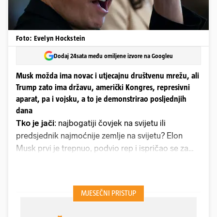
Foto: Evelyn Hockstein
Dodaj 24sata među omiljene izvore na Googleu
Musk možda ima novac i utjecajnu društvenu mrežu, ali
Trump zato ima državu, američki Kongres, represivni
aparat, pa i vojsku, a to je demonstrirao posljednjih
dana
Tko je jači
: najbogatiji čovjek na svijetu ili
predsjednik najmoćnije zemlje na svijetu? Elon
Musk prvi je trepnuo, podvio rep i ispričao se za
mnogo toga što je napisao o Donaldu Trumpu: o
njegovu užasnom poreznom zakonu, o tome da
bez njega ne bi pobijedio na izborima, pa čak i da
se nalazi u dosjeima pedofila Jeffreya Epsteina. Što
znači da je Trump odnio pobjedu i da su njegove