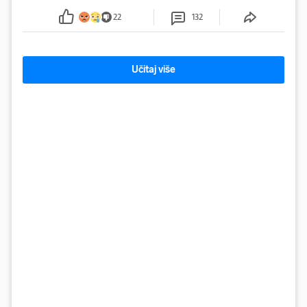
sumnju
22
132
Učitaj više