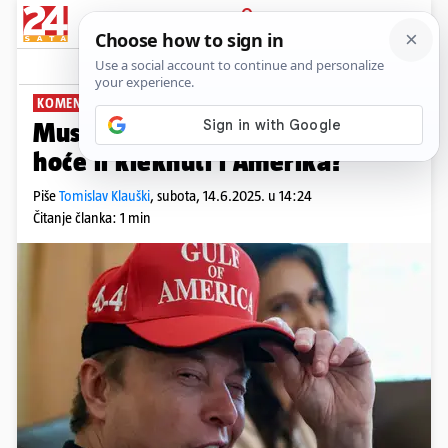
PRIJAVA
News
Komentari
6
KOMENTAR: TOMISLAV KLAUŠKI
PLUS+
Musk je kleknuo pred Trumpom,
hoće li kleknuti i Amerika?
Piše
Tomislav Klauški
,
subota, 14.6.2025. u 14:24
Čitanje članka: 1 min