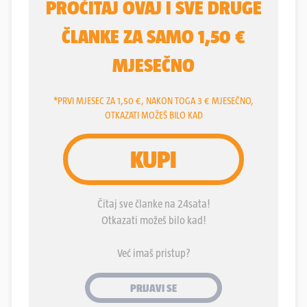
prijetnje, ona o oduzimanju državnih subvencija
Muskovim kompanijama, pa i neizravna o
deportaciji Južnoafrikanca Muska, urodile plodom.