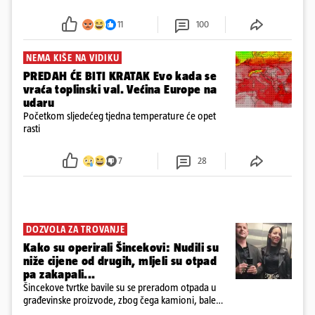
u panici kupili crijeva kako bismo pokušali ugasiti
požar, rekao je vlasnik
11
100
NEMA KIŠE NA VIDIKU
PREDAH ĆE BITI KRATAK Evo kada se
vraća toplinski val. Većina Europe na
udaru
Početkom sljedećeg tjedna temperature će opet
rasti
7
28
DOZVOLA ZA TROVANJE
Kako su operirali Šincekovi: Nudili su
niže cijene od drugih, mljeli su otpad
pa zakapali...
Šincekove tvrtke bavile su se preradom otpada u
građevinske proizvode, zbog čega kamioni, bale
plastike i samljeveni materijal dugo nisu izazivali