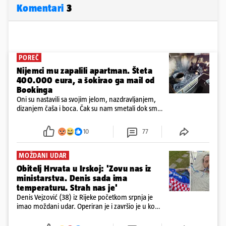
Komentari
3
POREČ
Nijemci mu zapalili apartman. Šteta
400.000 eura, a šokirao ga mail od
Bookinga
Oni su nastavili sa svojim jelom, nazdravljanjem,
dizanjem čaša i boca. Čak su nam smetali dok smo
u panici kupili crijeva kako bismo pokušali ugasiti
požar, rekao je vlasnik
10
77
MOŽDANI UDAR
Obitelj Hrvata u Irskoj: 'Zovu nas iz
ministarstva. Denis sada ima
temperaturu. Strah nas je'
Denis Vejzović (38) iz Rijeke početkom srpnja je
imao moždani udar. Operiran je i završio je u komi.
Obitelj ga želi prebaciti u Hrvatsku, kažu kako
tamošnji liječnici ne vjeruju u oporavak: 'Imamo