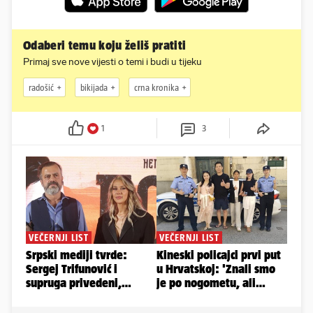
Odaberi temu koju želiš pratiti
Primaj sve nove vijesti o temi i budi u tijeku
radošić
bikijada
crna kronika
1
3