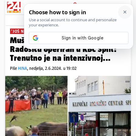
PRIJAVA
News
Komentari
3
'JOŠ NEMA DETALJA'
Muškarac ozlijeđen na bikijadi u
Radošiću operiran u KBC Split:
Trenutno je na intenzivnoj...
Piše
HINA
,
nedjelja, 2.6.2024. u 19:02