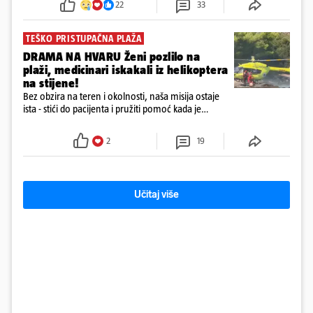
22
33
72 sata'
TEŠKO PRISTUPAČNA PLAŽA
DRAMA NA HVARU Ženi pozlilo na
plaži, medicinari iskakali iz helikoptera
na stijene!
Bez obzira na teren i okolnosti, naša misija ostaje
ista - stići do pacijenta i pružiti pomoć kada je
najpotrebnija - objavilo je Ministarstvo zdravstva na
Facebooku
2
19
Učitaj više