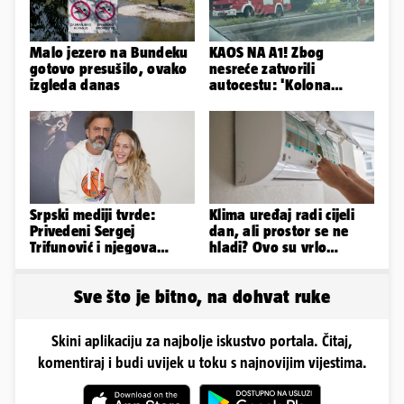
Malo jezero na Bundeku
KAOS NA A1! Zbog
gotovo presušilo, ovako
nesreće zatvorili
izgleda danas
autocestu: 'Kolona
prema Zagrebu je oko 9
km...'
Srpski mediji tvrde:
Klima uređaj radi cijeli
Privedeni Sergej
dan, ali prostor se ne
Trifunović i njegova
hladi? Ovo su vrlo
supruga, izazvali su
mogući razlozi
incident
Sve što je bitno, na dohvat ruke
Skini aplikaciju za najbolje iskustvo portala. Čitaj,
komentiraj i budi uvijek u toku s najnovijim vijestima.