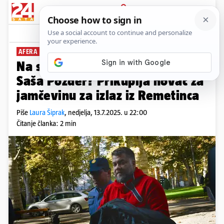
PRIJAVA
News
Komentari
11
AFERA MIKROSKOPI
PLUS+
Na slobodi uskoro i operativac
Saša Pozder? Prikuplja novac za
jamčevinu za izlaz iz Remetinca
Piše
Laura Šiprak
,
nedjelja, 13.7.2025. u 22:00
Čitanje članka: 2 min