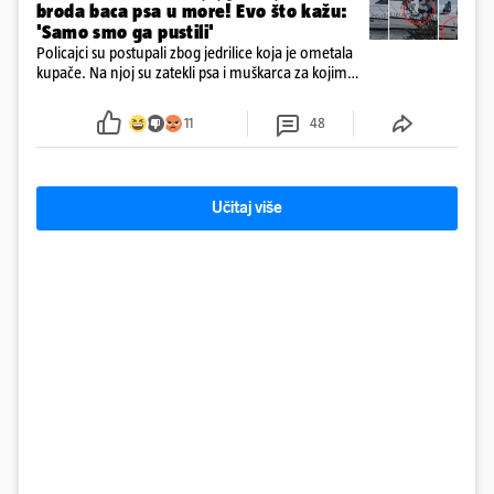
broda baca psa u more! Evo što kažu:
'Samo smo ga pustili'
Policajci su postupali zbog jedrilice koja je ometala
kupače. Na njoj su zatekli psa i muškarca za kojim
se od ranije trage. Muškarac je pružao otpor te su
ga uhitili, a psa je preuzeo komunalni redar
11
48
Učitaj više