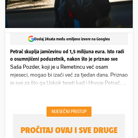
Dodaj 24sata među omiljene izvore na Googleu
Petrač skuplja jamčevinu od 1,5 milijuna eura. Isto radi
o osumnjičeni poduzetnik, nakon što je priznao sve
Saša Pozder, koji je u Remetincu već osam
mjeseci, mogao bi izaći već za tjedan dana. Priznao
je sve za što ga Uskok tereti kad i Hrvoje Petrač, a
za slobodu nudi još neutvrđeni novčani iznos. Sad
bi mu čak sud mogao i dozvoliti da se brani sa
slobode uz uvjet da ne napušta Hrvatsku, za razliku
od prije nekoliko mjeseci, kad je još tvrdio da je
nevin te je kao jamčevinu za njega svoju vilu
vrijednu 690 tisuća eura ponudio Nikola Petrač.