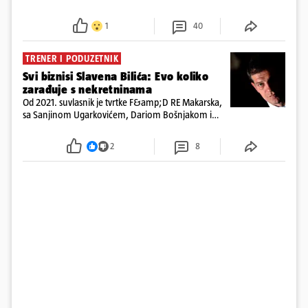
preminuo. Imala je 2,03 promila. U nedjelju su je
ispitali i poslali u istražni zatvor
1
40
TRENER I PODUZETNIK
Svi biznisi Slavena Bilića: Evo koliko
zarađuje s nekretninama
Od 2021. suvlasnik je tvrtke F&amp;D RE Makarska,
sa Sanjinom Ugarkovićem, Dariom Bošnjakom i
Dobrislavom Hrkaćem. Tvrtka je registrirana za
poslovanje nekretninama, a od osnutka nema
2
8
zaposlenih