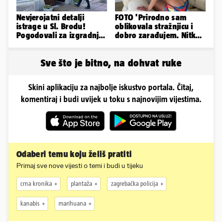
Nevjerojatni detalji
FOTO 'Prirodno sam
istrage u Sl. Brodu!
oblikovala stražnjicu i
Pogodovali za izgradnju
dobro zarađujem. Nitko
igrališta i muljali s -
ne vjeruje da je prava'
pijeskom?
Sve što je bitno, na dohvat ruke
Skini aplikaciju za najbolje iskustvo portala. Čitaj,
komentiraj i budi uvijek u toku s najnovijim vijestima.
Odaberi temu koju želiš pratiti
Primaj sve nove vijesti o temi i budi u tijeku
crna kronika
plantaža
zagrebačka policija
kanabis
marihuana