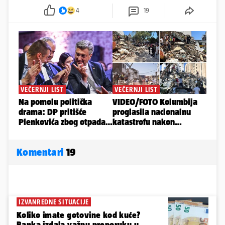
4
19
Komentari
19
IZVANREDNE SITUACIJE
Koliko imate gotovine kod kuće?
Banka izdala važnu preporuku u