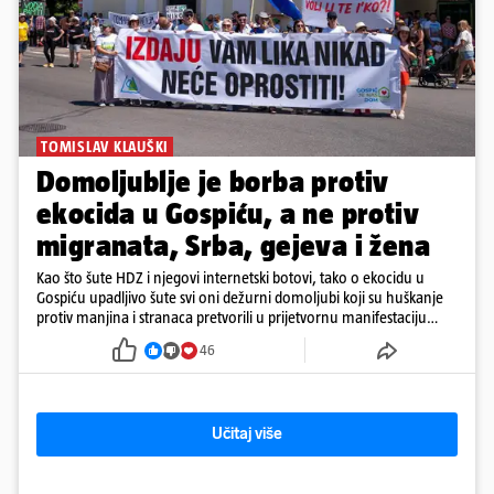
TOMISLAV KLAUŠKI
Domoljublje je borba protiv
ekocida u Gospiću, a ne protiv
migranata, Srba, gejeva i žena
Kao što šute HDZ i njegovi internetski botovi, tako o ekocidu u
Gospiću upadljivo šute svi oni dežurni domoljubi koji su huškanje
protiv manjina i stranaca pretvorili u prijetvornu manifestaciju
ljubavi prema domovini.
46
Učitaj više