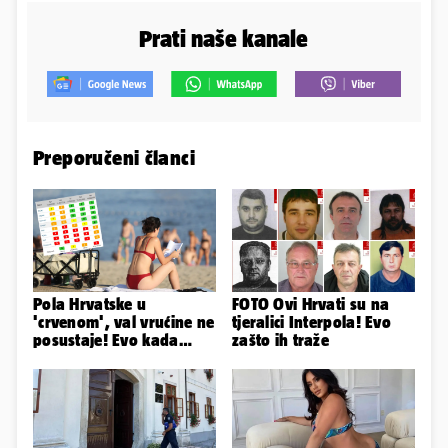
Prati naše kanale
Preporučeni članci
Pola Hrvatske u
FOTO Ovi Hrvati su na
'crvenom', val vrućine ne
tjeralici Interpola! Evo
posustaje! Evo kada
zašto ih traže
možemo očekivati
osvježenje