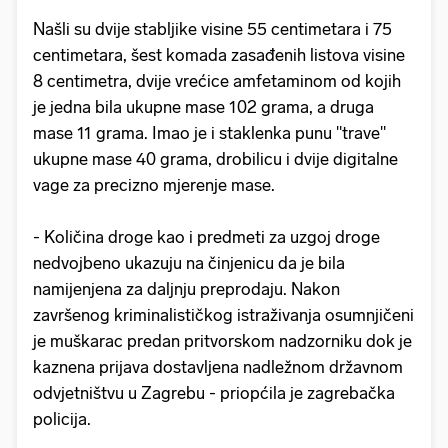
Našli su dvije stabljike visine 55 centimetara i 75
centimetara, šest komada zasađenih listova visine
8 centimetra, dvije vrećice amfetaminom od kojih
je jedna bila ukupne mase 102 grama, a druga
mase 11 grama. Imao je i staklenka punu "trave"
ukupne mase 40 grama, drobilicu i dvije digitalne
vage za precizno mjerenje mase.
- Količina droge kao i predmeti za uzgoj droge
nedvojbeno ukazuju na činjenicu da je bila
namijenjena za daljnju preprodaju. Nakon
završenog kriminalističkog istraživanja osumnjičeni
je muškarac predan pritvorskom nadzorniku dok je
kaznena prijava dostavljena nadležnom državnom
odvjetništvu u Zagrebu - priopćila je zagrebačka
policija.