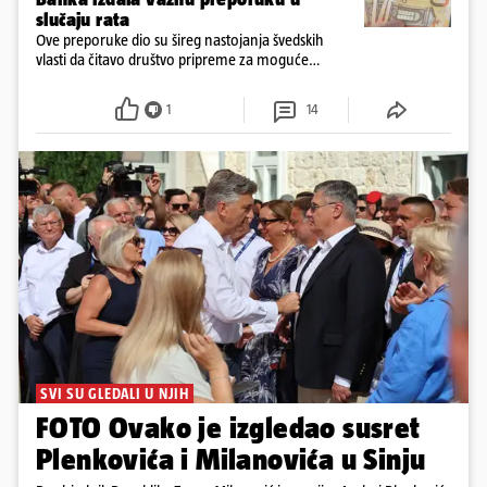
slučaju rata
Ove preporuke dio su šireg nastojanja švedskih
vlasti da čitavo društvo pripreme za moguće
posljedice vojnih ili kibernetičkih napada
1
14
SVI SU GLEDALI U NJIH
FOTO Ovako je izgledao susret
Plenkovića i Milanovića u Sinju