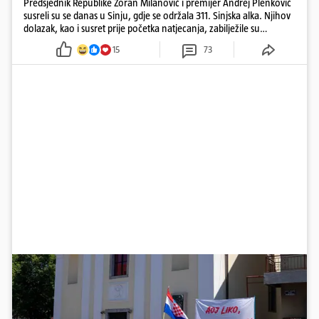
Predsjednik Republike Zoran Milanović i premijer Andrej Plenković
susreli su se danas u Sinju, gdje se održala 311. Sinjska alka. Njihov
dolazak, kao i susret prije početka natjecanja, zabilježile su
kamere. Uz Milanovića i Plenkovića, na Alku su stigli i predsjednik
15
73
Hrvatskog sabora Gordan Jandroković, sinjski gradonačelnik Miro
Bulj, zagrebački gradonačelnik Tomislav Tomašević te dubrovački
gradonačelnik Mato Franković.