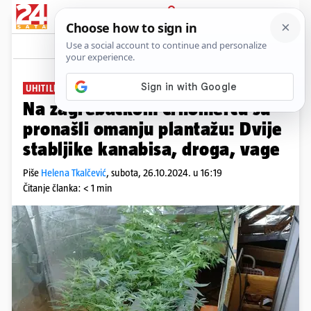
PRIJAVA
News
Komentari
19
UHITILI DILERA
Na zagrebačkom Črnomercu su
pronašli omanju plantažu: Dvije
stabljike kanabisa, droga, vage
Piše
Helena Tkalčević
,
subota, 26.10.2024. u 16:19
Čitanje članka: < 1 min