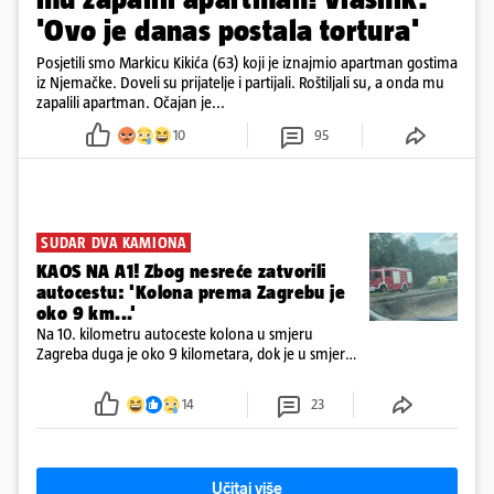
'Ovo je danas postala tortura'
Posjetili smo Markicu Kikića (63) koji je iznajmio apartman gostima
iz Njemačke. Doveli su prijatelje i partijali. Roštiljali su, a onda mu
zapalili apartman. Očajan je...
10
95
SUDAR DVA KAMIONA
KAOS NA A1! Zbog nesreće zatvorili
autocestu: 'Kolona prema Zagrebu je
oko 9 km...'
Na 10. kilometru autoceste kolona u smjeru
Zagreba duga je oko 9 kilometara, dok je u smjeru
mora kolona duga oko tri kilometra
14
23
Učitaj više