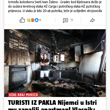
Između kolodvora Sveti Ivan Žabno - Gradec kod Bjelovara došlo je
do sudara teretnog vlaka HŽ Carga i putničkog vlaka HŽ putničkog
prijevoza. U vlaku je bilo 20-ak putnika, teže je ozlijeđen strojovođa
11
71
UŽAS KRAJ POREČA
TURISTI IZ PAKLA Nijemci u Istri
mu zapalili apartman! Vlasnik: