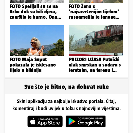
FOTO Spetljali su se na
FOTO Žena s
Krku dok su bili djeca,
'najsavršenijim tijelom'
završilo je burno. Ona
raspametila je fanove
sad želi 50 milijuna eura
zaigranim fotkama iz
plićaka
FOTO Maja Šuput
PRIZORI UŽASA Putnički
pokazala je isklesano
vlak smrskan u sudaru s
tijelo u bikiniju
teretnim, na terenu i
helikopter hitne
Sve što je bitno, na dohvat ruke
Skini aplikaciju za najbolje iskustvo portala. Čitaj,
komentiraj i budi uvijek u toku s najnovijim vijestima.