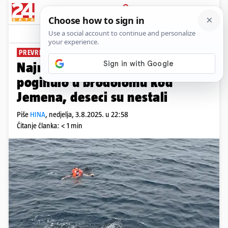
PRIJAVA
News
Komentari
1
PREVRNUO SE BROD
Najmanje 54 migranata
poginulo u brodolomu kod
Jemena, deseci su nestali
Piše
HINA
,
nedjelja, 3.8.2025. u 22:58
Čitanje članka: < 1 min