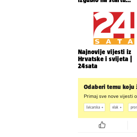
Ramljaka
Najnovije vijesti iz
Hrvatske i svijeta |
24sata
Odaberi temu koju ž
Primaj sve nove vijesti o
švicarska
vlak
pro