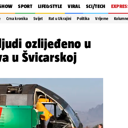
SHOW
SPORT
LIFE&STYLE
VIRAL
SCI/TECH
EXPRES
e
Crna kronika
Svijet
Rat u Ukrajini
Politika
Vrijeme
Kolumn
judi ozlijeđeno u
a u Švicarskoj