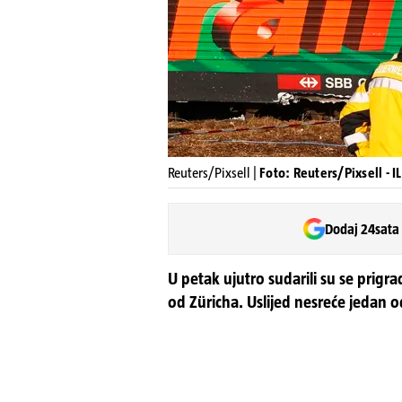
Reuters/Pixsell |
Foto: Reuters/Pixsell - 
Dodaj 24sata
U petak ujutro sudarili su se prigra
od Züricha. Uslijed nesreće jedan od