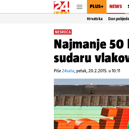
PLUS+
NEWS
Hrvatska
Dan pobjed
NESREĆA
Najmanje 50 l
sudaru vlakov
Piše
24sata
,
petak, 20.2.2015. u 10:11