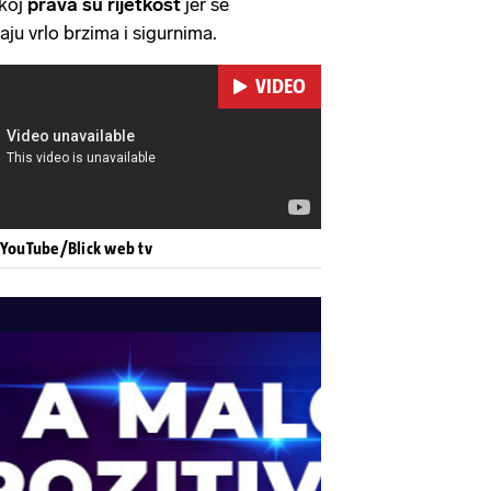
skoj
prava su rijetkost
jer se
ju vrlo brzima i sigurnima.
VIDEO
 YouTube/Blick web tv