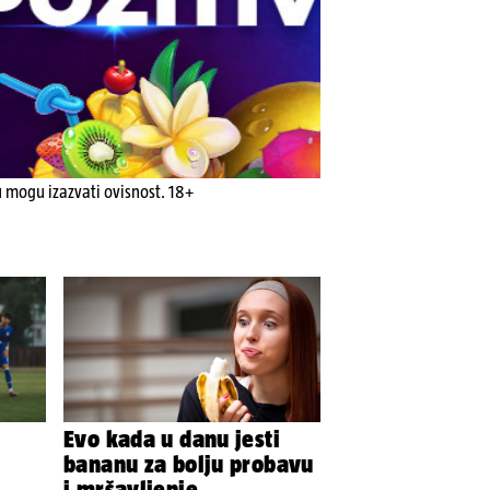
u mogu izazvati ovisnost. 18+
Evo kada u danu jesti
bananu za bolju probavu
i mršavljenje