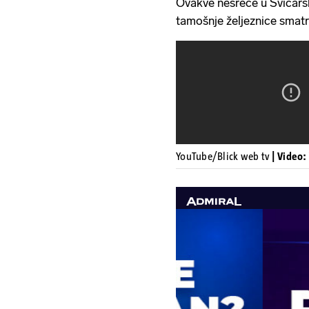
Ovakve nesreće u Švicar
tamošnje željeznice smatra
YouTube/Blick web tv
| Video: