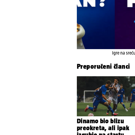
Igre na sreć
Preporučeni članci
Dinamo bio blizu
preokreta, ali ipak
izgubio na startu