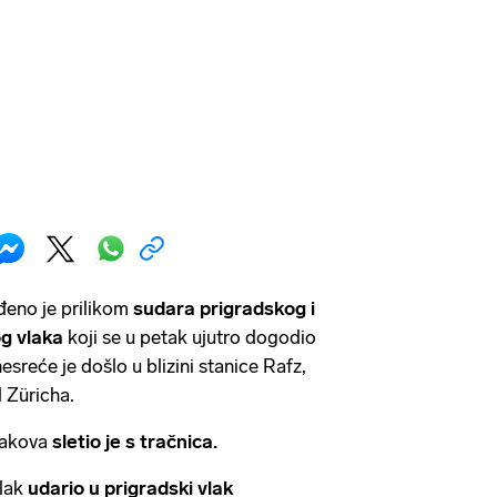
đeno je prilikom
sudara prigradskog i
g vlaka
koji se u petak ujutro dogodio
esreće je došlo u blizini stanice Rafz,
 Züricha.
vlakova
sletio je s tračnica.
vlak
udario u prigradski vlak