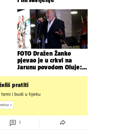
FOTO Dražen Žanko
pjevao je u crkvi na
Jarunu povodom Oluje:
Evo kako je izgledao
nastup
eliš pratiti
 temi i budi u tijeku
metna
2