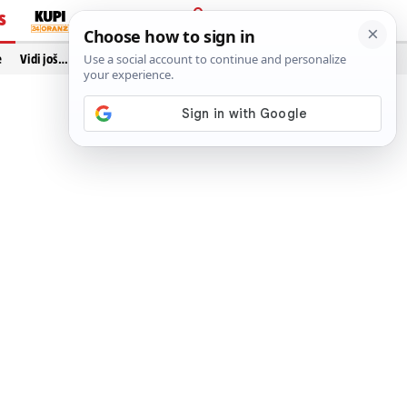
S
PRIJAVA
e
Vidi još…