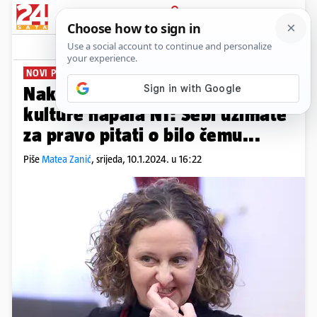
PRIJAVA
News
Komentari
41
NOVI PRITISAK
Nakon premijera i ministrica
kulture napala N1: Sebi uzimate
za pravo pitati o bilo čemu...
Piše
Matea Zanić
,
srijeda, 10.1.2024. u 16:22