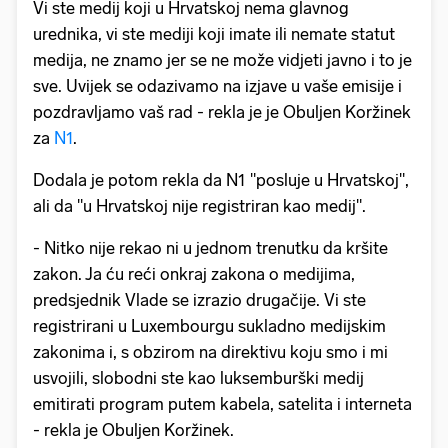
Vi ste medij koji u Hrvatskoj nema glavnog
urednika, vi ste mediji koji imate ili nemate statut
medija, ne znamo jer se ne može vidjeti javno i to je
sve. Uvijek se odazivamo na izjave u vaše emisije i
pozdravljamo vaš rad - rekla je je Obuljen Koržinek
za
N1
.
Dodala je potom rekla da N1 "posluje u Hrvatskoj",
ali da "u Hrvatskoj nije registriran kao medij".
- Nitko nije rekao ni u jednom trenutku da kršite
zakon. Ja ću reći onkraj zakona o medijima,
predsjednik Vlade se izrazio drugačije. Vi ste
registrirani u Luxembourgu sukladno medijskim
zakonima i, s obzirom na direktivu koju smo i mi
usvojili, slobodni ste kao luksemburški medij
emitirati program putem kabela, satelita i interneta
- rekla je Obuljen Koržinek.