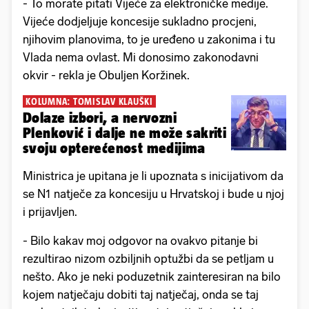
- To morate pitati Vijeće za elektroničke medije.
Vijeće dodjeljuje koncesije sukladno procjeni,
njihovim planovima, to je uređeno u zakonima i tu
Vlada nema ovlast. Mi donosimo zakonodavni
okvir - rekla je Obuljen Koržinek.
KOLUMNA: TOMISLAV KLAUŠKI
Dolaze izbori, a nervozni
Plenković i dalje ne može sakriti
svoju opterećenost medijima
Ministrica je upitana je li upoznata s inicijativom da
se N1 natječe za koncesiju u Hrvatskoj i bude u njoj
i prijavljen.
- Bilo kakav moj odgovor na ovakvo pitanje bi
rezultirao nizom ozbiljnih optužbi da se petljam u
nešto. Ako je neki poduzetnik zainteresiran na bilo
kojem natječaju dobiti taj natječaj, onda se taj