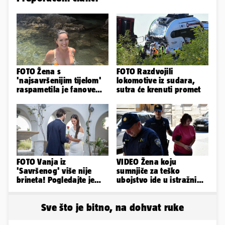
FOTO Žena s
FOTO Razdvojili
'najsavršenijim tijelom'
lokomotive iz sudara,
raspametila je fanove
sutra će krenuti promet
zaigranim fotkama iz
plićaka
FOTO Vanja iz
VIDEO Žena koju
'Savršenog' više nije
sumnjiče za teško
brineta! Pogledajte je
ubojstvo ide u istražni
sad
zatvor. Prijeti joj 40
godina!
Sve što je bitno, na dohvat ruke