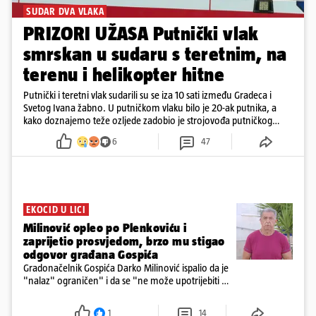
SUDAR DVA VLAKA
PRIZORI UŽASA Putnički vlak
smrskan u sudaru s teretnim, na
terenu i helikopter hitne
Putnički i teretni vlak sudarili su se iza 10 sati između Gradeca i
Svetog Ivana žabno. U putničkom vlaku bilo je 20-ak putnika, a
kako doznajemo teže ozljede zadobio je strojovođa putničkog
vlaka. Zatvoren je promet, a fotoreporteri Prigorskog objavili su
6
47
prve snimke s mjesta sudara
EKOCID U LICI
Milinović opleo po Plenkoviću i
zaprijetio prosvjedom, brzo mu stigao
odgovor građana Gospića
Gradonačelnik Gospića Darko Milinović ispalio da je
"nalaz" ograničen" i da se "ne može upotrijebiti za
sudske sporove". Građani Gospića ga podsjetili da
ga je naručio Uskok i da je dio spisa
1
14