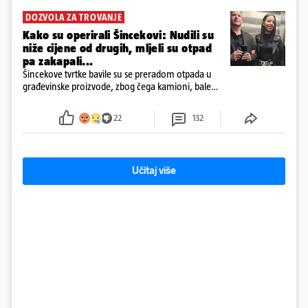
DOZVOLA ZA TROVANJE
Kako su operirali Šincekovi: Nudili su
niže cijene od drugih, mljeli su otpad
pa zakapali...
Šincekove tvrtke bavile su se preradom otpada u
građevinske proizvode, zbog čega kamioni, bale
plastike i samljeveni materijal dugo nisu izazivali
sumnju
22
132
Učitaj više