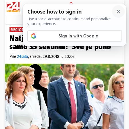
PRIJAVA
News
Komentari
23
REGIONALNI RAZVOJ
Natječaj Ministarstva trajao je
samo 35 sekundi: 'Sve je puno'
Piše
24sata
,
srijeda, 29.8.2018. u 20:03