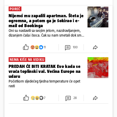
POREČ
Nijemci mu zapalili apartman. Šteta je
ogromna, a potom ga je šokirao i e-
mail od Bookinga
Oni su nastavili sa svojim jelom, nazdravljanjem,
dizanjem čaša i boca. Čak su nam smetali dok smo
u panici kupili crijeva kako bismo pokušali ugasiti
požar, rekao je vlasnik
11
100
NEMA KIŠE NA VIDIKU
PREDAH ĆE BITI KRATAK Evo kada se
vraća toplinski val. Većina Europe na
udaru
Početkom sljedećeg tjedna temperature će opet
rasti
7
28