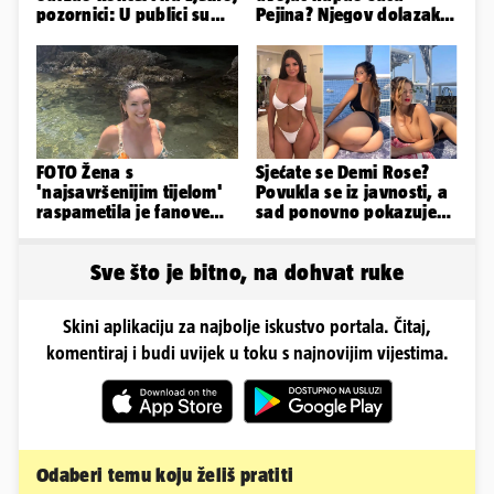
pozornici: U publici su
Pejina? Njegov dolazak u
bili Mateša i Blanka
Zračnu luku izazvao je
čuđenje
FOTO Žena s
Sjećate se Demi Rose?
'najsavršenijim tijelom'
Povukla se iz javnosti, a
raspametila je fanove
sad ponovno pokazuje
zaigranim fotkama iz
obline. Ovako izgleda
plićaka
Sve što je bitno, na dohvat ruke
Skini aplikaciju za najbolje iskustvo portala. Čitaj,
komentiraj i budi uvijek u toku s najnovijim vijestima.
Odaberi temu koju želiš pratiti