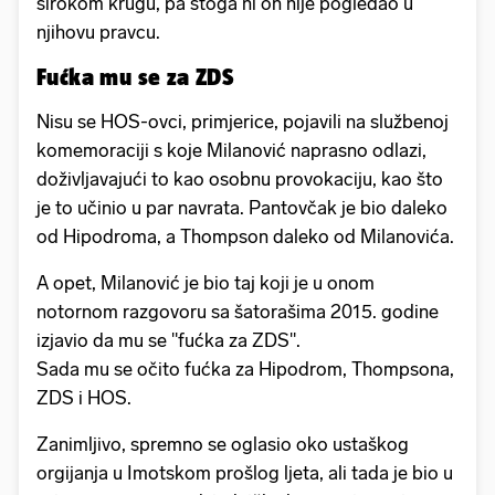
širokom krugu, pa stoga ni on nije pogledao u
njihovu pravcu.
Fućka mu se za ZDS
Nisu se HOS-ovci, primjerice, pojavili na službenoj
komemoraciji s koje Milanović naprasno odlazi,
doživljavajući to kao osobnu provokaciju, kao što
je to učinio u par navrata. Pantovčak je bio daleko
od Hipodroma, a Thompson daleko od Milanovića.
A opet, Milanović je bio taj koji je u onom
notornom razgovoru sa šatorašima 2015. godine
izjavio da mu se "fućka za ZDS".
Sada mu se očito fućka za Hipodrom, Thompsona,
ZDS i HOS.
Zanimljivo, spremno se oglasio oko ustaškog
orgijanja u Imotskom prošlog ljeta, ali tada je bio u