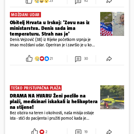
23
92
MOŽDANI UDAR
Obitelj Hrvata u Irskoj: 'Zovu nas iz
ministarstva. Denis sada ima
temperaturu. Strah nas je'
Denis Vejzović (38) iz Rijeke početkom srpnja je
imao moždani udar. Operiran je i završio je u komi.
Obitelj ga želi prebaciti u Hrvatsku, kažu kako
tamošnji liječnici ne vjeruju u oporavak: 'Imamo
21
30
72 sata'
TEŠKO PRISTUPAČNA PLAŽA
DRAMA NA HVARU Ženi pozlilo na
plaži, medicinari iskakali iz helikoptera
na stijene!
Bez obzira na teren i okolnosti, naša misija ostaje
ista - stići do pacijenta i pružiti pomoć kada je
najpotrebnija - objavilo je Ministarstvo zdravstva na
Facebooku
2
19