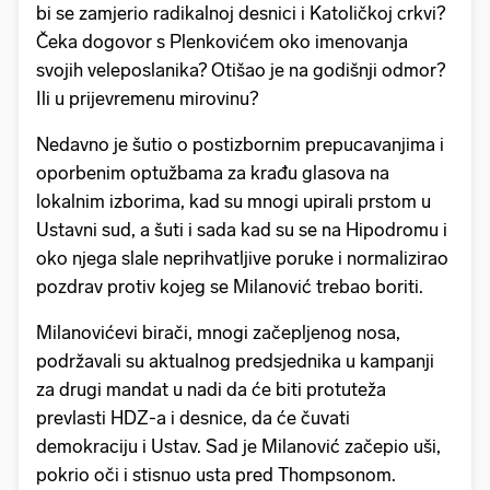
bi se zamjerio radikalnoj desnici i Katoličkoj crkvi?
Čeka dogovor s Plenkovićem oko imenovanja
svojih veleposlanika? Otišao je na godišnji odmor?
Ili u prijevremenu mirovinu?
Nedavno je šutio o postizbornim prepucavanjima i
oporbenim optužbama za krađu glasova na
lokalnim izborima, kad su mnogi upirali prstom u
Ustavni sud, a šuti i sada kad su se na Hipodromu i
oko njega slale neprihvatljive poruke i normalizirao
pozdrav protiv kojeg se Milanović trebao boriti.
Milanovićevi birači, mnogi začepljenog nosa,
podržavali su aktualnog predsjednika u kampanji
za drugi mandat u nadi da će biti protuteža
prevlasti HDZ-a i desnice, da će čuvati
demokraciju i Ustav. Sad je Milanović začepio uši,
pokrio oči i stisnuo usta pred Thompsonom.