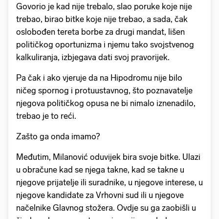
Govorio je kad nije trebalo, slao poruke koje nije
trebao, birao bitke koje nije trebao, a sada, čak
oslobođen tereta borbe za drugi mandat, lišen
političkog oportunizma i njemu tako svojstvenog
kalkuliranja, izbjegava dati svoj pravorijek.
Pa čak i ako vjeruje da na Hipodromu nije bilo
ničeg spornog i protuustavnog, što poznavatelje
njegova političkog opusa ne bi nimalo iznenadilo,
trebao je to reći.
Zašto ga onda imamo?
Međutim, Milanović oduvijek bira svoje bitke. Ulazi
u obračune kad se njega takne, kad se takne u
njegove prijatelje ili suradnike, u njegove interese, u
njegove kandidate za Vrhovni sud ili u njegove
načelnike Glavnog stožera. Ovdje su ga zaobišli u