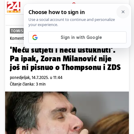
PRIJAVA
News
Komentari
50
TOMISLAV KLAUŠKI
Komentira
Tomislav Klauški
'Neću šutjeti i neću ustuknuti'.
Pa ipak, Zoran Milanović nije
još ni pisnuo o Thompsonu i ZDS
ponedjeljak, 14.7.2025. u 11:44
Čitanje članka: 3 min