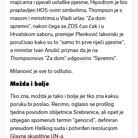
majicama i pjevali ustaške pjesme, Hipodrom je bio
preplavljen HOS-ovim simbolima, Thompson je s
masom i ministrima u Vladi urlao "Za dom
spremni", nakon čega se ZDS čuo čak i u
Hrvatskom saboru, premijer Plenković lakonski je
poručivao kako su to "samo tri prve riječi pjesme",
a ministar Ivan Anušić priznao da je na
Thompsonovo "Za dom" odgovorio "Spremni".
Milanović je sve to odšutio.
Možda i bolje
Tko zna, možda je tako i bolje jer tko zna kakvu
poruku bi poslao. Recimo, oglasio se prošlog
tjedna povodom obljetnice Srebrenice, ali opet je
izbjegao spomenuti termin "genocid", definiran
presudom Haškog suda i potvrđen rezolucijom
Glavne skupštine UN-a.