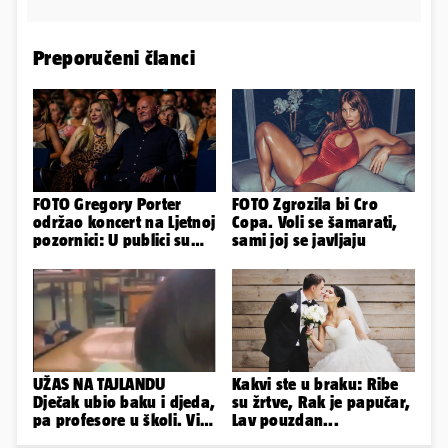
Preporučeni članci
FOTO Gregory Porter
FOTO Zgrozila bi Cro
održao koncert na Ljetnoj
Copa. Voli se šamarati,
pozornici: U publici su
sami joj se javljaju
bili Mateša i Blanka
UŽAS NA TAJLANDU
Kakvi ste u braku: Ribe
Dječak ubio baku i djeda,
su žrtve, Rak je papučar,
pa profesore u školi. Više
Lav pouzdan...
od 30 ljudi je ranjeno