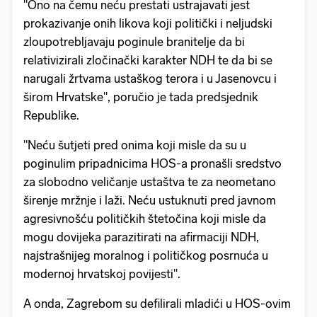
"Ono na čemu neću prestati ustrajavati jest
prokazivanje onih likova koji politički i neljudski
zloupotrebljavaju poginule branitelje da bi
relativizirali zločinački karakter NDH te da bi se
narugali žrtvama ustaškog terora i u Jasenovcu i
širom Hrvatske", poručio je tada predsjednik
Republike.
"Neću šutjeti pred onima koji misle da su u
poginulim pripadnicima HOS-a pronašli sredstvo
za slobodno veličanje ustaštva te za neometano
širenje mržnje i laži. Neću ustuknuti pred javnom
agresivnošću političkih štetočina koji misle da
mogu dovijeka parazitirati na afirmaciji NDH,
najstrašnijeg moralnog i političkog posrnuća u
modernoj hrvatskoj povijesti".
A onda, Zagrebom su defilirali mladići u HOS-ovim