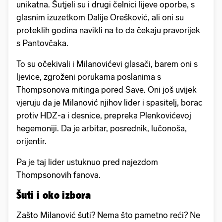
unikatna. Šutjeli su i drugi čelnici lijeve oporbe, s
glasnim izuzetkom Dalije Orešković, ali oni su
proteklih godina navikli na to da čekaju pravorijek
s Pantovčaka.
To su očekivali i Milanovićevi glasači, barem oni s
ljevice, zgroženi porukama poslanima s
Thompsonova mitinga pored Save. Oni još uvijek
vjeruju da je Milanović njihov lider i spasitelj, borac
protiv HDZ-a i desnice, prepreka Plenkovićevoj
hegemoniji. Da je arbitar, posrednik, lučonoša,
orijentir.
Pa je taj lider ustuknuo pred najezdom
Thompsonovih fanova.
Šuti i oko izbora
Zašto Milanović šuti? Nema što pametno reći? Ne