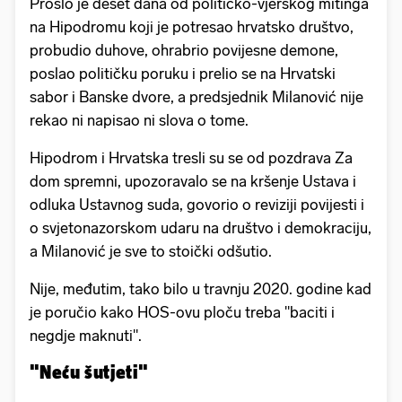
Prošlo je deset dana od političko-vjerskog mitinga
na Hipodromu koji je potresao hrvatsko društvo,
probudio duhove, ohrabrio povijesne demone,
poslao političku poruku i prelio se na Hrvatski
sabor i Banske dvore, a predsjednik Milanović nije
rekao ni napisao ni slova o tome.
Hipodrom i Hrvatska tresli su se od pozdrava Za
dom spremni, upozoravalo se na kršenje Ustava i
odluka Ustavnog suda, govorio o reviziji povijesti i
o svjetonazorskom udaru na društvo i demokraciju,
a Milanović je sve to stoički odšutio.
Nije, međutim, tako bilo u travnju 2020. godine kad
je poručio kako HOS-ovu ploču treba "baciti i
negdje maknuti".
"Neću šutjeti"