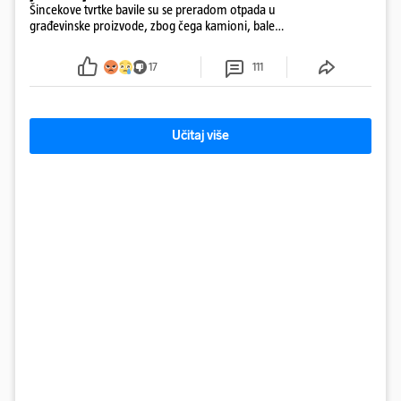
Šincekove tvrtke bavile su se preradom otpada u
građevinske proizvode, zbog čega kamioni, bale
plastike i samljeveni materijal dugo nisu izazivali
sumnju
17
111
Učitaj više