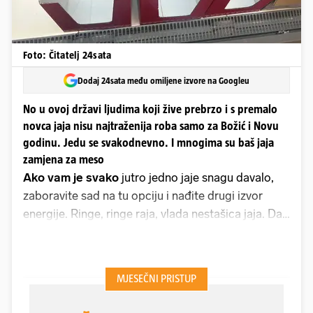
Foto: Čitatelj 24sata
Dodaj 24sata među omiljene izvore na Googleu
No u ovoj državi ljudima koji žive prebrzo i s premalo
novca jaja nisu najtraženija roba samo za Božić i Novu
godinu. Jedu se svakodnevno. I mnogima su baš jaja
zamjena za meso
Ako vam je svako
jutro jedno jaje snagu davalo,
zaboravite sad na tu opciju i nađite drugi izvor
energije. Ringe, ringe raja, vlada nestašica jaja. Da,
tragično i praktički nevjerojatno, ali istinito - kupiti
paket jaja u mnogim trgovinama sad uspijevaju
samo oni koji su najbrži i dođu najranije. Jer jaja
nema i police su prazne.