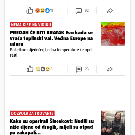
u panici kupili crijeva kako bismo pokušali ugasiti
požar, rekao je vlasnik
11
92
NEMA KIŠE NA VIDIKU
PREDAH ĆE BITI KRATAK Evo kada se
vraća toplinski val. Većina Europe na
udaru
Početkom sljedećeg tjedna temperature će opet
rasti
5
23
DOZVOLA ZA TROVANJE
Kako su operirali Šincekovi: Nudili su
niže cijene od drugih, mljeli su otpad
pa zakapali...