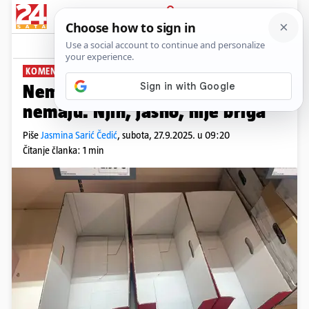
PRIJAVA
News
Komentari
37
KOMENTIRA JASMINA SARIĆ ČEDIĆ
PLUS+
Nema jaja. Ni političari ih
nemaju. Njih, jasno, nije briga
Piše
Jasmina Sarić Čedić
,
subota, 27.9.2025. u 09:20
Čitanje članka: 1 min