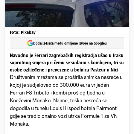
Foto: Pixabay
Dodaj 24sata među omiljene izvore na Googleu
Navodno je Ferrari zagrebačkih registracija ušao u traku
suprotnog smjera pri čemu se sudario s kombijem, tri su
osobe ozlijeđene i prevezene u bolnicu Pasteur u Nici
Društvenim mrežama se proširila snimka nesreće u
kojoj je sudjelovao od 300.000 eura vrijedan
Ferrari F8 Tributo i kombi prošlog tjedna u
Kneževini Monako. Naime, teška nesreća se
dogodila u tunelu Louis II ispod hotela Fairmont
gdje se tradicionalno vozi utrka Formule 1 za VN
Monaka.