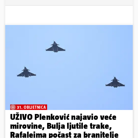
31. OBLJETNICA
UŽIVO Plenković najavio veće
mirovine, Bulja ljutile trake,
Rafaleima počast za branitelje