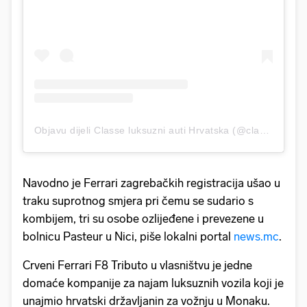
Objavu dijeli Classe luksuzni auti Hrvatska (@classe.luksuzni.auti.hrvatska)
Navodno je Ferrari zagrebačkih registracija ušao u
traku suprotnog smjera pri čemu se sudario s
kombijem, tri su osobe ozlijeđene i prevezene u
bolnicu Pasteur u Nici, piše lokalni portal
news.mc
.
Crveni Ferrari F8 Tributo u vlasništvu je jedne
domaće kompanije za najam luksuznih vozila koji je
unajmio hrvatski državljanin za vožnju u Monaku.