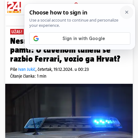
PRIJAVA
News
Komentari
15
UŽAS!
Nesreća kakvu Monte Carlo ne
pamti: U čuvenom tunelu se
razbio Ferrari, vozio ga Hrvat?
Piše
Ivan Jukić
,
četvrtak, 19.12.2024. u 00:23
Čitanje članka: 1 min