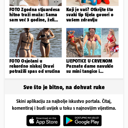
FOTO Zgodna stjuardesa
Koji je vaš? Otkrijte što
hitno traži muža: Sama
svaki tip tijela govori o
sam već 3 godine, želim
vašem zdravlju
da bude stariji...
FOTO Osječani u
LJEPOTICE U CRVENOM
rekordno niskoj Dravi
Poznate dame navukle
potražili spas od vrućina
su mini tangice i
grudnjake pa istaknule
obline
Sve što je bitno, na dohvat ruke
Skini aplikaciju za najbolje iskustvo portala. Čitaj,
komentiraj i budi uvijek u toku s najnovijim vijestima.