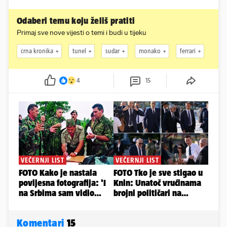
Odaberi temu koju želiš pratiti
Primaj sve nove vijesti o temi i budi u tijeku
crna kronika
tunel
sudar
monako
ferrari
4
15
Komentari
15