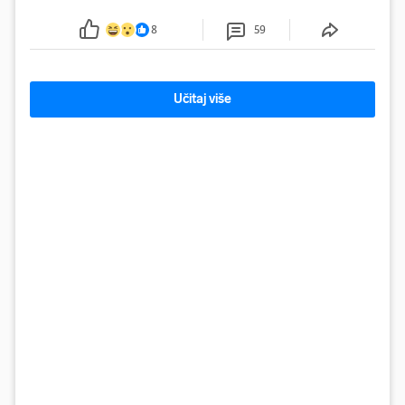
protokom rijeke Save 2003. godine, kada je
smanjenje snage bilo potrebno više od 90 dana.
8
59
Učitaj više