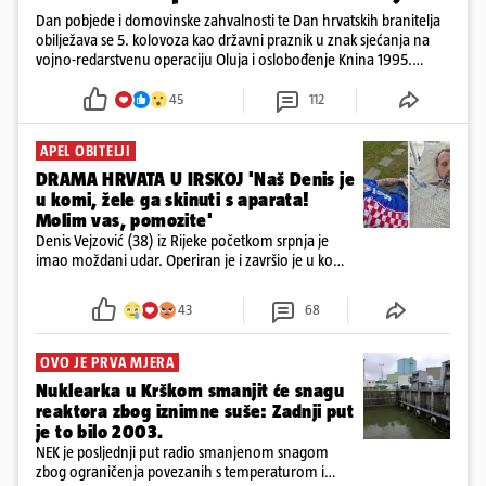
Dan pobjede i domovinske zahvalnosti te Dan hrvatskih branitelja
obilježava se 5. kolovoza kao državni praznik u znak sjećanja na
vojno-redarstvenu operaciju Oluja i oslobođenje Knina 1995.
godine
45
112
APEL OBITELJI
DRAMA HRVATA U IRSKOJ 'Naš Denis je
u komi, žele ga skinuti s aparata!
Molim vas, pomozite'
Denis Vejzović (38) iz Rijeke početkom srpnja je
imao moždani udar. Operiran je i završio je u komi.
Obitelj ga želi prebaciti u Hrvatsku, kažu kako
tamošnji liječnici ne vjeruju u oporavak: 'Imamo
43
68
72 sata'
OVO JE PRVA MJERA
Nuklearka u Krškom smanjit će snagu
reaktora zbog iznimne suše: Zadnji put
je to bilo 2003.
NEK je posljednji put radio smanjenom snagom
zbog ograničenja povezanih s temperaturom i