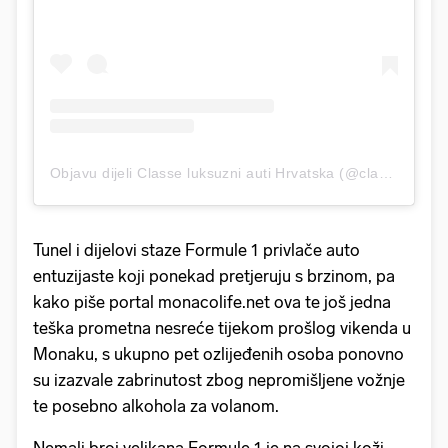
Objavu dijeli Classe luksuzni auti Hrvatska (@classe.luksuzni.auti.hrvatska)
Tunel i dijelovi staze Formule 1 privlače auto
entuzijaste koji ponekad pretjeruju s brzinom, pa
kako piše portal monacolife.net ova te još jedna
teška prometna nesreće tijekom prošlog vikenda u
Monaku, s ukupno pet ozlijeđenih osoba ponovno
su izazvale zabrinutost zbog nepromišljene vožnje
te posebno alkohola za volanom.
Nemali broj velikana Formule 1 je na svojoj koži