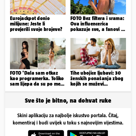
Eurojackpot donio
FOTO Bez filtera i srama:
milijune: Jeste li
Ova influencerica
provjerili svoje brojeve?
pokazuje sve, a fanovi je
naprosto obožavaju!
FOTO 'Dala sam otkaz
Tihe ubojice ljubavi: 30
kao programerka. Toliko
ženskih ponašanja zbog
sam lijepa da su po meni
kojih se muževi
napravili lutku'
emocionalno distanciraju
Sve što je bitno, na dohvat ruke
Skini aplikaciju za najbolje iskustvo portala. Čitaj,
komentiraj i budi uvijek u toku s najnovijim vijestima.