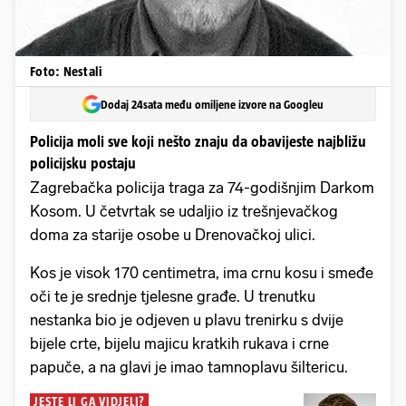
Foto: Nestali
Dodaj 24sata među omiljene izvore na Googleu
Policija moli sve koji nešto znaju da obavijeste najbližu
policijsku postaju
Zagrebačka policija traga za 74-godišnjim Darkom
Kosom. U četvrtak se udaljio iz trešnjevačkog
doma za starije osobe u Drenovačkoj ulici.
Kos je visok 170 centimetra, ima crnu kosu i smeđe
oči te je srednje tjelesne građe. U trenutku
nestanka bio je odjeven u plavu trenirku s dvije
bijele crte, bijelu majicu kratkih rukava i crne
papuče, a na glavi je imao tamnoplavu šiltericu.
JESTE LI GA VIDJELI?