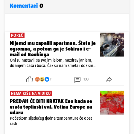
Komentari
0
POREČ
Nijemci mu zapalili apartman. Šteta je
ogromna, a potom ga je šokirao i e-
mail od Bookinga
Oni su nastavili sa svojim jelom, nazdravljanjem,
dizanjem čaša i boca. Čak su nam smetali dok smo
u panici kupili crijeva kako bismo pokušali ugasiti
požar, rekao je vlasnik
11
103
NEMA KIŠE NA VIDIKU
PREDAH ĆE BITI KRATAK Evo kada se
vraća toplinski val. Većina Europe na
udaru
Početkom sljedećeg tjedna temperature će opet
rasti