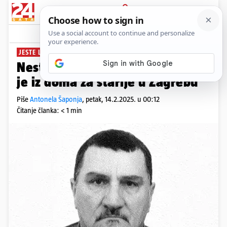
PRIJAVA
News
Komentari
0
JESTE LI GA VIDJELI?
Nestao muškarac (74): Odlutao
je iz doma za starije u Zagrebu
Piše
Antonela Šaponja
,
petak, 14.2.2025. u 00:12
Čitanje članka: < 1 min