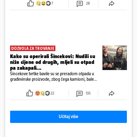
7
28
DOZVOLA ZA TROVANJE
Kako su operirali Šincekovi: Nudili su
niže cijene od drugih, mljeli su otpad
pa zakapali...
Šincekove tvrtke bavile su se preradom otpada u
građevinske proizvode, zbog čega kamioni, bale
plastike i samljeveni materijal dugo nisu izazivali
sumnju
22
135
Učitaj više