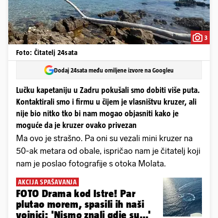
3
Foto: Čitatelj 24sata
Dodaj 24sata među omiljene izvore na Googleu
Lučku kapetaniju u Zadru pokušali smo dobiti više puta.
Kontaktirali smo i firmu u čijem je vlasništvu kruzer, ali
nije bio nitko tko bi nam mogao objasniti kako je
moguće da je kruzer ovako privezan
Ma ovo je strašno. Pa oni su vezali mini kruzer na
50-ak metara od obale, ispričao nam je čitatelj koji
nam je poslao fotografije s otoka Molata.
AKCIJA SPAŠAVANJA
FOTO Drama kod Istre! Par
plutao morem, spasili ih naši
vojnici: 'Nismo znali gdje su...'