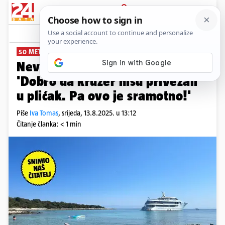
PRIJAVA
News
Komentari
49
50 METARA OD OBALE
Nevjerojatne scene s Molata:
'Dobro da kruzer nisu privezali
u plićak. Pa ovo je sramotno!'
Piše
Iva Tomas
,
srijeda, 13.8.2025. u 13:12
Čitanje članka: < 1 min