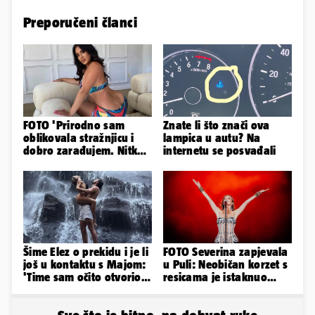
Preporučeni članci
FOTO 'Prirodno sam
Znate li što znači ova
oblikovala stražnjicu i
lampica u autu? Na
dobro zarađujem. Nitko
internetu se posvađali
ne vjeruje da je prava'
Šime Elez o prekidu i je li
FOTO Severina zapjevala
još u kontaktu s Majom:
u Puli: Neobičan korzet s
'Time sam očito otvorio
resicama je istaknuo
Pandorinu kutiju'
njezine vitke noge...