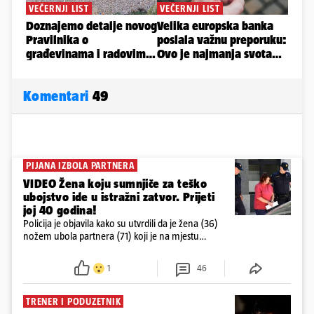
Komentari
49
PIJANA IZBOLA PARTNERA
VIDEO Žena koju sumnjiče za teško
ubojstvo ide u istražni zatvor. Prijeti
joj 40 godina!
Policija je objavila kako su utvrdili da je žena (36)
nožem ubola partnera (71) koji je na mjestu
preminuo. Imala je 2,03 promila. U nedjelju su je
ispitali i poslali u istražni zatvor
1
46
TRENER I PODUZETNIK