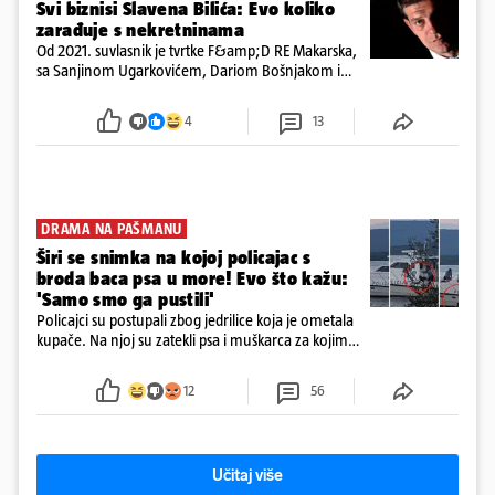
Svi biznisi Slavena Bilića: Evo koliko
zarađuje s nekretninama
Od 2021. suvlasnik je tvrtke F&amp;D RE Makarska,
sa Sanjinom Ugarkovićem, Dariom Bošnjakom i
Dobrislavom Hrkaćem. Tvrtka je registrirana za
poslovanje nekretninama, a od osnutka nema
4
13
zaposlenih
DRAMA NA PAŠMANU
Širi se snimka na kojoj policajac s
broda baca psa u more! Evo što kažu:
'Samo smo ga pustili'
Policajci su postupali zbog jedrilice koja je ometala
kupače. Na njoj su zatekli psa i muškarca za kojim
se od ranije trage. Muškarac je pružao otpor te su
ga uhitili, a psa je preuzeo komunalni redar
12
56
Učitaj više