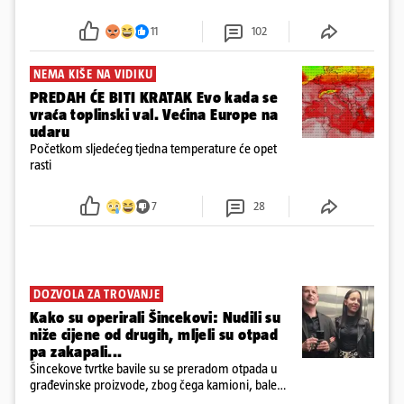
u panici kupili crijeva kako bismo pokušali ugasiti
požar, rekao je vlasnik
11
102
NEMA KIŠE NA VIDIKU
PREDAH ĆE BITI KRATAK Evo kada se
vraća toplinski val. Većina Europe na
udaru
Početkom sljedećeg tjedna temperature će opet
rasti
7
28
DOZVOLA ZA TROVANJE
Kako su operirali Šincekovi: Nudili su
niže cijene od drugih, mljeli su otpad
pa zakapali...
Šincekove tvrtke bavile su se preradom otpada u
građevinske proizvode, zbog čega kamioni, bale
plastike i samljeveni materijal dugo nisu izazivali