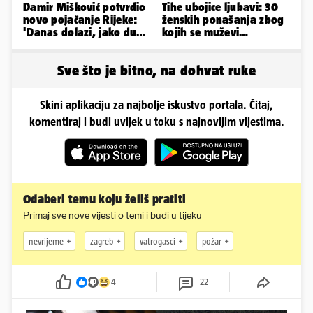
Damir Mišković potvrdio
Tihe ubojice ljubavi: 30
novo pojačanje Rijeke:
ženskih ponašanja zbog
'Danas dolazi, jako dugo
kojih se muževi
smo ga skautirali'
emocionalno distanciraju
Sve što je bitno, na dohvat ruke
Skini aplikaciju za najbolje iskustvo portala. Čitaj,
komentiraj i budi uvijek u toku s najnovijim vijestima.
Odaberi temu koju želiš pratiti
Primaj sve nove vijesti o temi i budi u tijeku
nevrijeme
zagreb
vatrogasci
požar
4
22