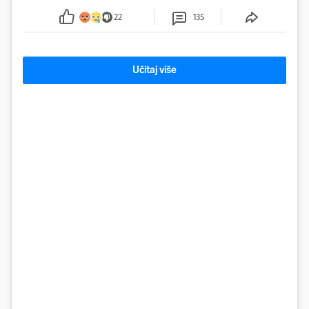
sumnju
22
135
Učitaj više