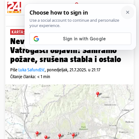
PRIJAVA
News
Komentari
22
KARTA: IMALI 13 INTERVENCIJA
Nevrijeme poharalo Zagreb!
Vatrogasci objavili: Saniramo
požare, srušena stabla i ostalo
Piše
Luka Safundžić
,
ponedjeljak, 21.7.2025. u 21:17
Čitanje članka: < 1 min