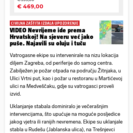
CIVILNA ZAŠTITA IZDALA UPOZORENJE
VIDEO Nevrijeme ide prema
Hrvatskoj! Na sjeveru već jako
puše. Najavili su oluju i tuču
Vatrogasne ekipe su intervenirale na nizu lokacija
diljem Zagreba, od periferije do samog centra.
Zabilježen je požar otpada na području Žitnjaka, u
Ulici Vrtni put, kao i požar u restoranu u Martićevoj
ulici na Medveščaku, gdje su vatrogasci proveli
izvid.
Uklanjanje stabala dominiralo je večerašnjim
intervencijama, što upućuje na moguće posljedice
jakog vjetra ili ranijih nevremena. Ekipe su uklanjale
stabla u Rudešu (Jablanska ulica), na Trešnjevci