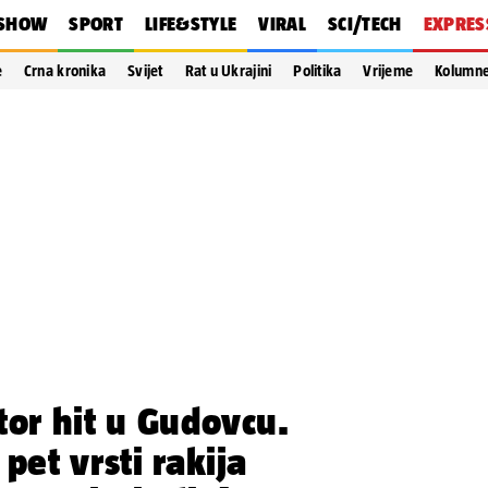
SHOW
SPORT
LIFE&STYLE
VIRAL
SCI/TECH
EXPRES
e
Crna kronika
Svijet
Rat u Ukrajini
Politika
Vrijeme
Kolumn
tor hit u Gudovcu.
pet vrsti rakija