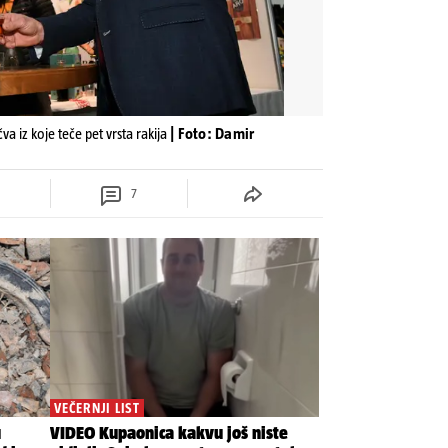
a iz koje teče pet vrsta rakija
| Foto: Damir
7