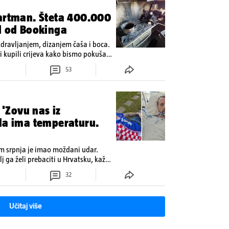
partman. Šteta 400.000
l od Bookinga
zdravljanjem, dizanjem čaša i boca.
 kupili crijeva kako bismo pokušali
53
 'Zovu nas iz
ada ima temperaturu.
om srpnja je imao moždani udar.
lj ga želi prebaciti u Hrvatsku, kažu
 oporavak: 'Imamo 72 sata'
32
Učitaj više