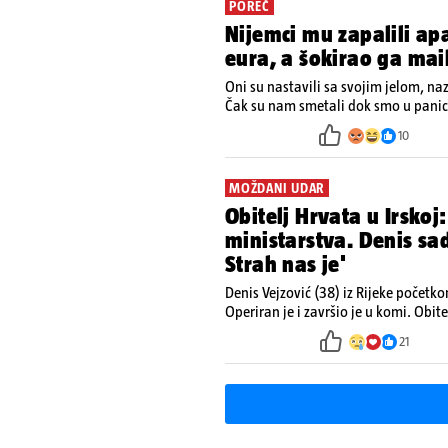
POREČ
Nijemci mu zapalili a
eura, a šokirao ga mai
Oni su nastavili sa svojim jelom, na
Čak su nam smetali dok smo u panici
ugasiti požar, rekao je vlasnik
10
MOŽDANI UDAR
Obitelj Hrvata u Irskoj:
ministarstva. Denis s
Strah nas je'
Denis Vejzović (38) iz Rijeke početk
Operiran je i završio je u komi. Obite
kako tamošnji liječnici ne vjeruju u
21