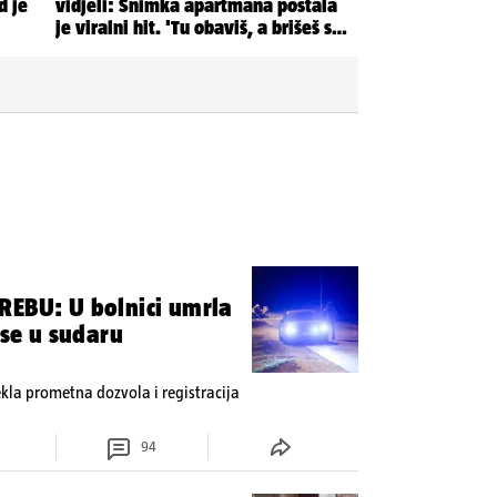
REBU: U bolnici umrla
 se u sudaru
tekla prometna dozvola i registracija
94