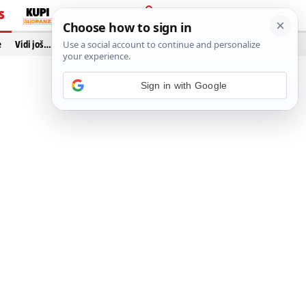
S
PRIJAVA
e
Vidi još…
Sign in with Google