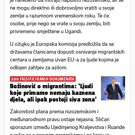
je naređeno da moraju napustiti Nizozemsku, ali se
ne mogu direktno ili dobrovoljno vratiti u svoje
zemlje u razumnom vremenskom roku. Te će
osobe, prije nego se vrate u svoju zemlju, biti
privremeno smještene u Ugandi.
U ožujku je Europska komisija predložila da se
državama članicama dopusti osnivanje migrantskih
centara u zemljama izvan EU-a za ljude kojima je
odbijen zahtjev za azilom.
200 FALSIFICIRANIH DOKUMENATA
Božinović o migrantima: 'Ljudi
koje primamo nemaju kaznena
djela, ali ipak postoji siva zona'
Zakonitost plana prema nizozemskom i
međunarodnom pravu ostaje nejasna. Sličan
sporazum između Ujedinjenog Kraljevstva i Ruande