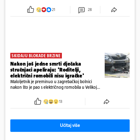
Obitelj ga želi prebaciti u Hrvatsku, kažu kako
tamošnji liječnici ne vjeruju u oporavak: 'Imamo
21
28
72 sata'
SKIDAJU BLOKADE BRZINE
Nakon još jedne smrti dječaka
stručnjaci apeliraju: 'Roditelji,
električni romobili nisu igračke'
Maloljetnik je preminuo u zagrebačkoj bolnici
nakon što je pao s električnog romobila u Velikoj
Gorici. Liječnici: ‘Ozljede su sve jezivije’
13
Učitaj više