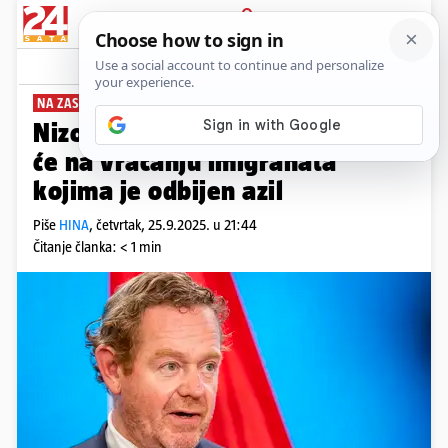
PRIJAVA
News
Komentari
0
NA ZASJEDANJU SKUPŠTINE UN-A
Nizozemska i Uganda surađivat
će na vraćanju imigranata
kojima je odbijen azil
Piše
HINA
,
četvrtak, 25.9.2025. u 21:44
Čitanje članka: < 1 min