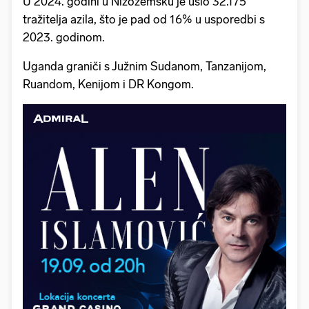
U 2024. godini u Nizozemsku je ušlo 32.175
tražitelja azila, što je pad od 16% u usporedbi s
2023. godinom.
Uganda graniči s Južnim Sudanom, Tanzanijom,
Ruandom, Kenijom i DR Kongom.