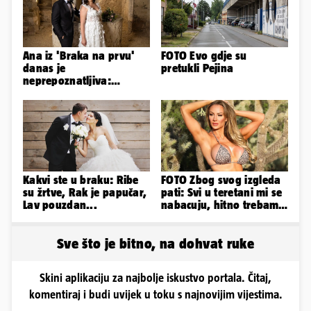
Ana iz 'Braka na prvu'
FOTO Evo gdje su
danas je
pretukli Pejina
neprepoznatljiva:
Odselila je iz Hrvatske, a
ovako sad izgleda
Kakvi ste u braku: Ribe
FOTO Zbog svog izgleda
su žrtve, Rak je papučar,
pati: Svi u teretani mi se
Lav pouzdan...
nabacuju, hitno trebam
tjelohranitelja!
Sve što je bitno, na dohvat ruke
Skini aplikaciju za najbolje iskustvo portala. Čitaj,
komentiraj i budi uvijek u toku s najnovijim vijestima.