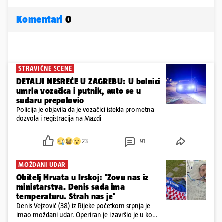
Komentari
0
STRAVIČNE SCENE
DETALJI NESREĆE U ZAGREBU: U bolnici
umrla vozačica i putnik, auto se u
sudaru prepolovio
Policija je objavila da je vozačici istekla prometna
dozvola i registracija na Mazdi
23
91
MOŽDANI UDAR
Obitelj Hrvata u Irskoj: 'Zovu nas iz
ministarstva. Denis sada ima
temperaturu. Strah nas je'
Denis Vejzović (38) iz Rijeke početkom srpnja je
imao moždani udar. Operiran je i završio je u komi.