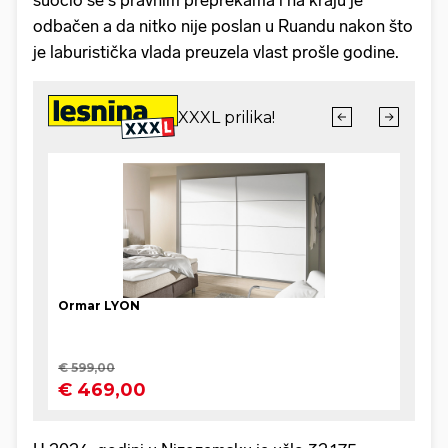
suočio se s pravnim preprekama i na kraju je
odbačen a da nitko nije poslan u Ruandu nakon što
je laburistička vlada preuzela vlast prošle godine.