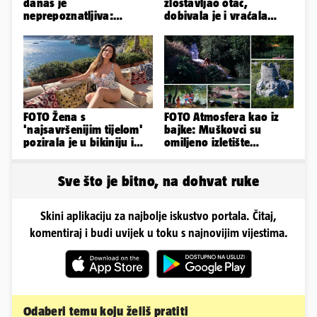
danas je
zlostavljao otac,
neprepoznatljiva:
dobivala je i vraćala
Odselila je iz Hrvatske, a
kilograme: 'Brutalno me
ovako sad izgleda
tukao šakama'
FOTO Žena s
FOTO Atmosfera kao iz
'najsavršenijim tijelom'
bajke: Muškovci su
pozirala je u bikiniju i
omiljeno izletište
pokazala svoje bujne
Zadrana, pogledajte
obline...
zašto
Sve što je bitno, na dohvat ruke
Skini aplikaciju za najbolje iskustvo portala. Čitaj,
komentiraj i budi uvijek u toku s najnovijim vijestima.
Odaberi temu koju želiš pratiti