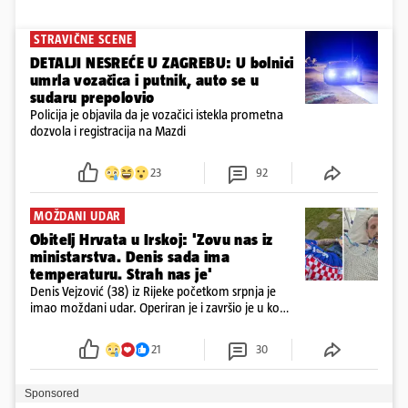
STRAVIČNE SCENE
DETALJI NESREĆE U ZAGREBU: U bolnici
umrla vozačica i putnik, auto se u
sudaru prepolovio
Policija je objavila da je vozačici istekla prometna
dozvola i registracija na Mazdi
23
92
MOŽDANI UDAR
Obitelj Hrvata u Irskoj: 'Zovu nas iz
ministarstva. Denis sada ima
temperaturu. Strah nas je'
Denis Vejzović (38) iz Rijeke početkom srpnja je
imao moždani udar. Operiran je i završio je u komi.
Obitelj ga želi prebaciti u Hrvatsku, kažu kako
tamošnji liječnici ne vjeruju u oporavak: 'Imamo
21
30
72 sata'
Sponsored