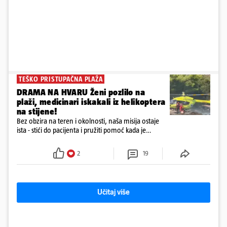
TEŠKO PRISTUPAČNA PLAŽA
DRAMA NA HVARU Ženi pozlilo na
plaži, medicinari iskakali iz helikoptera
na stijene!
Bez obzira na teren i okolnosti, naša misija ostaje
ista - stići do pacijenta i pružiti pomoć kada je
najpotrebnija - objavilo je Ministarstvo zdravstva na
Facebooku
2
19
Učitaj više