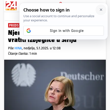
PRIJAVA
News
Komentari
9
PREDSTAVILA PLAN
Njemačka ministrica: Planiramo
vratiti izbjeglice u Siriju
Piše
HINA
,
nedjelja, 5.1.2025. u 12:08
Čitanje članka: 1 min