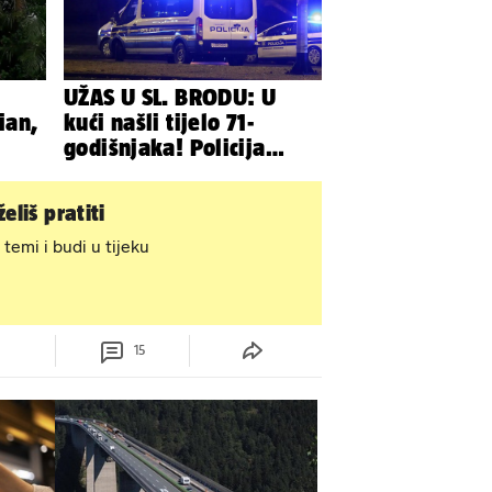
UŽAS U SL. BRODU: U
ian,
kući našli tijelo 71-
godišnjaka! Policija
sumnja na nasilnu smrt
eliš pratiti
 temi i budi u tijeku
15