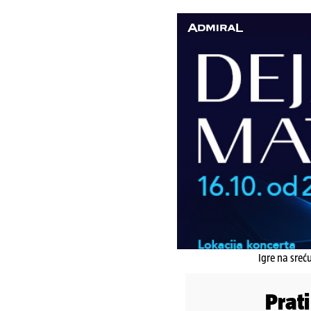
Igre na sreć
Prat