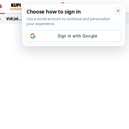
S
PRIJAVA
e
Vidi još…