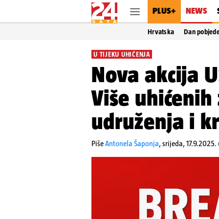
PLUS+
NEWS
Hrvatska
Dan pobjed
U TIJEKU UHIĆENJA
Nova akcija U
Više uhićenih
udruženja i k
Piše
Antonela Šaponja
,
srijeda, 17.9.2025. 