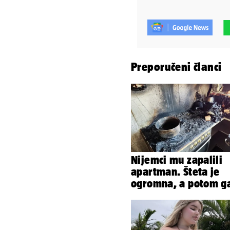
Preporučeni članci
Nijemci mu zapalili
apartman. Šteta je
ogromna, a potom ga
šokirao i e-mail od
Bookinga