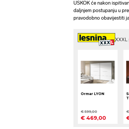
USKOK će nakon ispitivan
daljnjem postupanju u pr
pravodobno obavijestiti j