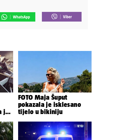
FOTO Maja Šuput
pokazala je isklesano
 je
tijelo u bikiniju