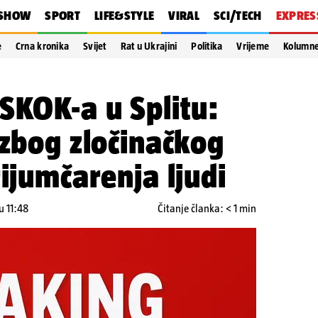
SHOW
SPORT
LIFE&STYLE
VIRAL
SCI/TECH
EXPRES
e
Crna kronika
Svijet
Rat u Ukrajini
Politika
Vrijeme
Kolumn
SKOK-a u Splitu:
 zbog zločinačkog
rijumčarenja ljudi
u 11:48
Čitanje članka: < 1 min