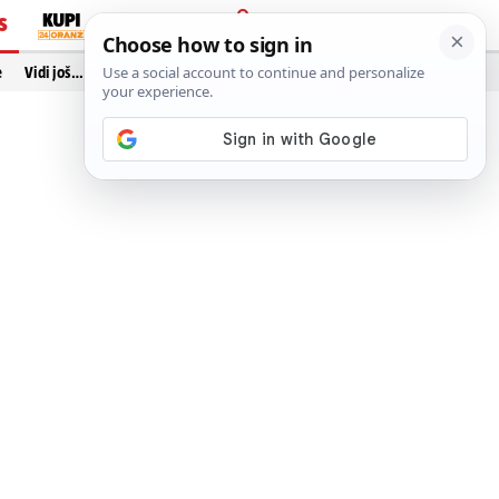
S
PRIJAVA
e
Vidi još…