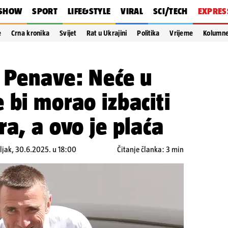
SHOW
SPORT
LIFE&STYLE
VIRAL
SCI/TECH
EXPRES
e
Crna kronika
Svijet
Rat u Ukrajini
Politika
Vrijeme
Kolumn
 Penave: Neće u
 bi morao izbaciti
ra, a ovo je plaća
ljak, 30.6.2025. u 18:00
Čitanje članka: 3 min