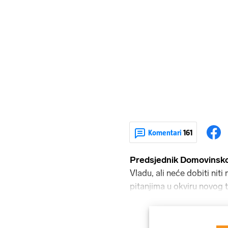
Komentari
161
Predsjednik
Domovinsko
Vladu, ali neće dobiti niti
pitanjima u okviru novog t
pokret. Ali bi, prema dog
povjerenstvo za komunist
rata. Konkretno, to povje