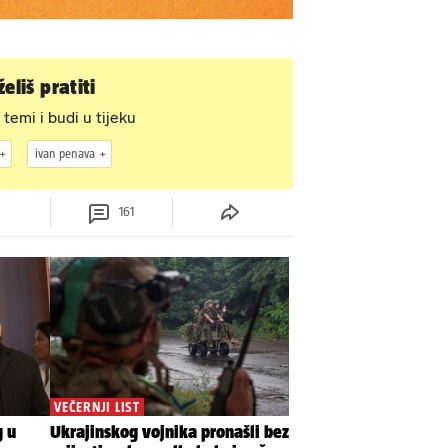
eliš pratiti
 temi i budi u tijeku
ivan penava
161