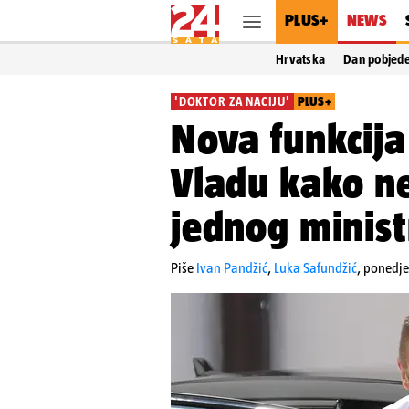
PLUS+
NEWS
Hrvatska
Dan pobjed
'DOKTOR ZA NACIJU'
PLUS+
Nova funkcija
Vladu kako ne
jednog minist
Piše
Ivan Pandžić
,
Luka Safundžić
,
ponedje