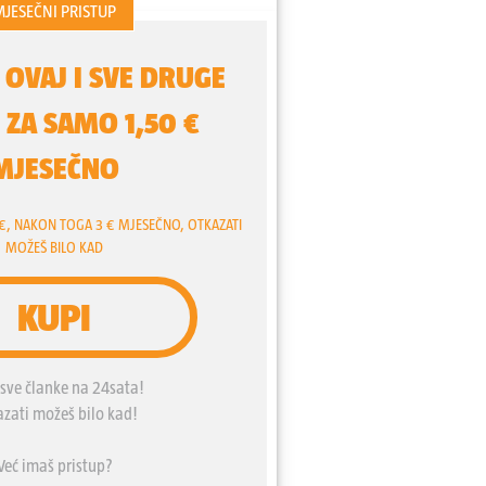
ijekom Križnog puta.