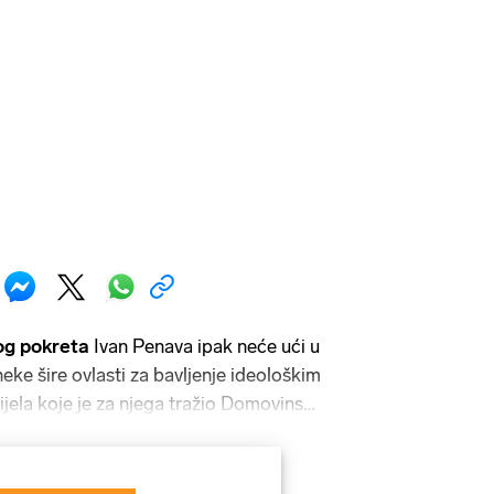
g pokreta
Ivan Penava ipak neće ući u
 neke šire ovlasti za bavljenje ideološkim
ijela koje je za njega tražio Domovinski
ovoru s HDZ-om, trebao voditi
ičke zločine nakon Drugog svjetskog
renstvo bi se ponajviše bavilo žrtvama