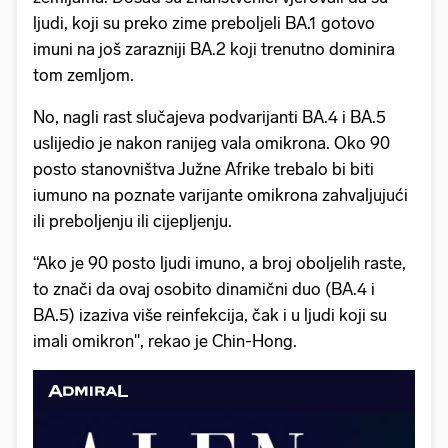
ljudi, koji su preko zime preboljeli BA.1 gotovo
imuni na još zarazniji BA.2 koji trenutno dominira
tom zemljom.
No, nagli rast slučajeva podvarijanti BA.4 i BA.5
uslijedio je nakon ranijeg vala omikrona. Oko 90
posto stanovništva Južne Afrike trebalo bi biti
iumuno na poznate varijante omikrona zahvaljujući
ili preboljenju ili cijepljenju.
“Ako je 90 posto ljudi imuno, a broj oboljelih raste,
to znači da ovaj osobito dinamični duo (BA.4 i
BA.5) izaziva više reinfekcija, čak i u ljudi koji su
imali omikron", rekao je Chin-Hong.