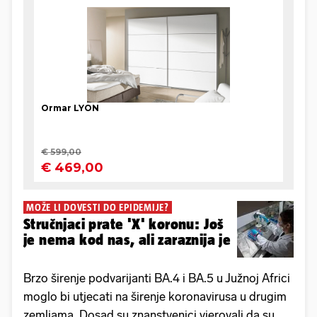
MOŽE LI DOVESTI DO EPIDEMIJE?
Stručnjaci prate 'X' koronu: Još
je nema kod nas, ali zaraznija je
Brzo širenje podvarijanti BA.4 i BA.5 u Južnoj Africi
moglo bi utjecati na širenje koronavirusa u drugim
zemljama. Dosad su znanstvenici vjerovali da su