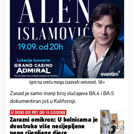
Igre na sreću mogu izazvati ovisnost. 18+
Zasad je samo manji broj slučajeva BA.4 i BA.5
dokumentiran još u Kaliforniji.
U DOBI OD PET DO 11 GODINA
Zarazni omikron: U bolnicama je
dvostruko više necijepljene
nego cijepljene djece