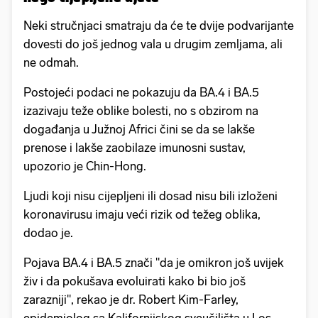
Neki stručnjaci smatraju da će te dvije podvarijante
dovesti do još jednog vala u drugim zemljama, ali
ne odmah.
Postojeći podaci ne pokazuju da BA.4 i BA.5
izazivaju teže oblike bolesti, no s obzirom na
događanja u Južnoj Africi čini se da se lakše
prenose i lakše zaobilaze imunosni sustav,
upozorio je Chin-Hong.
Ljudi koji nisu cijepljeni ili dosad nisu bili izloženi
koronavirusu imaju veći rizik od težeg oblika,
dodao je.
Pojava BA.4 i BA.5 znači "da je omikron još uvijek
živ i da pokušava evoluirati kako bi bio još
zarazniji", rekao je dr. Robert Kim-Farley,