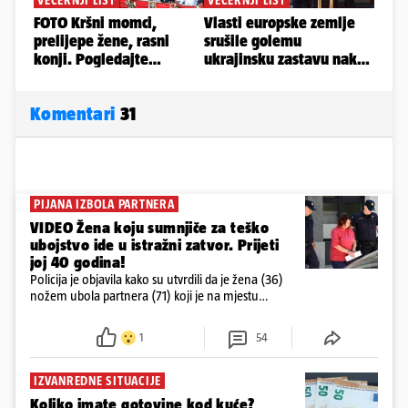
Komentari
31
PIJANA IZBOLA PARTNERA
VIDEO Žena koju sumnjiče za teško
ubojstvo ide u istražni zatvor. Prijeti
joj 40 godina!
Policija je objavila kako su utvrdili da je žena (36)
nožem ubola partnera (71) koji je na mjestu
preminuo. Imala je 2,03 promila. U nedjelju su je
ispitali i poslali u istražni zatvor
1
54
IZVANREDNE SITUACIJE
Koliko imate gotovine kod kuće?