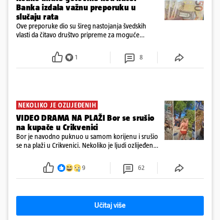
Banka izdala važnu preporuku u
slučaju rata
Ove preporuke dio su šireg nastojanja švedskih
vlasti da čitavo društvo pripreme za moguće
posljedice vojnih ili kibernetičkih napada
1
8
NEKOLIKO JE OZLIJEĐENIH
VIDEO DRAMA NA PLAŽI Bor se srušio
na kupače u Crikvenici
Bor je navodno puknuo u samom korijenu i srušio
se na plaži u Crikvenici. Nekoliko je ljudi ozlijeđeno,
ali navodno se ne radi o težim ozljedama
9
62
Učitaj više