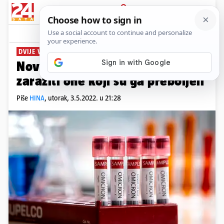
PRIJAVA
News
Komentari
31
DVIJE VRSTE
Nove varijante omikrona mogu
zaraziti one koji su ga preboljeli
Piše
HINA
,
utorak, 3.5.2022. u 21:28