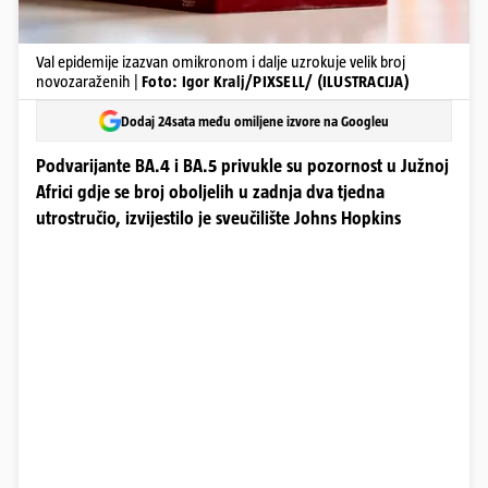
Val epidemije izazvan omikronom i dalje uzrokuje velik broj
novozaraženih |
Foto: Igor Kralj/PIXSELL/ (ILUSTRACIJA)
Dodaj 24sata među omiljene izvore na Googleu
Podvarijante BA.4 i BA.5 privukle su pozornost u Južnoj
Africi gdje se broj oboljelih u zadnja dva tjedna
utrostručio, izvijestilo je sveučilište Johns Hopkins