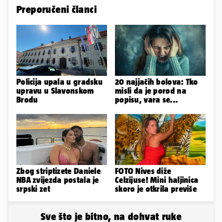
Preporučeni članci
Policija upala u gradsku
20 najjačih bolova: Tko
upravu u Slavonskom
misli da je porod na
Brodu
popisu, vara se...
Zbog striptizete Daniele
FOTO Nives diže
NBA zvijezda postala je
Celzijuse! Mini haljinica
srpski zet
skoro je otkrila previše
Sve što je bitno, na dohvat ruke