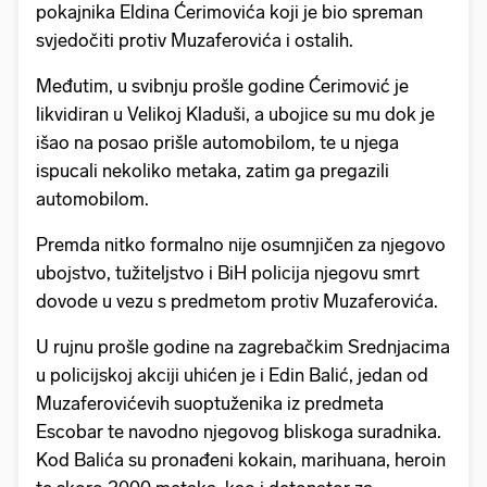
pokajnika Eldina Ćerimovića koji je bio spreman
svjedočiti protiv Muzaferovića i ostalih.
Međutim, u svibnju prošle godine Ćerimović je
likvidiran u Velikoj Kladuši, a ubojice su mu dok je
išao na posao prišle automobilom, te u njega
ispucali nekoliko metaka, zatim ga pregazili
automobilom.
Premda nitko formalno nije osumnjičen za njegovo
ubojstvo, tužiteljstvo i BiH policija njegovu smrt
dovode u vezu s predmetom protiv Muzaferovića.
U rujnu prošle godine na zagrebačkim Srednjacima
u policijskoj akciji uhićen je i Edin Balić, jedan od
Muzaferovićevih suoptuženika iz predmeta
Escobar te navodno njegovog bliskoga suradnika.
Kod Balića su pronađeni kokain, marihuana, heroin