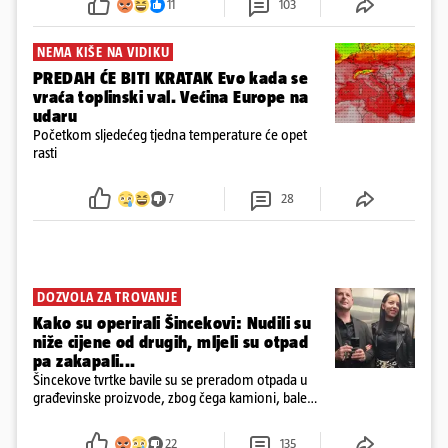
11
103
NEMA KIŠE NA VIDIKU
PREDAH ĆE BITI KRATAK Evo kada se
vraća toplinski val. Većina Europe na
udaru
Početkom sljedećeg tjedna temperature će opet
rasti
7
28
DOZVOLA ZA TROVANJE
Kako su operirali Šincekovi: Nudili su
niže cijene od drugih, mljeli su otpad
pa zakapali...
Šincekove tvrtke bavile su se preradom otpada u
građevinske proizvode, zbog čega kamioni, bale
plastike i samljeveni materijal dugo nisu izazivali
sumnju
22
135