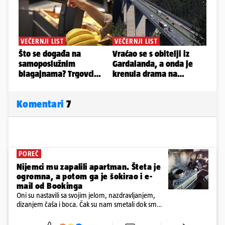
Komentari
7
POREČ
Nijemci mu zapalili apartman. Šteta je
ogromna, a potom ga je šokirao i e-
mail od Bookinga
Oni su nastavili sa svojim jelom, nazdravljanjem,
dizanjem čaša i boca. Čak su nam smetali dok smo
u panici kupili crijeva kako bismo pokušali ugasiti
požar, rekao je vlasnik