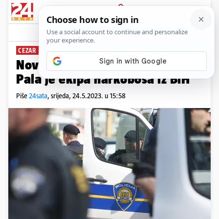
PRIJAVA
News
Komentari
7
CEZAR IZ VELIKE KLADUŠE
Novi detalji policijske akcije:
Pala je ekipa narkobosa iz BiH
Piše
24sata
,
srijeda, 24.5.2023. u 15:58