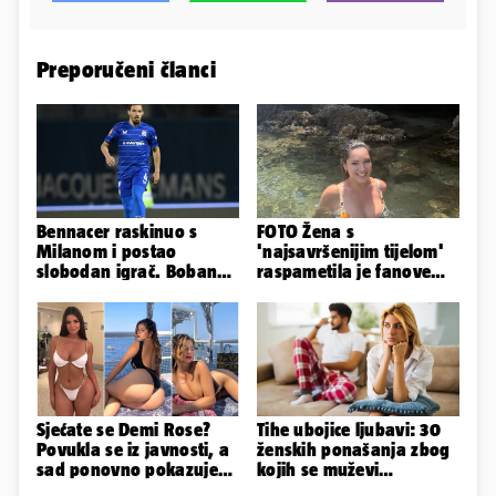
Preporučeni članci
Bennacer raskinuo s
FOTO Žena s
Milanom i postao
'najsavršenijim tijelom'
slobodan igrač. Boban
raspametila je fanove
ga želio zadržati u
zaigranim fotkama iz
Dinamu
plićaka
Sjećate se Demi Rose?
Tihe ubojice ljubavi: 30
Povukla se iz javnosti, a
ženskih ponašanja zbog
sad ponovno pokazuje
kojih se muževi
obline. Ovako izgleda
emocionalno distanciraju