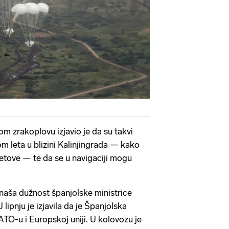
m zrakoplovu izjavio je da su takvi
kom leta u blizini Kalinjingrada — kako
e letove — te da se u navigaciji mogu
naša dužnost španjolske ministrice
lipnju je izjavila da je Španjolska
O-u i Europskoj uniji. U kolovozu je