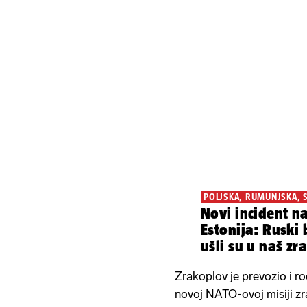
POLJSKA, RUMUNJSKA, SA
Novi incident n
Estonija: Ruski
ušli su u naš zr
Zrakoplov je prevozio i ro
novoj NATO-ovoj misiji zr