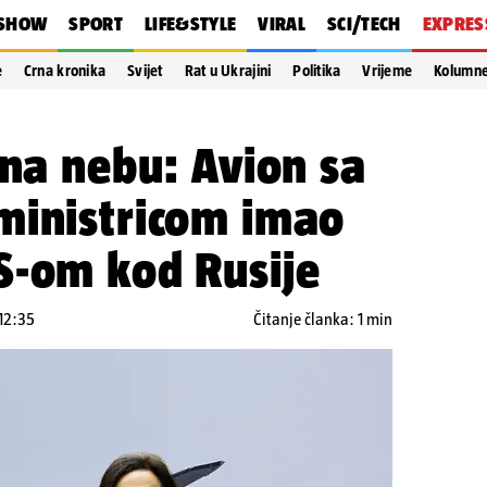
SHOW
SPORT
LIFE&STYLE
VIRAL
SCI/TECH
EXPRES
e
Crna kronika
Svijet
Rat u Ukrajini
Politika
Vrijeme
Kolumn
 na nebu: Avion sa
ministricom imao
S-om kod Rusije
 12:35
Čitanje članka: 1 min