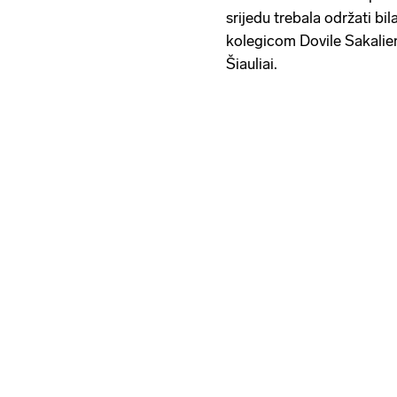
srijedu trebala održati bi
kolegicom Dovile Sakalien
Šiauliai.