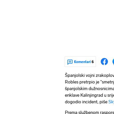
Komentari
6
Španjolski vojni zrakopl
Robles pretrpio je "smetn
španjolskim dužnosnicima. 
enklave Kalinjingrad u sri
dogodio incident, piše
Sk
Prema službenom rasporedu