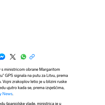
ov s ministricom obrane Margaritom
ju" GPS signala na putu za Litvu, prema
Vojni zrakoplov letio je u blizini ruske
jedu ujutro kada se, prema izvješćima,
y News
.
 španjolske vlade, ministrica je u