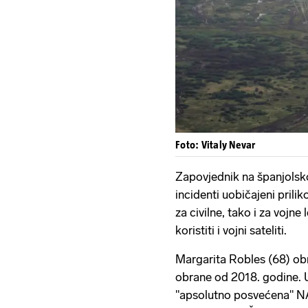
Foto: Vitaly Nevar
Zapovjednik na španjolsko
incidenti uobičajeni prili
za civilne, tako i za vojn
koristiti i vojni sateliti.
Margarita Robles (68) ob
obrane od 2018. godine. U 
"apsolutno posvećena" NAT