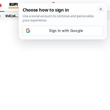
S
PRIJAVA
e
Vidi još…