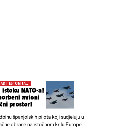
D I ESTONIJA...
a istoku NATO-a!
 borbeni avioni
ačni prostor!
dbinu španjolskih pilota koji sudjeluju u
ačne obrane na istočnom krilu Europe.