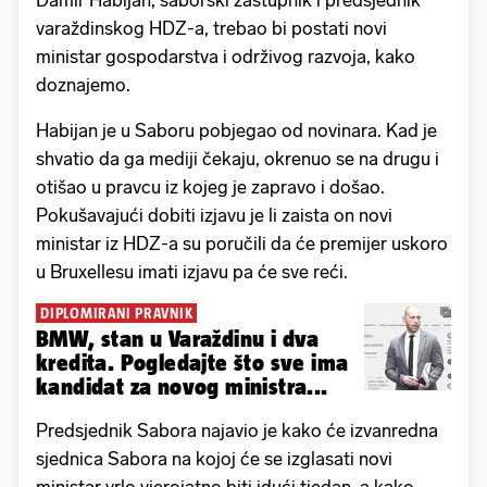
Damir Habijan, saborski zastupnik i predsjednik
varaždinskog HDZ-a, trebao bi postati novi
ministar gospodarstva i održivog razvoja, kako
doznajemo.
Habijan je u Saboru pobjegao od novinara. Kad je
shvatio da ga mediji čekaju, okrenuo se na drugu i
otišao u pravcu iz kojeg je zapravo i došao.
Pokušavajući dobiti izjavu je li zaista on novi
ministar iz HDZ-a su poručili da će premijer uskoro
u Bruxellesu imati izjavu pa će sve reći.
DIPLOMIRANI PRAVNIK
BMW, stan u Varaždinu i dva
kredita. Pogledajte što sve ima
kandidat za novog ministra...
Predsjednik Sabora najavio je kako će izvanredna
sjednica Sabora na kojoj će se izglasati novi