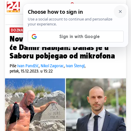
PRIJAVA
News
Komentari
136
DOZNAJEMO
Novi ministar gospodarstva bit
će Damir Habijan: Danas je u
Saboru pobjegao od mikrofona
Piše
Ivan Pandžić
,
Nikol Zagorac
,
Ivan Štengl
,
petak, 15.12.2023. u 15:22