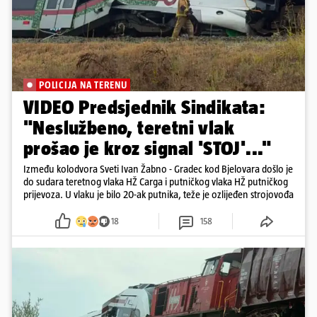
POLICIJA NA TERENU
VIDEO Predsjednik Sindikata:
"Neslužbeno, teretni vlak
prošao je kroz signal 'STOJ'..."
Između kolodvora Sveti Ivan Žabno - Gradec kod Bjelovara došlo je
do sudara teretnog vlaka HŽ Carga i putničkog vlaka HŽ putničkog
prijevoza. U vlaku je bilo 20-ak putnika, teže je ozlijeđen strojovođa
18
158