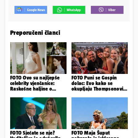
Preporučeni članci
FOTO Ovo su najljepše
FOTO Puni se Gospin
celebrity vjenčanice:
dolac: Evo kako se
Raskošne haljine o
okupljaju Thompsonovi
kojima je pričao cijeli
obožavatelji u Imotskom
svijet
FOTO Sjećate se nje?
FOTO Maja Šuput