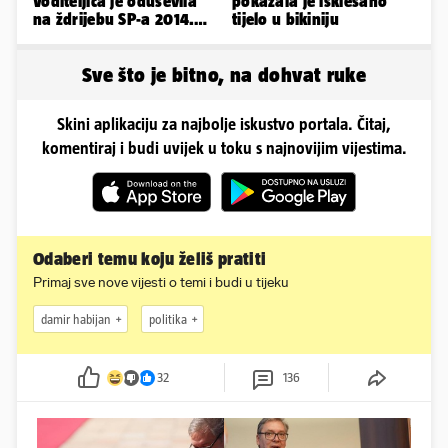
Voditeljica je oduševila
pokazala je isklesano
na ždrijebu SP-a 2014.
tijelo u bikiniju
Evo kako danas izgleda
Sve što je bitno, na dohvat ruke
Skini aplikaciju za najbolje iskustvo portala. Čitaj,
komentiraj i budi uvijek u toku s najnovijim vijestima.
Odaberi temu koju želiš pratiti
Primaj sve nove vijesti o temi i budi u tijeku
damir habijan
politika
32
136