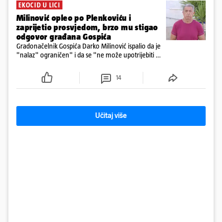
EKOCID U LICI
Milinović opleo po Plenkoviću i
zaprijetio prosvjedom, brzo mu stigao
odgovor građana Gospića
Gradonačelnik Gospića Darko Milinović ispalio da je
"nalaz" ograničen" i da se "ne može upotrijebiti za
sudske sporove". Građani Gospića ga podsjetili da
ga je naručio Uskok i da je dio spisa
14
Učitaj više