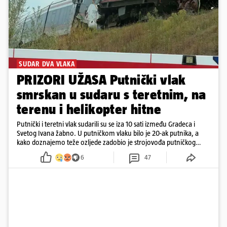
SUDAR DVA VLAKA
PRIZORI UŽASA Putnički vlak
smrskan u sudaru s teretnim, na
terenu i helikopter hitne
Putnički i teretni vlak sudarili su se iza 10 sati između Gradeca i
Svetog Ivana žabno. U putničkom vlaku bilo je 20-ak putnika, a
kako doznajemo teže ozljede zadobio je strojovođa putničkog
vlaka. Zatvoren je promet, a fotoreporteri Prigorskog objavili su
6
47
prve snimke s mjesta sudara