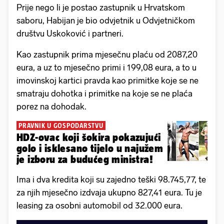
Prije nego li je postao zastupnik u Hrvatskom
saboru, Habijan je bio odvjetnik u Odvjetničkom
društvu Uskoković i partneri.
Kao zastupnik prima mjesečnu plaću od 2087,20
eura, a uz to mjesečno primi i 199,08 eura, a to u
imovinskoj kartici pravda kao primitke koje se ne
smatraju dohotka i primitke na koje se ne plaća
porez na dohodak.
PRAVNIK U GOSPODARSTVU
HDZ-ovac koji šokira pokazujući
golo i isklesano tijelo u najužem
je izboru za budućeg ministra!
Ima i dva kredita koji su zajedno teški 98.745,77, te
za njih mjesečno izdvaja ukupno 827,41 eura. Tu je
leasing za osobni automobil od 32.000 eura.