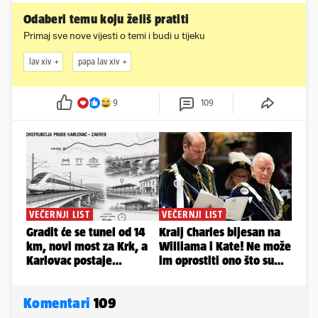
Odaberi temu koju želiš pratiti
Primaj sve nove vijesti o temi i budi u tijeku
lav xiv
papa lav xiv
9
109
Komentari
109