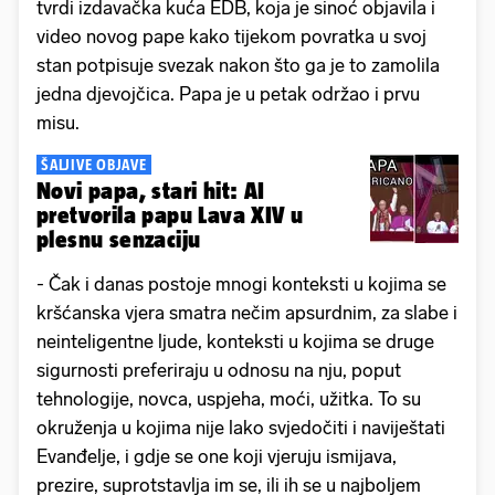
tvrdi izdavačka kuća EDB, koja je sinoć objavila i
video novog pape kako tijekom povratka u svoj
stan potpisuje svezak nakon što ga je to zamolila
jedna djevojčica. Papa je u petak održao i prvu
misu.
ŠALJIVE OBJAVE
Novi papa, stari hit: AI
pretvorila papu Lava XIV u
plesnu senzaciju
- Čak i danas postoje mnogi konteksti u kojima se
kršćanska vjera smatra nečim apsurdnim, za slabe i
neinteligentne ljude, konteksti u kojima se druge
sigurnosti preferiraju u odnosu na nju, poput
tehnologije, novca, uspjeha, moći, užitka. To su
okruženja u kojima nije lako svjedočiti i naviještati
Evanđelje, i gdje se one koji vjeruju ismijava,
prezire, suprotstavlja im se, ili ih se u najboljem