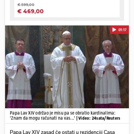
01:17
Pokretanje videa...
Papa Lav XIV održao je misu pa se obratio kardinalima:
'Znam da mogu računati na vas...'
| Video: 24sata/Reuters
Papa Lav XIV zasad će ostati u rezidenciji Casa