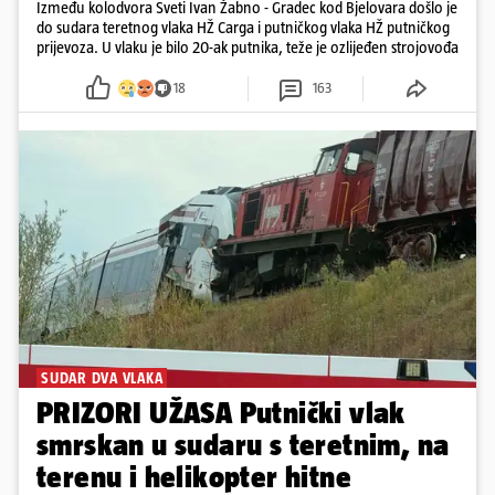
Između kolodvora Sveti Ivan Žabno - Gradec kod Bjelovara došlo je
do sudara teretnog vlaka HŽ Carga i putničkog vlaka HŽ putničkog
prijevoza. U vlaku je bilo 20-ak putnika, teže je ozlijeđen strojovođa
18
163
SUDAR DVA VLAKA
PRIZORI UŽASA Putnički vlak
smrskan u sudaru s teretnim, na
terenu i helikopter hitne