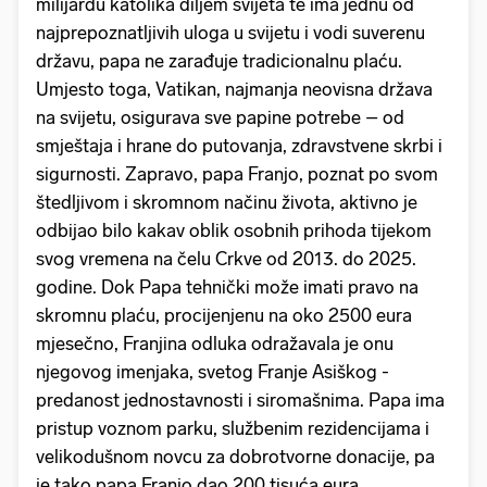
milijardu katolika diljem svijeta te ima jednu od
najprepoznatljivih uloga u svijetu i vodi suverenu
državu, papa ne zarađuje tradicionalnu plaću.
Umjesto toga, Vatikan, najmanja neovisna država
na svijetu, osigurava sve papine potrebe – od
smještaja i hrane do putovanja, zdravstvene skrbi i
sigurnosti. Zapravo, papa Franjo, poznat po svom
štedljivom i skromnom načinu života, aktivno je
odbijao bilo kakav oblik osobnih prihoda tijekom
svog vremena na čelu Crkve od 2013. do 2025.
godine. Dok Papa tehnički može imati pravo na
skromnu plaću, procijenjenu na oko 2500 eura
mjesečno, Franjina odluka odražavala je onu
njegovog imenjaka, svetog Franje Asiškog -
predanost jednostavnosti i siromašnima. Papa ima
pristup voznom parku, službenim rezidencijama i
velikodušnom novcu za dobrotvorne donacije, pa
je tako papa Franjo dao 200 tisuća eura