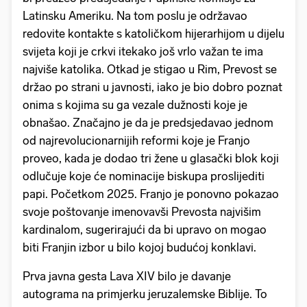
Latinsku Ameriku. Na tom poslu je održavao
redovite kontakte s katoličkom hijerarhijom u dijelu
svijeta koji je crkvi itekako još vrlo važan te ima
najviše katolika. Otkad je stigao u Rim, Prevost se
držao po strani u javnosti, iako je bio dobro poznat
onima s kojima su ga vezale dužnosti koje je
obnašao. Značajno je da je predsjedavao jednom
od najrevolucionarnijih reformi koje je Franjo
proveo, kada je dodao tri žene u glasački blok koji
odlučuje koje će nominacije biskupa proslijediti
papi. Početkom 2025. Franjo je ponovno pokazao
svoje poštovanje imenovavši Prevosta najvišim
kardinalom, sugerirajući da bi upravo on mogao
biti Franjin izbor u bilo kojoj budućoj konklavi.
Prva javna gesta Lava XIV bilo je davanje
autograma na primjerku jeruzalemske Biblije. To