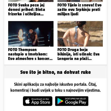
FOTO Svaka poza joj
FOTO Tijelo iz snova! Evo
donosi prihod: Bivša
zašto ovu Srpkinju prati
frizerka i učiteljica
milijun ljudi
oblinama je zapalila
Instagram
FOTO Thompson
FOTO Druga boja
nastupio u Imotskom:
bikinija, isti učinak: Eva
Evo atmosfere s koncerta
Longoria na plaži
na Gospinom docu
pipkala svoje zanosne
obline
Sve što je bitno, na dohvat ruke
Skini aplikaciju za najbolje iskustvo portala. Čitaj,
komentiraj i budi uvijek u toku s najnovijim vijestima.