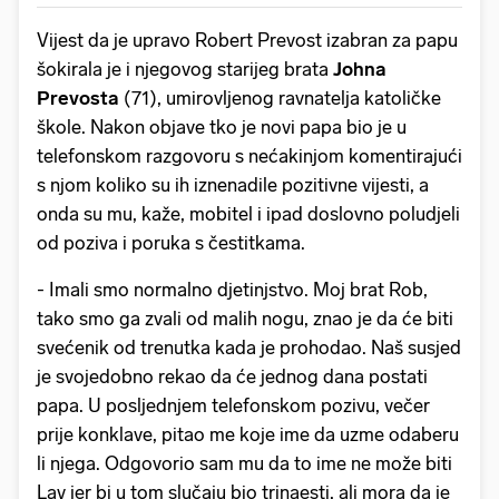
Vijest da je upravo Robert Prevost izabran za papu
šokirala je i njegovog starijeg brata
Johna
Prevosta
(71), umirovljenog ravnatelja katoličke
škole. Nakon objave tko je novi papa bio je u
telefonskom razgovoru s nećakinjom komentirajući
s njom koliko su ih iznenadile pozitivne vijesti, a
onda su mu, kaže, mobitel i ipad doslovno poludjeli
od poziva i poruka s čestitkama.
- Imali smo normalno djetinjstvo. Moj brat Rob,
tako smo ga zvali od malih nogu, znao je da će biti
svećenik od trenutka kada je prohodao. Naš susjed
je svojedobno rekao da će jednog dana postati
papa. U posljednjem telefonskom pozivu, večer
prije konklave, pitao me koje ime da uzme odaberu
li njega. Odgovorio sam mu da to ime ne može biti
Lav jer bi u tom slučaju bio trinaesti, ali mora da je