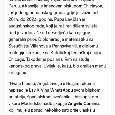
Peruu, a kasnije je imenovan biskupom Chiclayoa,
još jednog peruanskog grada, gdje je služio od
2014. do 2023. godine. Papa Lav član je
augustinskog reda, koji je raširen diljem svijeta.
Red je vodio više od desetljeća kao njegov
generalni prior. Diplomirao je matematiku na
Sveučilištu Villanova u Pennsylvaniji, a diplomu
teologije stekao je na Katoličkoj teološkoj uniji u
Chicagu. Također je poslan u Rim na studij
kanonskog prava. Uvijek je, kažu, bio omiljen među
kolegama.
"Hvala ti puno, Angel. Sve je u Božjim rukama"
napisao je Lav XIV na WhatsAppu svom bliskom
prijatelju, španjolskom svećeniku i biskupskom
vikaru Madridske nadbiskupije
Angelu Caminu
,
koji mu je u poruci nekoliko sati prije ulaska u