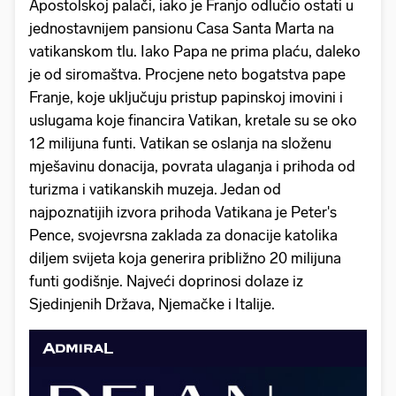
Apostolskoj palači, iako je Franjo odlučio ostati u
jednostavnijem pansionu Casa Santa Marta na
vatikanskom tlu. Iako Papa ne prima plaću, daleko
je od siromaštva. Procjene neto bogatstva pape
Franje, koje uključuju pristup papinskoj imovini i
uslugama koje financira Vatikan, kretale su se oko
12 milijuna funti. Vatikan se oslanja na složenu
mješavinu donacija, povrata ulaganja i prihoda od
turizma i vatikanskih muzeja. Jedan od
najpoznatijih izvora prihoda Vatikana je Peter's
Pence, svojevrsna zaklada za donacije katolika
diljem svijeta koja generira približno 20 milijuna
funti godišnje. Najveći doprinosi dolaze iz
Sjedinjenih Država, Njemačke i Italije.