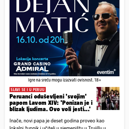
Igre na sreću mogu izazvati ovisnost. 18+
SLAVI SE I U PERUU
Peruanci oduševljeni 'svojim'
papom Lavom XIV: 'Ponizan je i
blizak ljudima. Ovo voli jesti...'
Inače, novi papa je deset godina proveo kao
lokalni župnik i učitelj u sjemeništu u Trujillu u