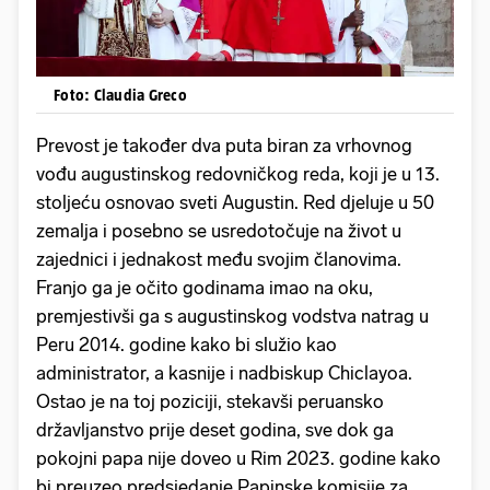
Foto: Claudia Greco
Prevost je također dva puta biran za vrhovnog
vođu augustinskog redovničkog reda, koji je u 13.
stoljeću osnovao sveti Augustin. Red djeluje u 50
zemalja i posebno se usredotočuje na život u
zajednici i jednakost među svojim članovima.
Franjo ga je očito godinama imao na oku,
premjestivši ga s augustinskog vodstva natrag u
Peru 2014. godine kako bi služio kao
administrator, a kasnije i nadbiskup Chiclayoa.
Ostao je na toj poziciji, stekavši peruansko
državljanstvo prije deset godina, sve dok ga
pokojni papa nije doveo u Rim 2023. godine kako
bi preuzeo predsjedanje Papinske komisije za