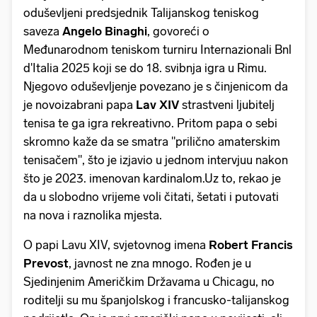
oduševljeni predsjednik Talijanskog teniskog
saveza
Angelo Binaghi
, govoreći o
Međunarodnom teniskom turniru Internazionali Bnl
d'Italia 2025 koji se do 18. svibnja igra u Rimu.
Njegovo oduševljenje povezano je s činjenicom da
je novoizabrani papa
Lav XIV
strastveni ljubitelj
tenisa te ga igra rekreativno. Pritom papa o sebi
skromno kaže da se smatra "prilično amaterskim
tenisačem", što je izjavio u jednom intervjuu nakon
što je 2023. imenovan kardinalom.Uz to, rekao je
da u slobodno vrijeme voli čitati, šetati i putovati
na nova i raznolika mjesta.
O papi Lavu XIV, svjetovnog imena
Robert Francis
Prevost
, javnost ne zna mnogo. Rođen je u
Sjedinjenim Američkim Državama u Chicagu, no
roditelji su mu španjolskog i francusko-talijanskog