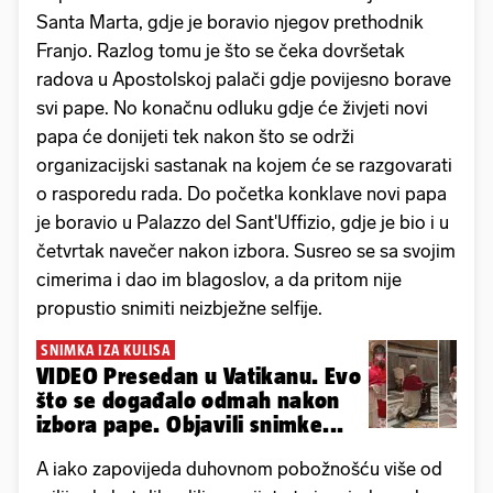
Santa Marta, gdje je boravio njegov prethodnik
Franjo. Razlog tomu je što se čeka dovršetak
radova u Apostolskoj palači gdje povijesno borave
svi pape. No konačnu odluku gdje će živjeti novi
papa će donijeti tek nakon što se održi
organizacijski sastanak na kojem će se razgovarati
o rasporedu rada. Do početka konklave novi papa
je boravio u Palazzo del Sant'Uffizio, gdje je bio i u
četvrtak navečer nakon izbora. Susreo se sa svojim
cimerima i dao im blagoslov, a da pritom nije
propustio snimiti neizbježne selfije.
SNIMKA IZA KULISA
VIDEO Presedan u Vatikanu. Evo
što se događalo odmah nakon
izbora pape. Objavili snimke...
A iako zapovijeda duhovnom pobožnošću više od