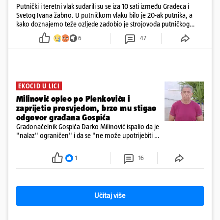
Putnički i teretni vlak sudarili su se iza 10 sati između Gradeca i
Svetog Ivana žabno. U putničkom vlaku bilo je 20-ak putnika, a
kako doznajemo teže ozljede zadobio je strojovođa putničkog
vlaka. Zatvoren je promet, a fotoreporteri Prigorskog objavili su
6
47
prve snimke s mjesta sudara
EKOCID U LICI
Milinović opleo po Plenkoviću i
zaprijetio prosvjedom, brzo mu stigao
odgovor građana Gospića
Gradonačelnik Gospića Darko Milinović ispalio da je
"nalaz" ograničen" i da se "ne može upotrijebiti za
sudske sporove". Građani Gospića ga podsjetili da
ga je naručio Uskok i da je dio spisa
1
16
Učitaj više