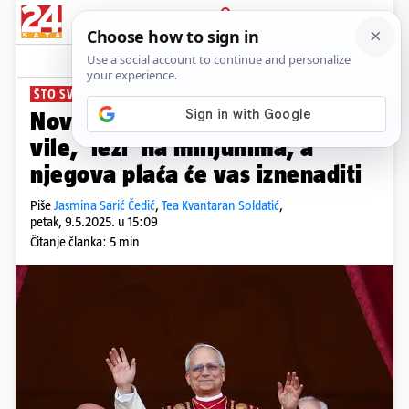
PRIJAVA
News
Komentari
109
ŠTO SVE DOBIVA LAV XIV.?
Novi papa sad ima rezidencije,
vile, 'leži' na milijunima, a
njegova plaća će vas iznenaditi
Piše
Jasmina Sarić Čedić
,
Tea Kvantaran Soldatić
,
petak, 9.5.2025. u 15:09
Čitanje članka: 5 min