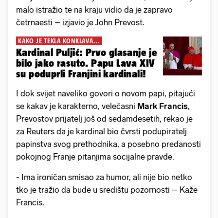
malo istražio te na kraju vidio da je zapravo
četrnaesti – izjavio je John Prevost.
KAKO JE TEKLA KONKLAVA...
Kardinal Puljić: Prvo glasanje je
bilo jako rasuto. Papu Lava XIV
su poduprli Franjini kardinali!
I dok svijet naveliko govori o novom papi, pitajući
se kakav je karakterno, velečasni
Mark Francis
,
Prevostov prijatelj još od sedamdesetih, rekao je
za Reuters da je kardinal bio čvrsti podupiratelj
papinstva svog prethodnika, a posebno predanosti
pokojnog Franje pitanjima socijalne pravde.
- Ima ironičan smisao za humor, ali nije bio netko
tko je tražio da bude u središtu pozornosti – Kaže
Francis.