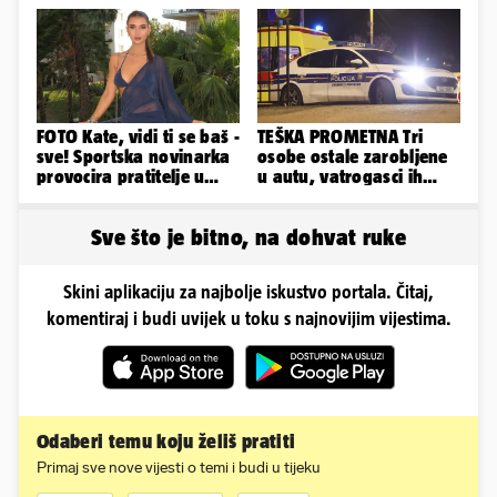
napravili vilu
FOTO Kate, vidi ti se baš -
TEŠKA PROMETNA Tri
sve! Sportska novinarka
osobe ostale zarobljene
provocira pratitelje u
u autu, vatrogasci ih
oskudnim haljinama
spašavali
Sve što je bitno, na dohvat ruke
Skini aplikaciju za najbolje iskustvo portala. Čitaj,
komentiraj i budi uvijek u toku s najnovijim vijestima.
Odaberi temu koju želiš pratiti
Primaj sve nove vijesti o temi i budi u tijeku