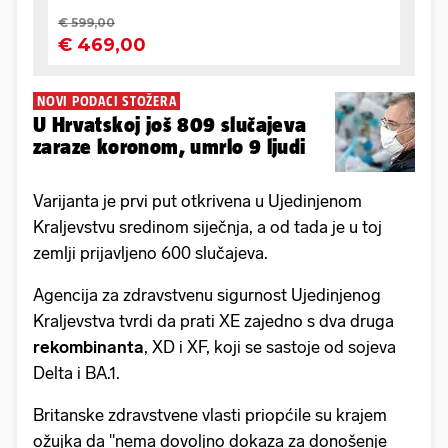
NOVI PODACI STOŽERA
U Hrvatskoj još 809 slučajeva
zaraze koronom, umrlo 9 ljudi
Varijanta je prvi put otkrivena u Ujedinjenom
Kraljevstvu sredinom siječnja, a od tada je u toj
zemlji prijavljeno 600 slučajeva.
Agencija za zdravstvenu sigurnost Ujedinjenog
Kraljevstva tvrdi da prati XE zajedno s dva druga
rekombinanta
, XD i XF, koji se sastoje od sojeva
Delta i BA.1.
Britanske zdravstvene vlasti priopćile su krajem
ožujka da "nema dovoljno dokaza za donošenje