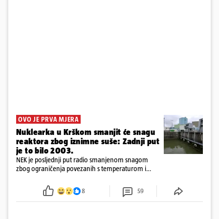
OVO JE PRVA MJERA
Nuklearka u Krškom smanjit će snagu
reaktora zbog iznimne suše: Zadnji put
je to bilo 2003.
NEK je posljednji put radio smanjenom snagom
zbog ograničenja povezanih s temperaturom i
protokom rijeke Save 2003. godine, kada je
smanjenje snage bilo potrebno više od 90 dana.
8
59