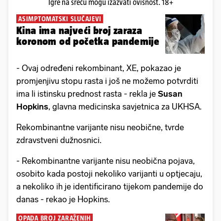
Igre na sreću mogu izazvati ovisnost. 18+
ASIMPTOMATSKI SLUČAJEVI
Kina ima najveći broj zaraza
koronom od početka pandemije
- Ovaj određeni rekombinant, XE, pokazao je
promjenjivu stopu rasta i još ne možemo potvrditi
ima li istinsku prednost rasta - rekla je
Susan
Hopkins
, glavna medicinska savjetnica za UKHSA.
Rekombinantne varijante nisu neobične, tvrde
zdravstveni dužnosnici.
- Rekombinantne varijante nisu neobična pojava,
osobito kada postoji nekoliko varijanti u optjecaju,
a nekoliko ih je identificirano tijekom pandemije do
danas - rekao je Hopkins.
OPADA BROJ ZARAŽENIH