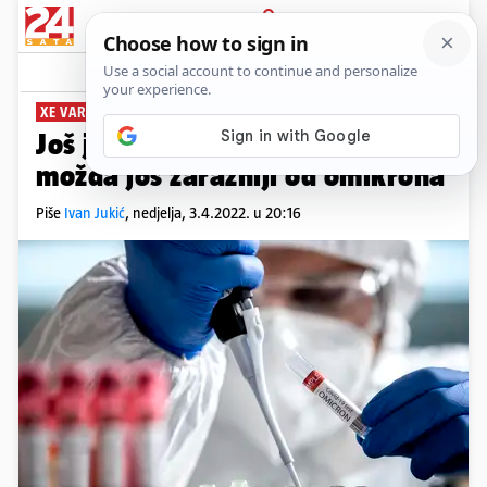
PRIJAVA
News
Komentari
27
XE VARIJANTA
Još jedan: Hibridni soj korone je
možda još zarazniji od omikrona
Piše
Ivan Jukić
,
nedjelja, 3.4.2022. u 20:16