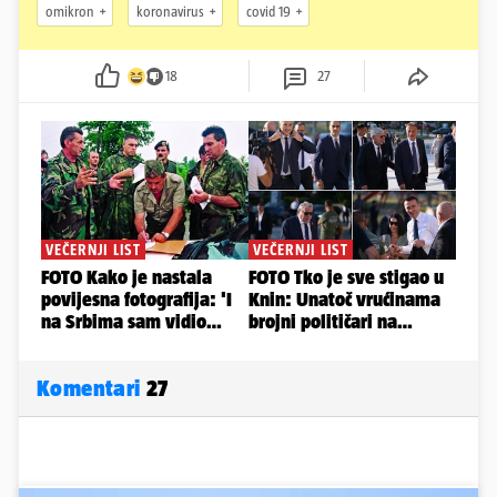
omikron
koronavirus
covid 19
18
27
Komentari
27