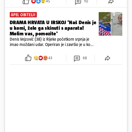
45
112
APEL OBITELJI
DRAMA HRVATA U IRSKOJ 'Naš Denis je
u komi, žele ga skinuti s aparata!
Molim vas, pomozite'
Denis Vejzović (38) iz Rijeke početkom srpnja je
imao moždani udar. Operiran je i završio je u komi.
Obitelj ga želi prebaciti u Hrvatsku, kažu kako
tamošnji liječnici ne vjeruju u oporavak: 'Imamo
43
68
72 sata'