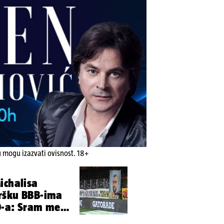
u mogu izazvati ovisnost. 18+
ichalisa
ršku BBB-ima
O-a: Sram me