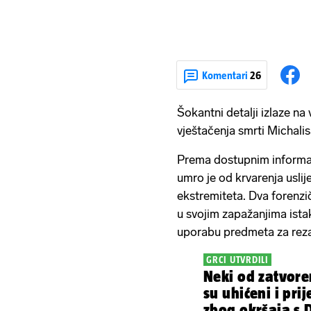
Komentari
26
Šokantni detalji izlaze na
vještačenja smrti Michali
Prema dostupnim informa
umro je od krvarenja uslij
ekstremiteta. Dva forenzič
u svojim zapažanjima ista
uporabu predmeta za reza
GRCI UTVRDILI
Neki od zatvoren
su uhićeni i pr
zbog okršaja s 