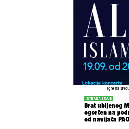
Igre na sreć
ISTRAGA TRAJE
Brat ubijenog M
ogorčen na pod
od navijača PA
što sam Grk...