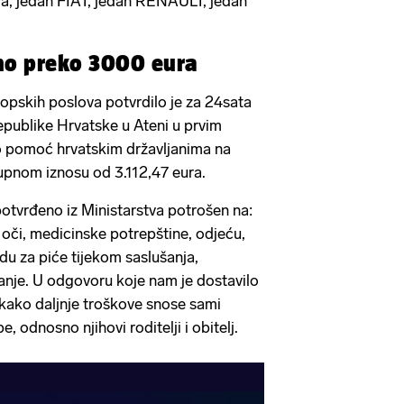
 jedan FIAT, jedan RENAULT, jedan
eno preko 3000 eura
ropskih poslova potvrdilo je za 24sata
publike Hrvatske u Ateni u prvim
o pomoć hrvatskim državljanima na
kupnom iznosu od 3.112,47 eura.
potvrđeno iz Ministarstva potrošen na:
za oči, medicinske potrepštine, odjeću,
du za piće tijekom saslušanja,
ranje. U odgovoru koje nam je dostavilo
kako daljnje troškove snose sami
e, odnosno njihovi roditelji i obitelj.