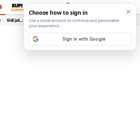
S
PRIJAVA
e
Vidi još…