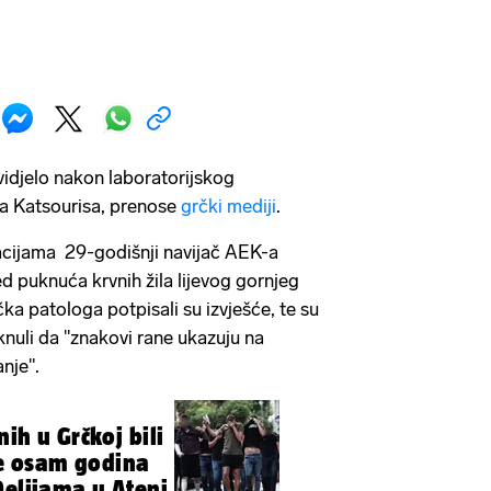
 vidjelo nakon laboratorijskog
sa Katsourisa, prenose
grčki mediji
.
cijama 29-godišnji navijač AEK-a
ed puknuća krvnih žila lijevog gornjeg
ka patologa potpisali su izvješće, te su
knuli da "znakovi rane ukazuju na
nje".
ih u Grčkoj bili
ije osam godina
Delijama u Ateni