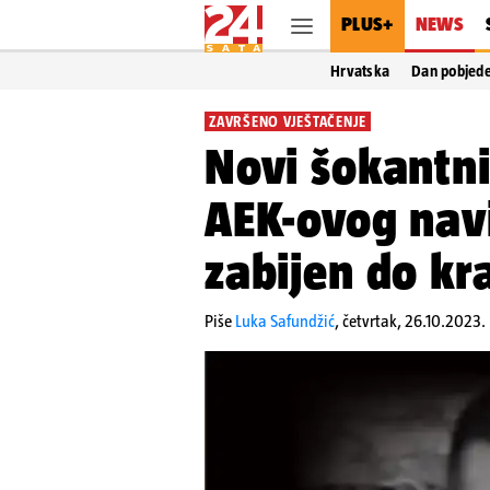
PLUS+
NEWS
Hrvatska
Dan pobjed
ZAVRŠENO VJEŠTAČENJE
Novi šokantni
AEK-ovog navi
zabijen do kr
Piše
Luka Safundžić
,
četvrtak, 26.10.2023.