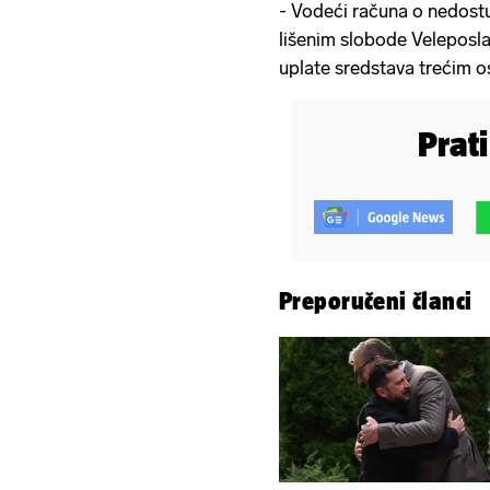
- Vodeći računa o nedost
lišenim slobode Veleposl
uplate sredstava trećim o
Prat
Preporučeni članci