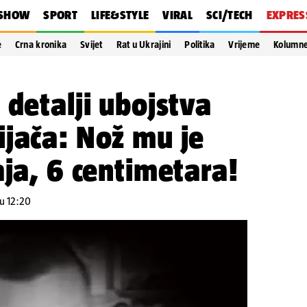
SHOW
SPORT
LIFE&STYLE
VIRAL
SCI/TECH
EXPRES
e
Crna kronika
Svijet
Rat u Ukrajini
Politika
Vrijeme
Kolumn
 detalji ubojstva
jača: Nož mu je
aja, 6 centimetara!
 u 12:20