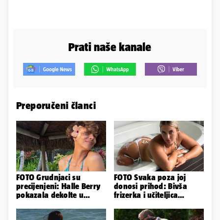
Prati naše kanale
Preporučeni članci
FOTO Grudnjaci su
FOTO Svaka poza joj
precijenjeni: Halle Berry
donosi prihod: Bivša
pokazala dekolte u
frizerka i učiteljica
zavodljivoj satenskoj
oblinama je zapalila
haljinici
Instagram