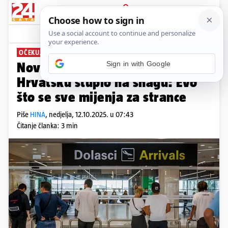
PRIJAVA
News
Komentari
67
OČEKUJU SE GUŽVE
Sign in with Google
Novi sustav provjere ulaska u
Hrvatsku stupio na snagu: Evo
što se sve mijenja za strance
Piše
HINA
,
nedjelja, 12.10.2025. u 07:43
Čitanje članka: 3 min