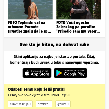
FOTO Toplinski val na
FOTO Vučić ugostio
vrhuncu: Poznate
Zelenskog pa poručio:
Hrvatice znaju da je spas
'Priredio sam mu večeru
u minijaturnom bikiniju
i poželio dobrodošlicu'
Sve što je bitno, na dohvat ruke
Skini aplikaciju za najbolje iskustvo portala. Čitaj,
komentiraj i budi uvijek u toku s najnovijim vijestima.
Odaberi temu koju želiš pratiti
Primaj sve nove vijesti o temi i budi u tijeku
europska unija
hrvatska
granice