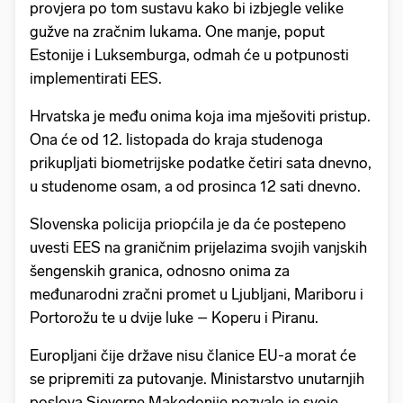
provjera po tom sustavu kako bi izbjegle velike
gužve na zračnim lukama. One manje, poput
Estonije i Luksemburga, odmah će u potpunosti
implementirati EES.
Hrvatska je među onima koja ima mješoviti pristup.
Ona će od 12. listopada do kraja studenoga
prikupljati biometrijske podatke četiri sata dnevno,
u studenome osam, a od prosinca 12 sati dnevno.
Slovenska policija priopćila je da će postepeno
uvesti EES na graničnim prijelazima svojih vanjskih
šengenskih granica, odnosno onima za
međunarodni zračni promet u Ljubljani, Mariboru i
Portorožu te u dvije luke – Koperu i Piranu.
Europljani čije države nisu članice EU-a morat će
se pripremiti za putovanje. Ministarstvo unutarnjih
poslova Sjeverne Makedonije pozvalo je svoje