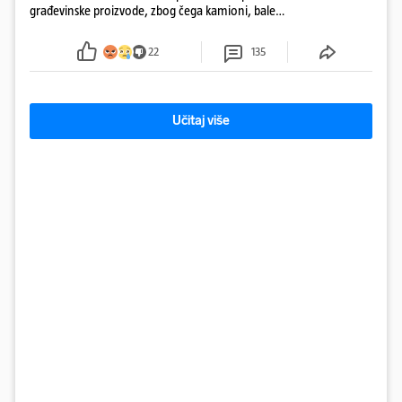
građevinske proizvode, zbog čega kamioni, bale
plastike i samljeveni materijal dugo nisu izazivali
sumnju
22
135
Učitaj više