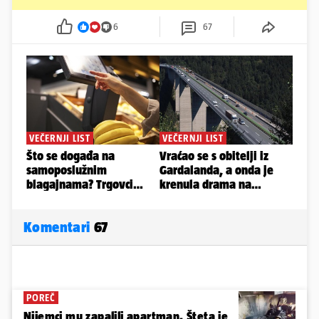
6
67
Komentari
67
POREČ
Nijemci mu zapalili apartman. Šteta je