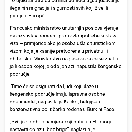
To tijelo smatra da će EES pomoći u „sprječavanju
ilegalnih migracija i sigurnosti svih koji žive ili
putuju u Europi”.
Francusko ministarstvo unutarnjih poslova vjeruje
da će sustav pomoći i protiv zloupotrebe sustava
viza – primjerice ako je osoba ušla s turističkom
vizom koja je kasnije pretvorena u privatnu ili
obiteljsku. Ministarstvo naglašava da će se znati i
je li osoba kojoj je odbijen azil napustila šengensko
područje.
„Time će se osigurati da ljudi koji ulaze u
šengensko područje imaju ispravne osobne
dokumente”, naglasila je Kanko, belgijska
konzervativna političarka rođena u Burkini Faso.
„Svi ljudi dobrih namjera koji putuju u EU mogu
nastaviti dolaziti bez brige”, naglasila je.