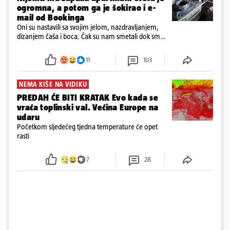
ogromna, a potom ga je šokirao i e-
mail od Bookinga
Oni su nastavili sa svojim jelom, nazdravljanjem,
dizanjem čaša i boca. Čak su nam smetali dok smo
u panici kupili crijeva kako bismo pokušali ugasiti
požar, rekao je vlasnik
11
103
NEMA KIŠE NA VIDIKU
PREDAH ĆE BITI KRATAK Evo kada se
vraća toplinski val. Većina Europe na
udaru
Početkom sljedećeg tjedna temperature će opet
rasti
7
28