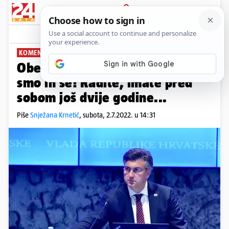
PRIJAVA
News
Komentari
1
KOMENTAR: SNJEŽANA KRNETIĆ
PLUS+
Obećanja više ne pale. Zasitili
smo ih se! Radite, imate pred
sobom još dvije godine...
Piše
Snježana Krnetić
,
subota, 2.7.2022. u 14:31