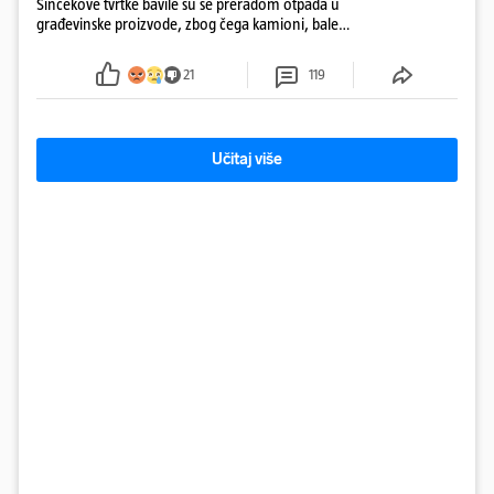
Šincekove tvrtke bavile su se preradom otpada u
građevinske proizvode, zbog čega kamioni, bale
plastike i samljeveni materijal dugo nisu izazivali
sumnju
21
119
Učitaj više