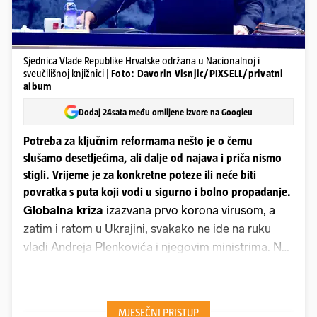
Sjednica Vlade Republike Hrvatske održana u Nacionalnoj i
sveučilišnoj knjižnici |
Foto: Davorin Visnjic/PIXSELL/privatni
album
Dodaj 24sata među omiljene izvore na Googleu
Potreba za ključnim reformama nešto je o čemu
slušamo desetljećima, ali dalje od najava i priča nismo
stigli. Vrijeme je za konkretne poteze ili neće biti
povratka s puta koji vodi u sigurno i bolno propadanje.
Globalna kriza
izazvana prvo korona virusom, a
zatim i ratom u Ukrajini, svakako ne ide na ruku
vladi Andreja Plenkovića i njegovim ministrima. No
ta kriza ne smije poslužiti kao izlika da se na
domaćem terenu ne odradi zadaća koju smo davno
zadali. Njihov posao do sada se svodio na, više ili