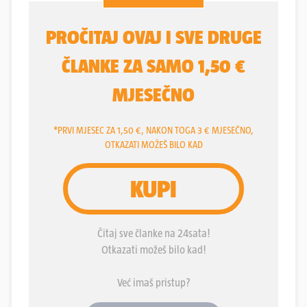
manje uspješno, gašenje vatre. Potreba za ključnim
reformama nešto je o čemu slušamo desetljećima,
ali dalje od najava i priča nismo stigli. Problemi ove
zemlje odavno su detektirani, raspravljeni milijun
puta, ali vladajući nisu zasukali rukave i primili se
posla kako bi se stvari promijenile nabolje. Ako se
nešto i radilo, uglavnom je riječ o kozmetici kako bi
se puku malo zamazale oči. No onima koji žele
vidjeti, čak i kroz zamućen pogled, jasno je da
zasad nisu pokazali stvarnu namjeru da žele
mijenjati postojeće stanje. Njima kao da ono
odgovara. Stara poslovica kaže da onaj tko želi
nađe način, a tko ne želi nađe izliku.