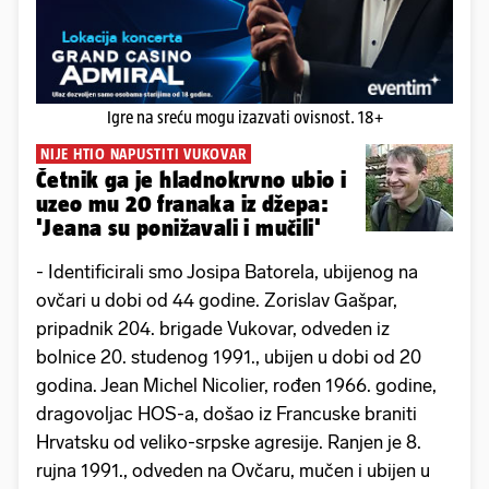
Igre na sreću mogu izazvati ovisnost. 18+
NIJE HTIO NAPUSTITI VUKOVAR
Četnik ga je hladnokrvno ubio i
uzeo mu 20 franaka iz džepa:
'Jeana su ponižavali i mučili'
- Identificirali smo Josipa Batorela, ubijenog na
ovčari u dobi od 44 godine. Zorislav Gašpar,
pripadnik 204. brigade Vukovar, odveden iz
bolnice 20. studenog 1991., ubijen u dobi od 20
godina. Jean Michel Nicolier, rođen 1966. godine,
dragovoljac HOS-a, došao iz Francuske braniti
Hrvatsku od veliko-srpske agresije. Ranjen je 8.
rujna 1991., odveden na Ovčaru, mučen i ubijen u