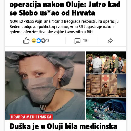
operacija nakon Oluje: Jutro kad
se Slobo us*ao od Hrvata
NOVI EXPRESS Vojni analitičar iz Beograda rekonstruira operaciju
Bedem, odgovor političkog i vojnog vrha SR Jugoslavije nakon
goleme ofenzive Hrvatske vojske i saveznika u BiH
13
115
HRABRA MEDICINARKA
Duška je u Oluji bila medicinska