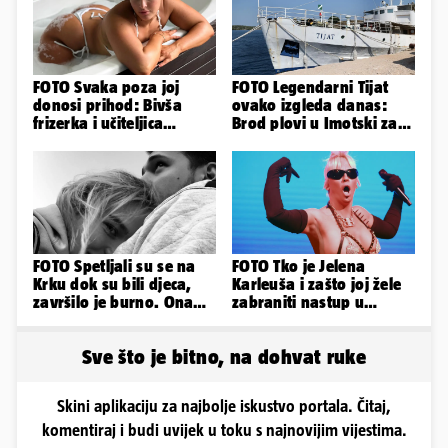
FOTO Svaka poza joj
FOTO Legendarni Tijat
donosi prihod: Bivša
ovako izgleda danas:
frizerka i učiteljica
Brod plovi u Imotski za
oblinama je zapalila
samo 20.000 eura
Instagram
FOTO Spetljali su se na
FOTO Tko je Jelena
Krku dok su bili djeca,
Karleuša i zašto joj žele
završilo je burno. Ona
zabraniti nastup u
sad želi 50 milijuna eura
Vodicama? Evo što je
govorila...
Sve što je bitno, na dohvat ruke
Skini aplikaciju za najbolje iskustvo portala. Čitaj,
komentiraj i budi uvijek u toku s najnovijim vijestima.