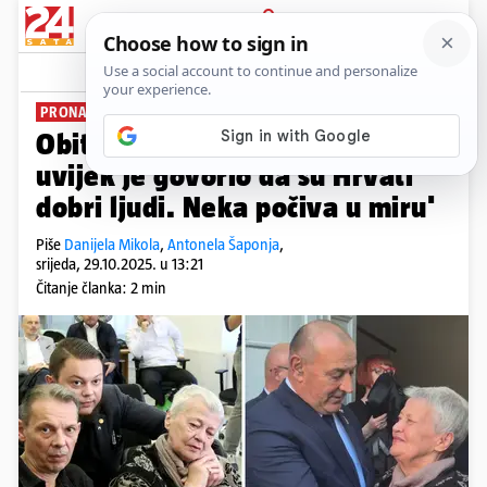
PRIJAVA
News
Komentari
104
PRONAŠLI POSMRTNE OSTATKE NA OVČARI
Obitelj Nicoliera: 'Jean-Michel
uvijek je govorio da su Hrvati
dobri ljudi. Neka počiva u miru'
Piše
Danijela Mikola
,
Antonela Šaponja
,
srijeda, 29.10.2025. u 13:21
Čitanje članka: 2 min