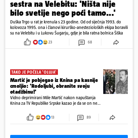
sestra na Velebitu: 'Ništa nije
bilo svetije nego poći tamo...'
Duška Trgo u rat je krenula s 23 godine. Od od siječnja 1993. do
kolovoza 1995. ona i članovi kirurško-anestezioloških ekipa boravili
su na Velebitu i u Lukovu Šugarju, gdje je bila ratna bolnica Šiška
23
68
TAKO JE POČELA 'OLUJA'
Martić je pobjegao iz Knina pa kasnije
cmoljio: 'Rodoljubi, obranite svoju
otadžbinu!'
Vidno deprimirani Mile Martić nakon napuštanja
Knina za TV Republike Srpske kazao je da se on ne
želi povlačiti i da moraju učiniti sve da se vrate na
svoja vjekovna ognjišta
13
89