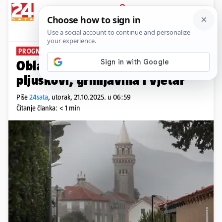
PRIJAVA
News
Komentari
0
PROGNOZA VREMENA
Oblačno i kiša, na Jadranu
pljuskovi, grmljavina i vjetar
Piše
24sata
,
utorak, 21.10.2025. u 06:59
Čitanje članka: < 1 min