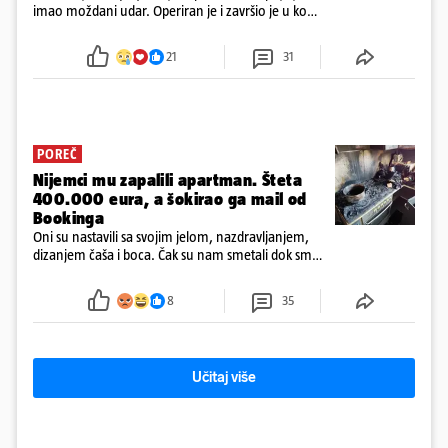
imao moždani udar. Operiran je i završio je u komi.
Obitelj ga želi prebaciti u Hrvatsku, kažu kako
tamošnji liječnici ne vjeruju u oporavak: 'Imamo
21
31
72 sata'
POREČ
Nijemci mu zapalili apartman. Šteta
400.000 eura, a šokirao ga mail od
Bookinga
Oni su nastavili sa svojim jelom, nazdravljanjem,
dizanjem čaša i boca. Čak su nam smetali dok smo
u panici kupili crijeva kako bismo pokušali ugasiti
požar, rekao je vlasnik
8
35
Učitaj više