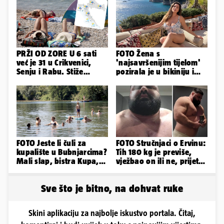
PRŽI OD ZORE U 6 sati
FOTO Žena s
već je 31 u Crikvenici,
'najsavršenijim tijelom'
Senju i Rabu. Stiže
pozirala je u bikiniju i
grmljavina, pljusak i
pokazala svoje bujne
jaka bura
obline...
FOTO Jeste li čuli za
FOTO Stručnjaci o Ervinu:
kupalište u Bubnjarcima?
Tih 180 kg je previše,
Mali slap, bistra Kupa,
vježbao on ili ne, prijete
šumski hlad - prava
mu mnoge komplikacije
idila!
Sve što je bitno, na dohvat ruke
Skini aplikaciju za najbolje iskustvo portala. Čitaj,