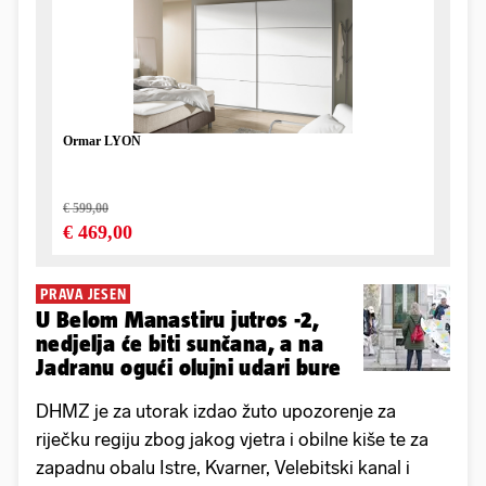
PRAVA JESEN
U Belom Manastiru jutros -2,
nedjelja će biti sunčana, a na
Jadranu ogući olujni udari bure
DHMZ je za utorak izdao žuto upozorenje za
riječku regiju zbog jakog vjetra i obilne kiše te za
zapadnu obalu Istre, Kvarner, Velebitski kanal i