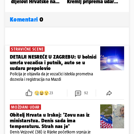
Komentari
0
STRAVIČNE SCENE
DETALJI NESREĆE U ZAGREBU: U bolnici
umrla vozačica i putnik, auto se u
sudaru prepolovio
Policija je objavila da je vozačici istekla prometna
dozvola i registracija na Mazdi
23
92
MOŽDANI UDAR
Obitelj Hrvata u Irskoj: 'Zovu nas iz
ministarstva. Denis sada ima
temperaturu. Strah nas je'
Denis Vejzović (38) iz Rijeke početkom srpnja je