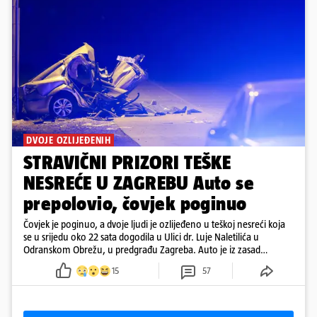
DVOJE OZLIJEĐENIH
STRAVIČNI PRIZORI TEŠKE
NESREĆE U ZAGREBU Auto se
prepolovio, čovjek poginuo
Čovjek je poginuo, a dvoje ljudi je ozlijeđeno u teškoj nesreći koja
se u srijedu oko 22 sata dogodila u Ulici dr. Luje Naletilića u
Odranskom Obrežu, u predgrađu Zagreba. Auto je iz zasad
neutvrđenih razloga sletio s kolnika, a od siline udara vozilo se
15
57
prepolovilo.