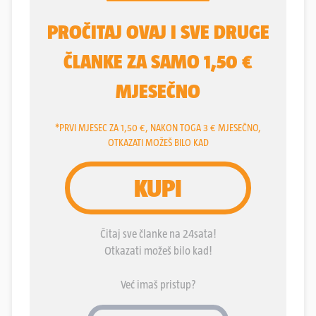
njezina partnera Marijana C. (38). Matiji je u
izvršenju, sumnja se, pomogao Fran R. (31), koji je,
kako smo neslužbeno doznali, početkom tjedna
navodno priznao sudjelovanje u zločinu i
"prokazao" Andreja.