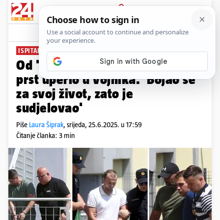
PRIJAVA
News
Komentari
59
ISPITALI BIVŠEG SUPRUGA
PLUS+
Od 'plejke' do ubojstva: Fran je
prst uperio u vojnika. 'Bojao se
za svoj život, zato je
sudjelovao'
Piše
Laura Šiprak
,
srijeda, 25.6.2025. u 17:59
Čitanje članka: 3 min