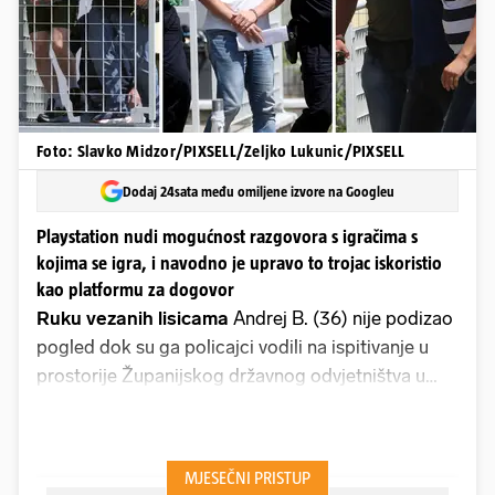
Foto: Slavko Midzor/PIXSELL/Zeljko Lukunic/PIXSELL
Dodaj 24sata među omiljene izvore na Googleu
Playstation nudi mogućnost razgovora s igračima s
kojima se igra, i navodno je upravo to trojac iskoristio
kao platformu za dogovor
Ruku vezanih lisicama
Andrej B. (36) nije podizao
pogled dok su ga policajci vodili na ispitivanje u
prostorije Županijskog državnog odvjetništva u
Zagrebu. Prema onome što je poznato, sumnjiče
ga za doista teške optužbe - da je potaknuo Matiju
M. (29), pripadnika Počasno-zaštitne bojne, na
teško ubojstvo bivše supruge Andreje K. (30) i