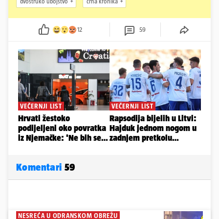
dvostruko ubojstvo
crna kronika
12
59
Komentari
59
NESREĆA U ODRANSKOM OBREŽU