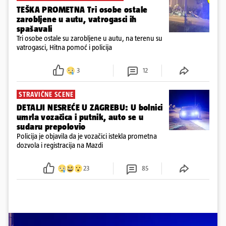
TEŠKA PROMETNA Tri osobe ostale
zarobljene u autu, vatrogasci ih
spašavali
Tri osobe ostale su zarobljene u autu, na terenu su
vatrogasci, Hitna pomoć i policija
3
12
STRAVIČNE SCENE
DETALJI NESREĆE U ZAGREBU: U bolnici
umrla vozačica i putnik, auto se u
sudaru prepolovio
Policija je objavila da je vozačici istekla prometna
dozvola i registracija na Mazdi
23
85